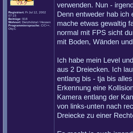
verwenden. Nun - irgend
Denn entweder hab ich 
Registriert:
Fr Jul 12, 2002
07:15
Beiträge:
916
mache etwas gewaltig fa
Wohnort:
Dietzhölztal / Hessen
Programmiersprache:
C/C++,
Obj-C
normal mit FPS sicht du
mit Boden, Wänden und
Ich habe mein Level un
aus 2 Dreiecken. Ich la
entlang bis - tja bis all
Erkennung eine Kollision
Kamera entlang der Kant
von links-unten nach re
Dreiecke zu einer Rec