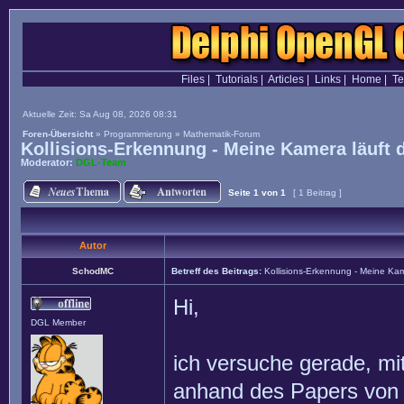
Files
|
Tutorials
|
Articles
|
Links
|
Home
|
T
Aktuelle Zeit: Sa Aug 08, 2026 08:31
Foren-Übersicht
»
Programmierung
»
Mathematik-Forum
Kollisions-Erkennung - Meine Kamera läuft d
Moderator:
DGL-Team
Seite
1
von
1
[ 1 Beitrag ]
Autor
SchodMC
Betreff des Beitrags:
Kollisions-Erkennung - Meine Kam
Hi,
DGL Member
ich versuche gerade, mi
anhand des Papers von 