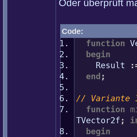
Oder überprüft ma
Code:
function
Ve
begin
Result
:
end
;
// Variante 
function
m
TVector2f
;
i
begin