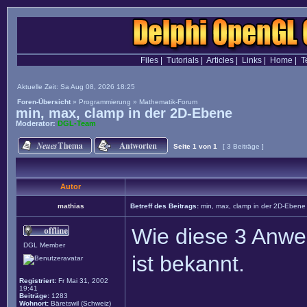
Files
|
Tutorials
|
Articles
|
Links
|
Home
|
T
Aktuelle Zeit: Sa Aug 08, 2026 18:25
Foren-Übersicht
»
Programmierung
»
Mathematik-Forum
min, max, clamp in der 2D-Ebene
Moderator:
DGL-Team
Seite
1
von
1
[ 3 Beiträge ]
Autor
mathias
Betreff des Beitrags:
min, max, clamp in der 2D-Ebene
Wie diese 3 Anwei
DGL Member
ist bekannt.
Registriert:
Fr Mai 31, 2002
19:41
Beiträge:
1283
Wohnort:
Bäretswil (Schweiz)