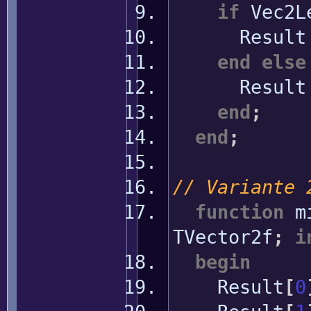
if
Vec2L
Resul
end
else
Resul
end
;
end
;
// Variante 
function
m
TVector2f
;
i
begin
Result
[
0