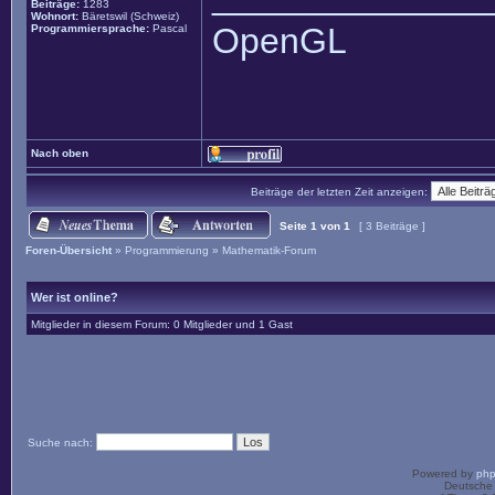
Beiträge:
1283
Wohnort:
Bäretswil (Schweiz)
OpenGL
Programmiersprache:
Pascal
Nach oben
Beiträge der letzten Zeit anzeigen:
Seite
1
von
1
[ 3 Beiträge ]
Foren-Übersicht
»
Programmierung
»
Mathematik-Forum
Wer ist online?
Mitglieder in diesem Forum: 0 Mitglieder und 1 Gast
Suche nach:
Powered by
ph
Deutsche