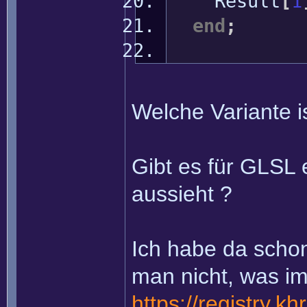
Result
[
1
end
;
Welche Variante is
Gibt es für GLSL 
aussieht ?
Ich habe da schon
man nicht, was im
https://registry.k