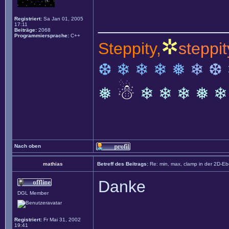
______________
Registriert:
Sa Jan 01, 2005
17:11
Beiträge:
2068
Programmiersprache:
C++
✲
Steppity,
steppit
❆ ❄ ❄ ❄ ❅
❄ ❆
☃
❅
❄ ❄ ❄ ❅ ❄
Nach oben
mathias
Betreff des Beitrags:
Re: min, max, clamp in der 2D-E
Danke
DGL Member
Registriert:
Fr Mai 31, 2002
______________
19:41