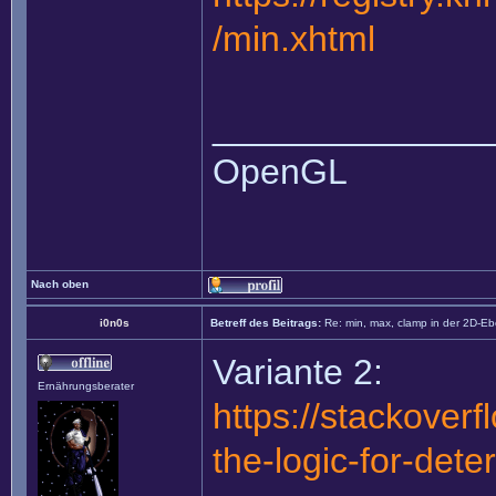
/min.xhtml
______________
OpenGL
Nach oben
i0n0s
Betreff des Beitrags:
Re: min, max, clamp in der 2D-E
Variante 2:
Ernährungsberater
https://stackover
the-logic-for-dete