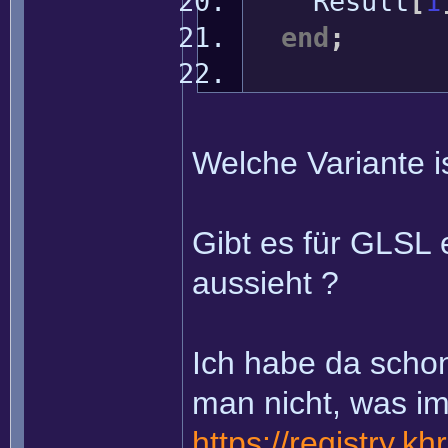
Result
[
1
end
;
Welche Variante is
Gibt es für GLSL 
aussieht ?
Ich habe da schon
man nicht, was im
https://registry.k