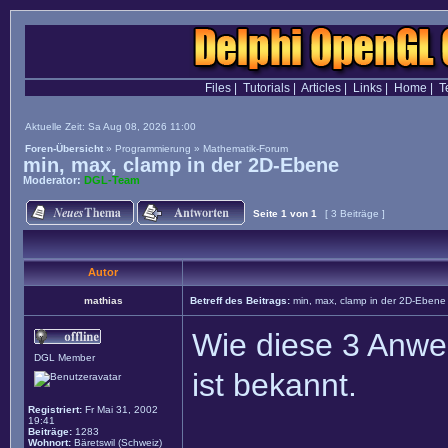
Files
|
Tutorials
|
Articles
|
Links
|
Home
|
T
Aktuelle Zeit: Sa Aug 08, 2026 11:00
Foren-Übersicht
»
Programmierung
»
Mathematik-Forum
min, max, clamp in der 2D-Ebene
Moderator:
DGL-Team
Seite
1
von
1
[ 3 Beiträge ]
Autor
mathias
Betreff des Beitrags:
min, max, clamp in der 2D-Ebene
Wie diese 3 Anwei
DGL Member
ist bekannt.
Registriert:
Fr Mai 31, 2002
19:41
Beiträge:
1283
Wohnort:
Bäretswil (Schweiz)