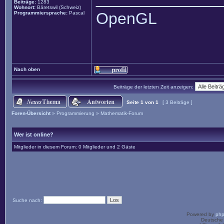
Beiträge:
1283
Wohnort:
Bäretswil (Schweiz)
OpenGL
Programmiersprache:
Pascal
Nach oben
Beiträge der letzten Zeit anzeigen:
Seite
1
von
1
[ 3 Beiträge ]
Foren-Übersicht
»
Programmierung
»
Mathematik-Forum
Wer ist online?
Mitglieder in diesem Forum: 0 Mitglieder und 2 Gäste
Suche nach:
Powered by
ph
Deutsche