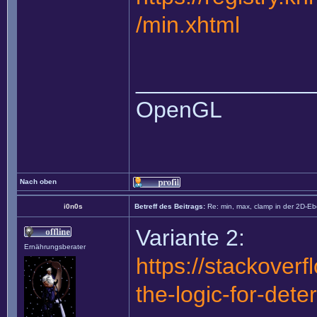
/min.xhtml
______________
OpenGL
Nach oben
i0n0s
Betreff des Beitrags:
Re: min, max, clamp in der 2D-E
Variante 2:
Ernährungsberater
https://stackover
the-logic-for-dete