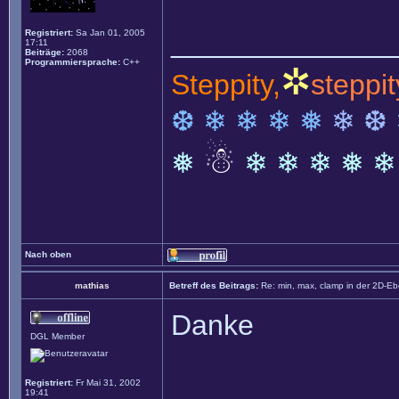
______________
Registriert:
Sa Jan 01, 2005
17:11
Beiträge:
2068
Programmiersprache:
C++
✲
Steppity,
steppit
❆ ❄ ❄ ❄ ❅
❄ ❆
☃
❅
❄ ❄ ❄ ❅ ❄
Nach oben
mathias
Betreff des Beitrags:
Re: min, max, clamp in der 2D-E
Danke
DGL Member
Registriert:
Fr Mai 31, 2002
______________
19:41