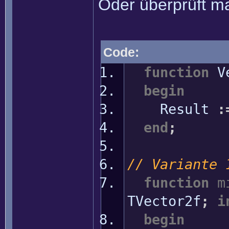
Oder überprüft ma
Code:
function
Ve
begin
Result
:
end
;
// Variante 
function
m
TVector2f
;
i
begin