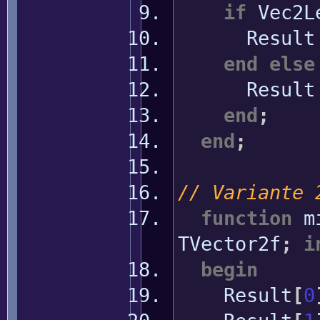
if
Vec2L
Resul
end
else
Resul
end
;
end
;
// Variante 
function
m
TVector2f
;
i
begin
Result
[
0