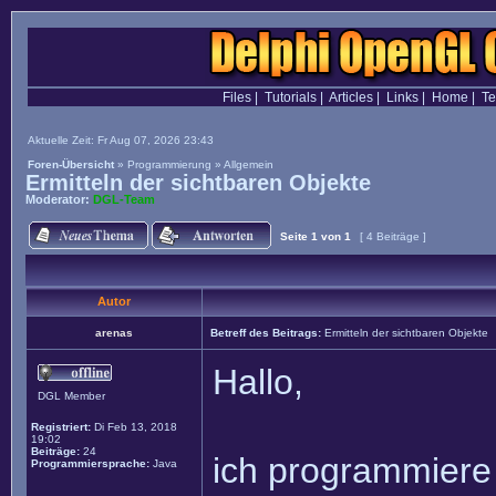
Files
|
Tutorials
|
Articles
|
Links
|
Home
|
T
Aktuelle Zeit: Fr Aug 07, 2026 23:43
Foren-Übersicht
»
Programmierung
»
Allgemein
Ermitteln der sichtbaren Objekte
Moderator:
DGL-Team
Seite
1
von
1
[ 4 Beiträge ]
Autor
arenas
Betreff des Beitrags:
Ermitteln der sichtbaren Objekte
Hallo,
DGL Member
Registriert:
Di Feb 13, 2018
19:02
Beiträge:
24
ich programmiere 
Programmiersprache:
Java