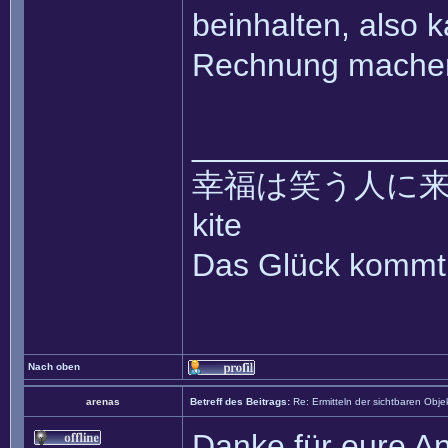
beinhalten, also k
Rechnung mache
______________
幸福は笑う人に来て ~~ 
kite
Das Glück kommt 
Nach oben
arenas
Betreff des Beitrags:
Re: Ermitteln der sichtbaren Obje
Danke für eure An