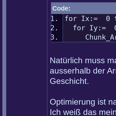
Code:
for Ix:= 0 
for Iy:= 0
Chunk_Arra
Natürlich muss ma
ausserhalb der Arr
Geschicht.
Optimierung ist n
Ich weiß das mei