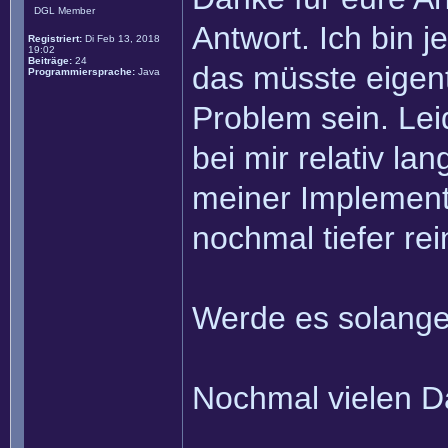
DGL Member
Antwort. Ich bin 
Registriert:
Di Feb 13, 2018
19:02
Beiträge:
24
das müsste eigent
Programmiersprache:
Java
Problem sein. Lei
bei mir relativ l
meiner Implement
nochmal tiefer rei
Werde es solange
Nochmal vielen Da