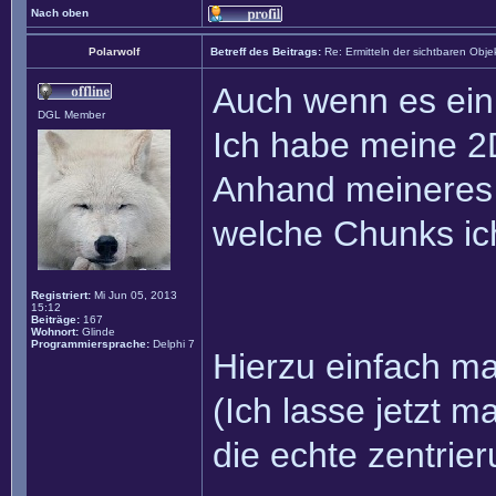
Nach oben
Polarwolf
Betreff des Beitrags:
Re: Ermitteln der sichtbaren Obje
Auch wenn es ein 
DGL Member
Ich habe meine 2D
Anhand meineres S
welche Chunks ic
Registriert:
Mi Jun 05, 2013
15:12
Beiträge:
167
Wohnort:
Glinde
Programmiersprache:
Delphi 7
Hierzu einfach mal
(Ich lasse jetzt m
die echte zentrie