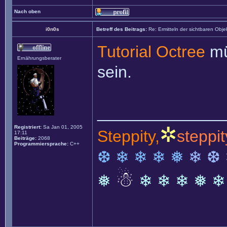
Nach oben
i0n0s
Betreff des Beitrags:
Re: Ermitteln der sichtbaren Obje
Tutorial Octree
mü
Ernährungsberater
sein.
______________
✲
Registriert:
Sa Jan 01, 2005
Steppity,
steppit
17:11
Beiträge:
2068
Programmiersprache:
C++
❆ ❄ ❄ ❄ ❅
❄ ❆
☃
❅
❄ ❄ ❄ ❅ ❄