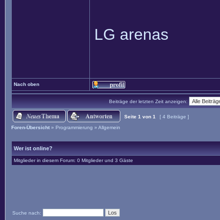
LG arenas
Nach oben
Beiträge der letzten Zeit anzeigen:
Seite
1
von
1
[ 4 Beiträge ]
Foren-Übersicht
»
Programmierung
»
Allgemein
Wer ist online?
Mitglieder in diesem Forum: 0 Mitglieder und 3 Gäste
Suche nach: