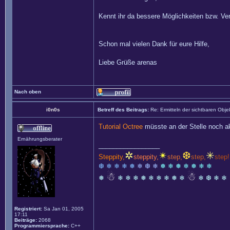
Kennt ihr da bessere Möglichkeiten bzw. Ve
Schon mal vielen Dank für eure Hilfe,
Liebe Grüße arenas
Nach oben
i0n0s
Betreff des Beitrags:
Re: Ermitteln der sichtbaren Obje
Tutorial Octree
müsste an der Stelle noch ak
Ernährungsberater
_________________
✲
✴
❆
✳
Steppity,
steppity,
step,
step,
step!
❆ ❄ ❄ ❄ ❅
❄ ❆ ❄
❅ ❄ ❅ ❄ ❅ ❄ ❄
☃
☃
❅
❄ ❄ ❄ ❅ ❄ ❄ ❄ ❅ ❄
❄ ❆ ❄ ❄
Registriert:
Sa Jan 01, 2005
17:11
Beiträge:
2068
Programmiersprache:
C++