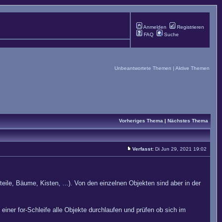
Anmelden
Registrieren
FAQ
Suche
Unbeantwortete Themen
|
Aktive Themen
Vorheriges Thema
|
Nächstes Thema
Verfasst:
Di Jun 29, 2021 19:02
ile, Bäume, Kisten, ...). Von den einzelnen Objekten sind aber in der
 einer for-Schleife alle Objekte durchlaufen und prüfen ob sich im