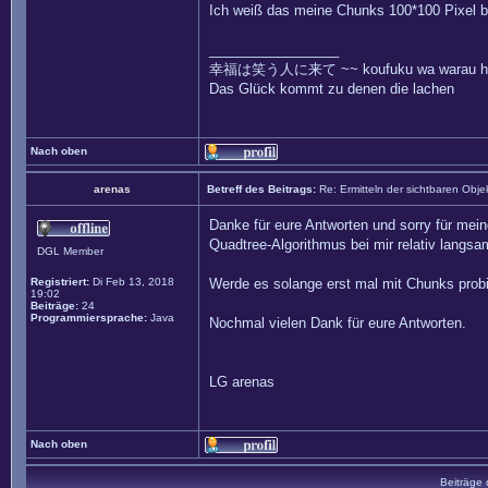
Ich weiß das meine Chunks 100*100 Pixel be
_________________
幸福は笑う人に来て ~~ koufuku wa warau hito
Das Glück kommt zu denen die lachen
Nach oben
arenas
Betreff des Beitrags:
Re: Ermitteln der sichtbaren Obje
Danke für eure Antworten und sorry für mein
Quadtree-Algorithmus bei mir relativ langsa
DGL Member
Registriert:
Di Feb 13, 2018
Werde es solange erst mal mit Chunks probi
19:02
Beiträge:
24
Programmiersprache:
Java
Nochmal vielen Dank für eure Antworten.
LG arenas
Nach oben
Beiträge 