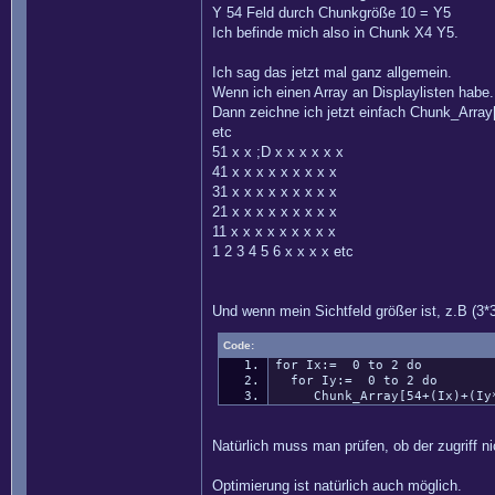
Y 54 Feld durch Chunkgröße 10 = Y5
Ich befinde mich also in Chunk X4 Y5.
Ich sag das jetzt mal ganz allgemein.
Wenn ich einen Array an Displaylisten habe.
Dann zeichne ich jetzt einfach Chunk_Array
etc
51 x x ;D x x x x x x
41 x x x x x x x x x
31 x x x x x x x x x
21 x x x x x x x x x
11 x x x x x x x x x
1 2 3 4 5 6 x x x x etc
Und wenn mein Sichtfeld größer ist, z.B (3*
Code:
for Ix:= 0 to 2 do
for Iy:= 0 to 2 do
Chunk_Array[54+(Ix)+(Iy*
Natürlich muss man prüfen, ob der zugriff ni
Optimierung ist natürlich auch möglich.