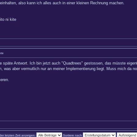
inhalten, also kann ich alles auch in einer kleinen Rechnung machen.
 ni kite
kte
e späte Antwort. Ich bin jetzt auch "Quadtrees" gestossen, das müsste eigentl
m, was aber vermutlich nur an meiner Implementierung liegt. Muss mich da noc
eren.
der letzten Zeit anzeigen:
Sortiere nach