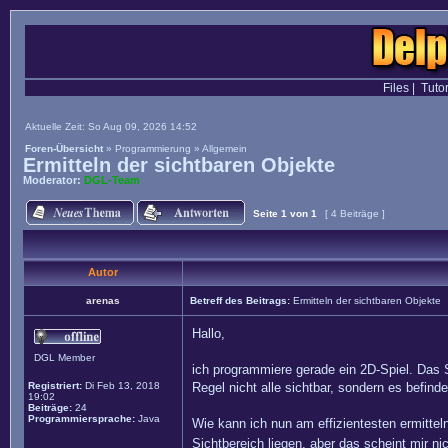
Files
|
Tutor
Aktuelle Zeit: So Aug 09, 2026 14:52
Foren-Übersicht
»
Programmierung
»
Allgemein
Ermitteln der sichtbaren Objekte
Moderator:
DGL-Team
Seite
1
von
1
[ 4 Beiträge ]
Autor
arenas
Betreff des Beitrags:
Ermitteln der sichtbaren Objekte
Hallo,
DGL Member
ich programmiere gerade ein 2D-Spiel. Das S
Registriert:
Di Feb 13, 2018
Regel nicht alle sichtbar, sondern es befin
19:02
Beiträge:
24
Programmiersprache:
Java
Wie kann ich nun am effizientesten ermitteln
Sichtbereich liegen, aber das scheint mir ni