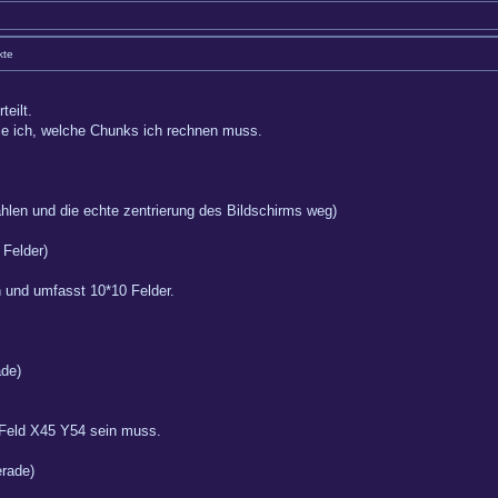
kte
eilt.
le ich, welche Chunks ich rechnen muss.
Zahlen und die echte zentrierung des Bildschirms weg)
 Felder)
n und umfasst 10*10 Felder.
ade)
i Feld X45 Y54 sein muss.
erade)