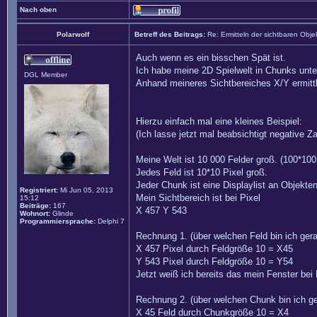
Nach oben
Polarwolf
Betreff des Beitrags:
Re: Ermitteln der sichtbaren Obje
Auch wenn es ein bisschen Spät ist.
Ich habe meine 2D Spielwelt in Chunks untert
DGL Member
Anhand meineres Sichtbereiches X/Y ermitt
Hierzu einfach mal eine kleines Beispiel:
(Ich lasse jetzt mal beabsichtigt negative 
Meine Welt ist 10 000 Felder groß. (100*100
Jedes Feld ist 10*10 Pixel groß.
Jeder Chunk ist eine Displaylist an Objekte
Registriert:
Mi Jun 05, 2013
Mein Sichtbereich ist bei Pixel
15:12
Beiträge:
167
X 457 Y 543
Wohnort:
Glinde
Programmiersprache:
Delphi 7
Rechnung 1. (über welchen Feld bin ich ger
X 457 Pixel durch Feldgröße 10 = X45
Y 543 Pixel durch Feldgröße 10 = Y54
Jetzt weiß ich bereits das mein Fenster be
Rechnung 2. (über welchen Chunk bin ich g
X 45 Feld durch Chunkgröße 10 = X4