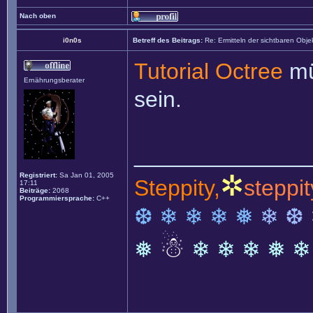
Nach oben
i0n0s
Betreff des Beitrags:
Re: Ermitteln der sichtbaren Obje
Tutorial Octree
mü
Ernährungsberater
sein.
______________
✲
Registriert:
Sa Jan 01, 2005
Steppity,
steppit
17:11
Beiträge:
2068
Programmiersprache:
C++
❆ ❄ ❄ ❄ ❅
❄ ❆
☃
❅
❄ ❄ ❄ ❅ ❄