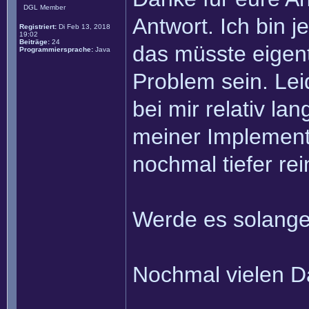
DGL Member
Antwort. Ich bin 
Registriert:
Di Feb 13, 2018
19:02
Beiträge:
24
das müsste eigent
Programmiersprache:
Java
Problem sein. Lei
bei mir relativ l
meiner Implement
nochmal tiefer rei
Werde es solange
Nochmal vielen Da