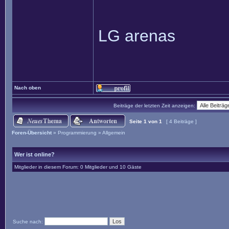
LG arenas
Nach oben
Beiträge der letzten Zeit anzeigen:
Seite
1
von
1
[ 4 Beiträge ]
Foren-Übersicht
»
Programmierung
»
Allgemein
Wer ist online?
Mitglieder in diesem Forum: 0 Mitglieder und 10 Gäste
Suche nach: