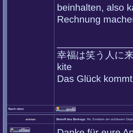
beinhalten, also k
Rechnung mache
______________
幸福は笑う人に来て ~~ 
kite
Das Glück kommt 
Nach oben
arenas
Betreff des Beitrags:
Re: Ermitteln der sichtbaren Obje
Danke für eure An