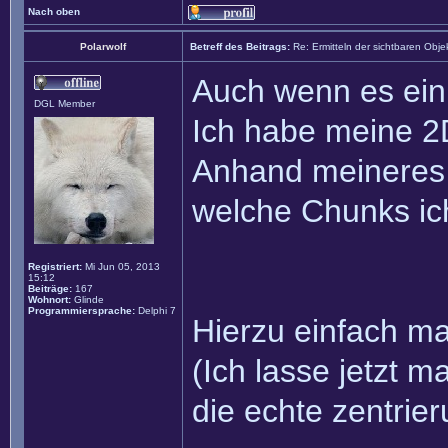
Nach oben
Polarwolf
Betreff des Beitrags:
Re: Ermitteln der sichtbaren Obje
Auch wenn es ein 
DGL Member
Ich habe meine 2D
Anhand meineres S
welche Chunks ic
Registriert:
Mi Jun 05, 2013
15:12
Beiträge:
167
Wohnort:
Glinde
Programmiersprache:
Delphi 7
Hierzu einfach mal
(Ich lasse jetzt m
die echte zentrie