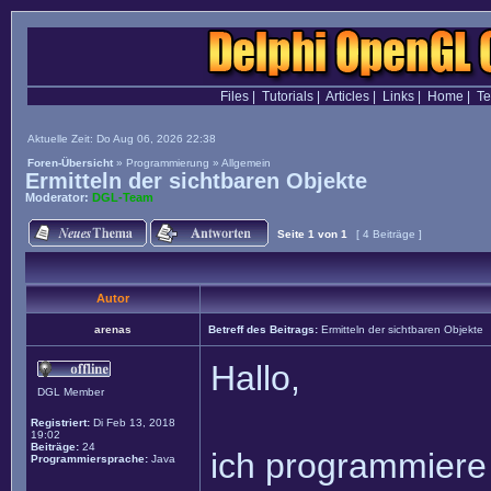
Files
|
Tutorials
|
Articles
|
Links
|
Home
|
T
Aktuelle Zeit: Do Aug 06, 2026 22:38
Foren-Übersicht
»
Programmierung
»
Allgemein
Ermitteln der sichtbaren Objekte
Moderator:
DGL-Team
Seite
1
von
1
[ 4 Beiträge ]
Autor
arenas
Betreff des Beitrags:
Ermitteln der sichtbaren Objekte
Hallo,
DGL Member
Registriert:
Di Feb 13, 2018
19:02
Beiträge:
24
ich programmiere 
Programmiersprache:
Java