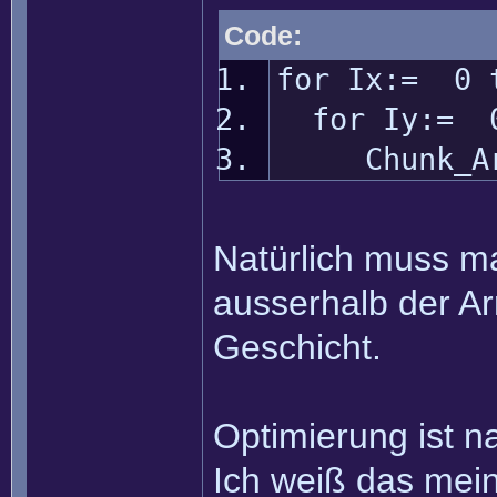
Code:
for Ix:= 0 
for Iy:= 0
Chunk_Arra
Natürlich muss ma
ausserhalb der Arr
Geschicht.
Optimierung ist n
Ich weiß das mei