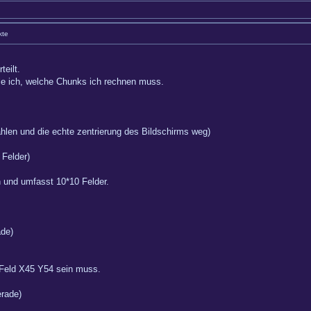
kte
eilt.
le ich, welche Chunks ich rechnen muss.
Zahlen und die echte zentrierung des Bildschirms weg)
 Felder)
n und umfasst 10*10 Felder.
ade)
i Feld X45 Y54 sein muss.
erade)