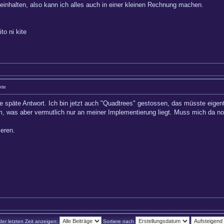
inhalten, also kann ich alles auch in einer kleinen Rechnung machen.
 ni kite
kte
e späte Antwort. Ich bin jetzt auch "Quadtrees" gestossen, das müsste eigentl
m, was aber vermutlich nur an meiner Implementierung liegt. Muss mich da noc
eren.
der letzten Zeit anzeigen:
Sortiere nach