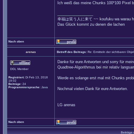
Ich weiß das meine Chunks 100*100 Pixel be
_________________
幸福は笑う人に来て ~~ koufuku wa warau hito
Das Glück kommt zu denen die lachen
Nach oben
arenas
Betreff des Beitrags:
Re: Ermitteln der sichtbaren Obje
Danke für eure Antworten und sorry für mein
Quadtree-Algorithmus bei mir relativ langsa
DGL Member
Registriert:
Di Feb 13, 2018
Werde es solange erst mal mit Chunks probi
19:02
Beiträge:
24
Programmiersprache:
Java
Nochmal vielen Dank für eure Antworten.
LG arenas
Nach oben
Beiträge 