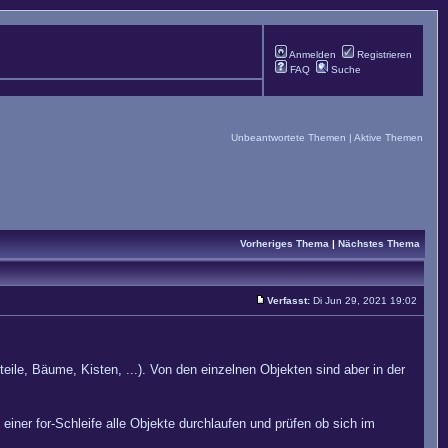
Anmelden
Registrieren
FAQ
Suche
Unbeantwortete Themen
|
Aktive Themen
Vorheriges Thema
|
Nächstes Thema
Verfasst:
Di Jun 29, 2021 19:02
ile, Bäume, Kisten, ...). Von den einzelnen Objekten sind aber in der
 einer for-Schleife alle Objekte durchlaufen und prüfen ob sich im