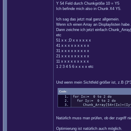
Y 54 Feld durch Chunkgröße 10 = Y5
Ich befinde mich also in Chunk X4 Y5.
Ich sag das jetzt mal ganz allgemein.
Wenn ich einen Array an Displaylisten habe.
Dann zeichne ich jetzt einfach Chunk_Array
etc
51 x x ;D x x x x x x
41 x x x x x x x x x
31 x x x x x x x x x
21 x x x x x x x x x
11 x x x x x x x x x
1 2 3 4 5 6 x x x x etc
Und wenn mein Sichtfeld größer ist, z.B (3*
Code:
for Ix:= 0 to 2 do
for Iy:= 0 to 2 do
Chunk_Array[54+(Ix)+(Iy*
Natürlich muss man prüfen, ob der zugriff ni
Optimierung ist natürlich auch möglich.