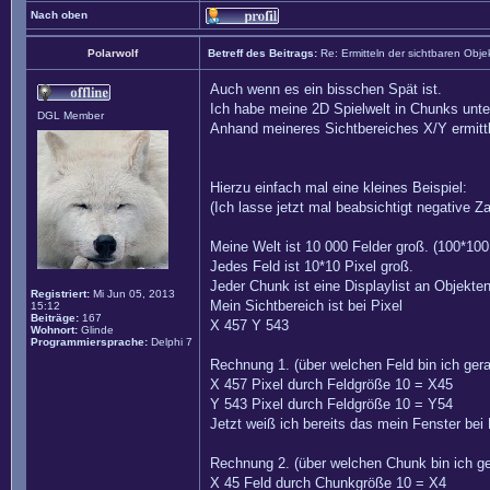
Nach oben
Polarwolf
Betreff des Beitrags:
Re: Ermitteln der sichtbaren Obje
Auch wenn es ein bisschen Spät ist.
Ich habe meine 2D Spielwelt in Chunks untert
DGL Member
Anhand meineres Sichtbereiches X/Y ermitt
Hierzu einfach mal eine kleines Beispiel:
(Ich lasse jetzt mal beabsichtigt negative 
Meine Welt ist 10 000 Felder groß. (100*100
Jedes Feld ist 10*10 Pixel groß.
Jeder Chunk ist eine Displaylist an Objekte
Registriert:
Mi Jun 05, 2013
Mein Sichtbereich ist bei Pixel
15:12
Beiträge:
167
X 457 Y 543
Wohnort:
Glinde
Programmiersprache:
Delphi 7
Rechnung 1. (über welchen Feld bin ich ger
X 457 Pixel durch Feldgröße 10 = X45
Y 543 Pixel durch Feldgröße 10 = Y54
Jetzt weiß ich bereits das mein Fenster be
Rechnung 2. (über welchen Chunk bin ich g
X 45 Feld durch Chunkgröße 10 = X4