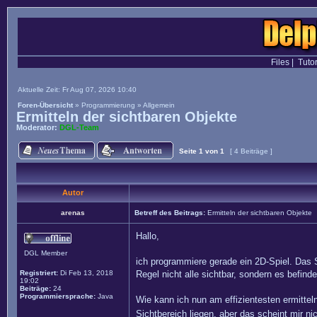
Files
|
Tutor
Aktuelle Zeit: Fr Aug 07, 2026 10:40
Foren-Übersicht
»
Programmierung
»
Allgemein
Ermitteln der sichtbaren Objekte
Moderator:
DGL-Team
Seite
1
von
1
[ 4 Beiträge ]
Autor
arenas
Betreff des Beitrags:
Ermitteln der sichtbaren Objekte
Hallo,
DGL Member
ich programmiere gerade ein 2D-Spiel. Das S
Registriert:
Di Feb 13, 2018
Regel nicht alle sichtbar, sondern es befin
19:02
Beiträge:
24
Programmiersprache:
Java
Wie kann ich nun am effizientesten ermitteln
Sichtbereich liegen, aber das scheint mir ni