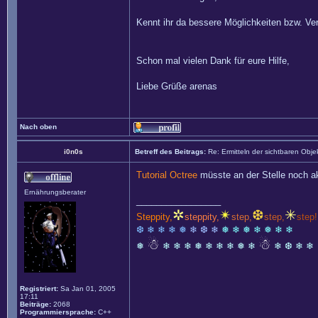
Kennt ihr da bessere Möglichkeiten bzw. Ve
Schon mal vielen Dank für eure Hilfe,
Liebe Grüße arenas
Nach oben
i0n0s
Betreff des Beitrags:
Re: Ermitteln der sichtbaren Obje
Tutorial Octree
müsste an der Stelle noch ak
Ernährungsberater
_________________
✲
✴
❆
✳
Steppity,
steppity,
step,
step,
step!
❆ ❄ ❄ ❄ ❅
❄ ❆ ❄
❅ ❄ ❅ ❄ ❅ ❄ ❄
☃
☃
❅
❄ ❄ ❄ ❅ ❄ ❄ ❄ ❅ ❄
❄ ❆ ❄ ❄
Registriert:
Sa Jan 01, 2005
17:11
Beiträge:
2068
Programmiersprache:
C++