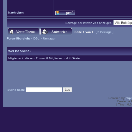
Nach oben
Beiträge der letzten Zeit anzeigen:
Seite
1
von
1
[ 5 Beiträge ]
Foren-Übersicht
»
DGL
»
Umfragen
Wer ist online?
Mitglieder in diesem Forum: 0 Mitglieder und 4 Gäste
Suche nach:
Powered by
php
Deutsche 
[ Time : 0.