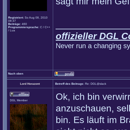
sagt mir mein Gef
Registriert:
So Aug 08, 2010
08:37
______________
Beiträge:
460
Programmiersprache:
C / C++
/ Lua
offizieller DGL 
Never run a changing sy
Nach oben
Lord Horazont
Betreff des Beitrags:
Re: DGL@slack
Ok, ich bin verwir
DGL Member
anzuschauen, sel
bin. Es läuft im B