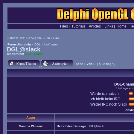
Files
|
Tutorials
|
Articles
|
Links
|
Home
|
T
Aktuelle Zeit: Do Aug 06, 2026 07:44
Foren-Übersicht
»
DGL
»
Umfragen
DGL@slack
Moderator:
DGL-Team
Seite
1
von
1
[ 5 Beiträge ]
DGL-Channel
Umfrage end
Würde ich nutzen
Ich bleib beim IRC
Weder IRC noch Slack
Absti
Autor
Sascha Willems
Betreff des Beitrags:
DGL@slack