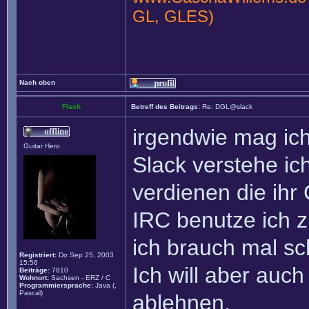
GL, GLES)
Nach oben
Flash
Betreff des Beitrags:
Re: DGL@slack
irgendwie mag ich
Guitar Hero
Slack verstehe ic
verdienen die ihr 
IRC benutze ich z
ich brauch mal s
Registriert:
Do Sep 25, 2003
15:56
Ich will aber auc
Beiträge:
7810
Wohnort:
Sachsen - ERZ / C
Programmiersprache:
Java (,
Pascal)
ablehnen.