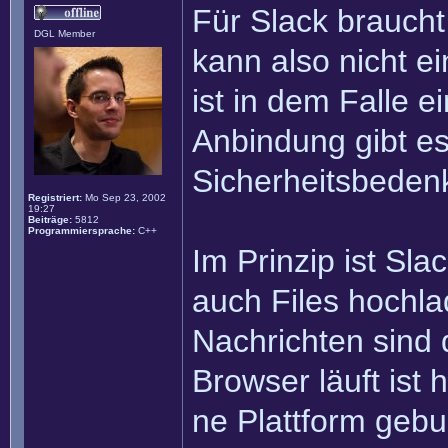
Für Slack braucht
DGL Member
kann also nicht e
ist in dem Falle 
Anbindung gibt es
Sicherheitsbedenke
Registriert:
Mo Sep 23, 2002
19:27
Beiträge:
5812
Programmiersprache:
C++
Im Prinzip ist Sl
auch Files hochla
Nachrichten sind
Browser läuft ist
ne Plattform gebu