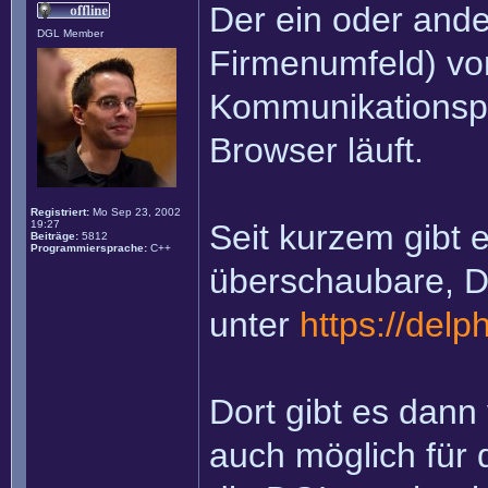
Der ein oder ande
DGL Member
Firmenumfeld) v
Kommunikationspl
Browser läuft.
Registriert:
Mo Sep 23, 2002
19:27
Seit kurzem gibt 
Beiträge:
5812
Programmiersprache:
C++
überschaubare, D
unter
https://delp
Dort gibt es dann
auch möglich für 