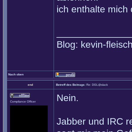
ich enthalte mich
______________
Blog: kevin-fleis
Nach oben
end
Betreff des Beitrags:
Re: DGL@slack
Nein.
Compliance Officer
Jabber und IRC r