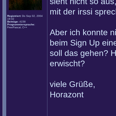
sieht nicht so aus
mit der irssi spre
Registriert:
Do Sep 02, 2004
19:42
Beiträge:
4158
Programmiersprache:
FreePascal, C++
Aber ich konnte ni
beim Sign Up eine
soll das gehen? H
erwischt?
viele Grüße,
Horazont
______________