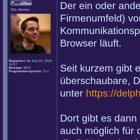
Der ein oder ande
DGL Member
Firmenumfeld) v
Kommunikationspl
Browser läuft.
Registriert:
Mo Sep 23, 2002
19:27
Seit kurzem gibt 
Beiträge:
5812
Programmiersprache:
C++
überschaubare, D
unter
https://delp
Dort gibt es dann
auch möglich für 