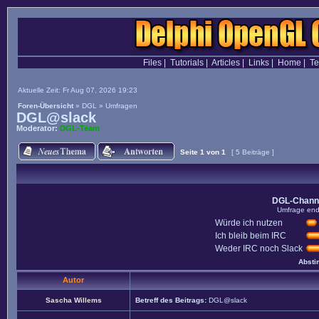
Files
|
Tutorials
|
Articles
|
Links
|
Home
|
T
Aktuelle Zeit: Fr Aug 07, 2026 19:23
Foren-Übersicht
»
DGL
»
Umfragen
DGL@slack
Moderator:
DGL-Team
Seite
1
von
1
[ 5 Beiträge ]
DGL-Channel
Umfrage end
Würde ich nutzen
Ich bleib beim IRC
Weder IRC noch Slack
Absti
Autor
Sascha Willems
Betreff des Beitrags:
DGL@slack