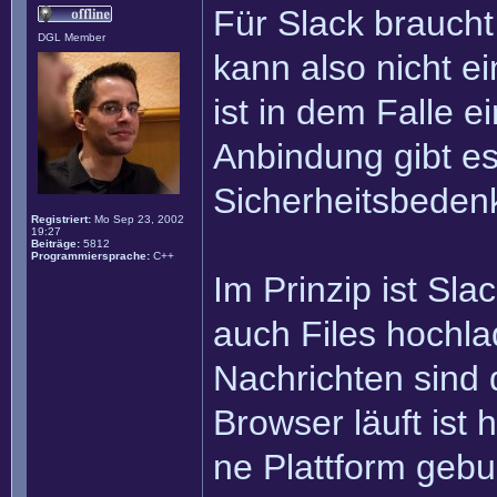
Für Slack braucht
DGL Member
kann also nicht e
ist in dem Falle 
Anbindung gibt es
Sicherheitsbedenke
Registriert:
Mo Sep 23, 2002
19:27
Beiträge:
5812
Programmiersprache:
C++
Im Prinzip ist Sl
auch Files hochla
Nachrichten sind
Browser läuft ist
ne Plattform gebu