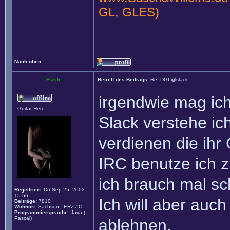
GL, GLES)
Nach oben
Flash
Betreff des Beitrags:
Re: DGL@slack
irgendwie mag ich
Guitar Hero
Slack verstehe ic
verdienen die ihr 
IRC benutze ich z
ich brauch mal s
Registriert:
Do Sep 25, 2003
15:56
Ich will aber auc
Beiträge:
7810
Wohnort:
Sachsen - ERZ / C
Programmiersprache:
Java (,
Pascal)
ablehnen.