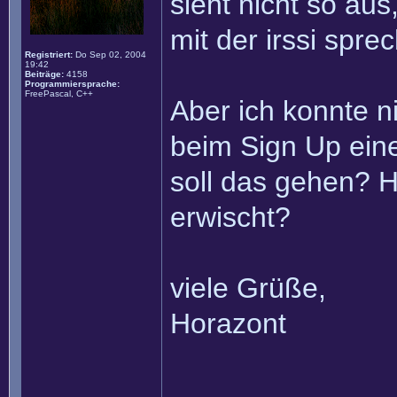
sieht nicht so aus
mit der irssi spre
Registriert:
Do Sep 02, 2004
19:42
Beiträge:
4158
Programmiersprache:
FreePascal, C++
Aber ich konnte ni
beim Sign Up eine
soll das gehen? H
erwischt?
viele Grüße,
Horazont
______________