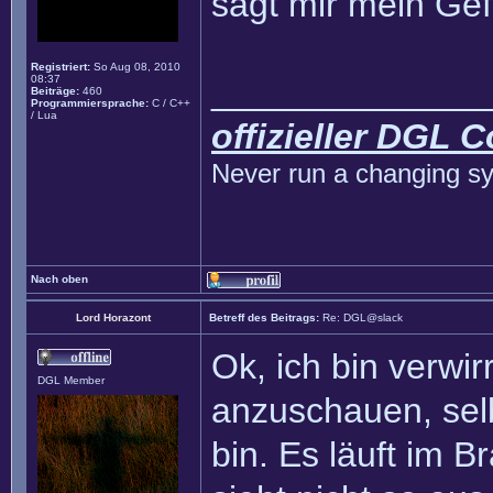
sagt mir mein Gef
Registriert:
So Aug 08, 2010
08:37
______________
Beiträge:
460
Programmiersprache:
C / C++
/ Lua
offizieller DGL 
Never run a changing sy
Nach oben
Lord Horazont
Betreff des Beitrags:
Re: DGL@slack
Ok, ich bin verwir
DGL Member
anzuschauen, sel
bin. Es läuft im B