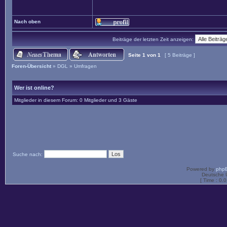
Nach oben
Beiträge der letzten Zeit anzeigen:
Seite
1
von
1
[ 5 Beiträge ]
Foren-Übersicht
»
DGL
»
Umfragen
Wer ist online?
Mitglieder in diesem Forum: 0 Mitglieder und 3 Gäste
Suche nach:
Powered by
php
Deutsche 
[ Time : 0.