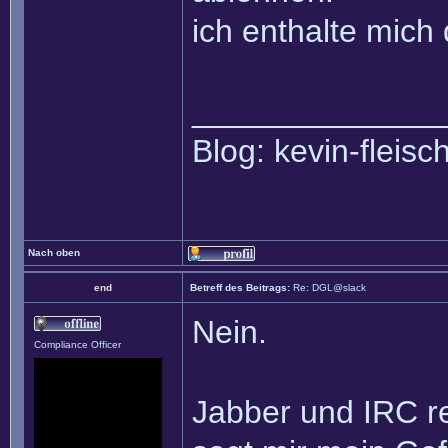
ich enthalte mich
______________
Blog: kevin-fleis
Nach oben
end
Betreff des Beitrags:
Re: DGL@slack
Nein.
Compliance Officer
Jabber und IRC r