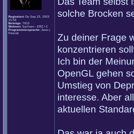
Das Team selbst i
solche Brocken s
Registriert:
Do Sep 25, 2003
15:56
Beiträge:
7810
Wohnort:
Sachsen - ERZ / C
Programmiersprache:
Java (,
Pascal)
Zu deiner Frage w
konzentrieren soll
Ich bin der Mein
OpenGL gehen sol
Umstieg von Depri
interesse. Aber al
aktuellen Standar
Das war ja auch 