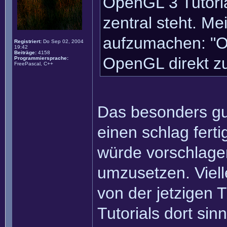
OpenGL 3 Tutoria
zentral steht. M
aufzumachen: "O
Registriert:
Do Sep 02, 2004
19:42
Beiträge:
4158
OpenGL direkt z
Programmiersprache:
FreePascal, C++
Das besonders gut
einen schlag ferti
würde vorschlagen
umzusetzen. Viell
von der jetzigen 
Tutorials dort sin