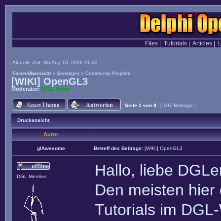
Files
|
Tutorials
|
Articles
|
L
Aktuelle Zeit: Mo Aug 10, 2026 21:22
Foren-Übersicht
»
Sonstiges
»
Community-Projekte
[WIKI] OpenGL3
Moderator:
DGL-Team
Seite
1
von
8
[ 107 Beiträge ]
Druckansicht
Autor
glAwesome
Betreff des Beitrags:
[WIKI] OpenGL3
Hallo, liebe DGLe
DGL Member
Den meisten hier 
Tutorials im DGL-