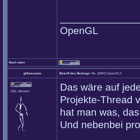
______________
OpenGL
Nach oben
glAwesome
Betreff des Beitrags:
Re: [WIKI] OpenGL3
Das wäre auf jeden
DGL Member
Projekte-Thread v
hat man was, das
Und nebenbei prof