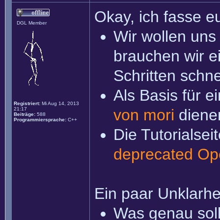
Okay, ich fasse 
DGL Member
Wir wollen uns
brauchen wir ei
Schritten schne
Als Basis für e
Registriert:
Mi Aug 14, 2013
21:17
von mori
diene
Beiträge:
588
Programmiersprache:
C++
Die Tutorialseit
deprecated O
Ein paar Unklarhe
Was genau soll