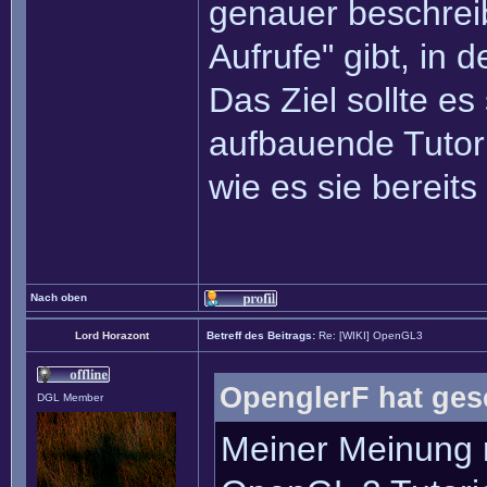
genauer beschrei
Aufrufe" gibt, in
Das Ziel sollte e
aufbauende Tutori
wie es sie bereits
Nach oben
Lord Horazont
Betreff des Beitrags:
Re: [WIKI] OpenGL3
OpenglerF hat ges
DGL Member
Meiner Meinung n