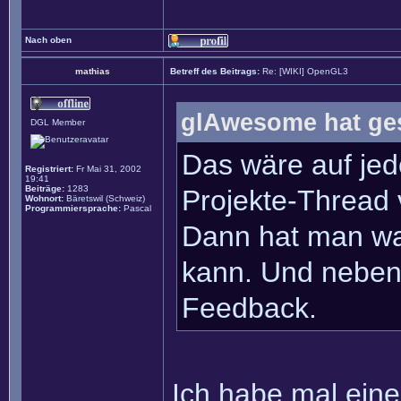
Nach oben
mathias
Betreff des Beitrags:
Re: [WIKI] OpenGL3
glAwesome hat ge
DGL Member
Das wäre auf jede
Registriert:
Fr Mai 31, 2002
19:41
Beiträge:
1283
Projekte-Thread 
Wohnort:
Bäretswil (Schweiz)
Programmiersprache:
Pascal
Dann hat man wa
kann. Und nebenbe
Feedback.
Ich habe mal einen