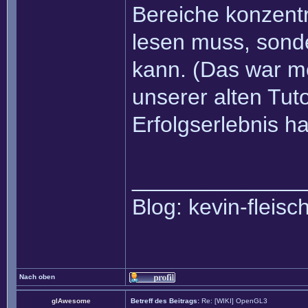
Bereiche konzentr
lesen muss, sondern
kann. (Das war m
unserer alten Tut
Erfolgserlebnis ha
______________
Blog: kevin-fleis
Nach oben
glAwesome
Betreff des Beitrags:
Re: [WIKI] OpenGL3