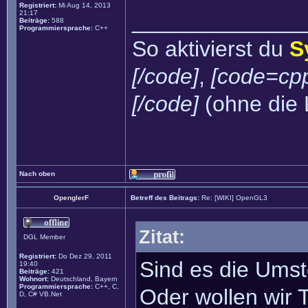
Registriert:
Mi Aug 14, 2013
21:17
______________
Beiträge:
588
Programmiersprache:
C++
So aktivierst du
S
[/code]
,
[code=cpp
[/code]
(ohne die 
Nach oben
OpenglerF
Betreff des Beitrags:
Re: [WIKI] OpenGL3
Zitat:
DGL Member
Registriert:
Do Dez 29, 2011
Sind es die Ums
19:40
Beiträge:
421
Wohnort:
Deutschland, Bayern
Programmiersprache:
C++, C,
Oder wollen wir 
D, C# VB.Net