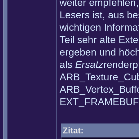
weiter empfehlen,
Lesers ist, aus b
wichtigen Inform
Teil sehr alte Ex
ergeben und höch
als
Ersatz
renderp
ARB_Texture_Cub
ARB_Vertex_Buffe
EXT_FRAMEBUFF
Zitat: