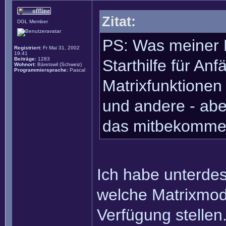
Zitat:
DGL Member
PS: Was meiner M
Registriert:
Fr Mai 31, 2002
19:41
Beiträge:
1283
Starthilfe für Anf
Wohnort:
Bäretswil (Schweiz)
Programmiersprache:
Pascal
Matrixfunktionen
und andere - abe
das mitbekommen 
Ich habe unterdes
welche Matrixmodi
Verfügung stellen