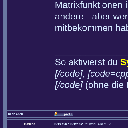
Matrixfunktionen 
andere - aber wer
mitbekommen habe
______________
So aktivierst du
S
[/code]
,
[code=cpp
[/code]
(ohne die 
Nach oben
mathias
Betreff des Beitrags:
Re: [WIKI] OpenGL3