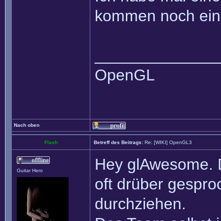
kommen noch ein 
______________
OpenGL
Nach oben
Flash
Betreff des Beitrags:
Re: [WIKI] OpenGL3
Hey glAwesome. Da
Guitar Hero
oft drüber gespro
durchziehen.