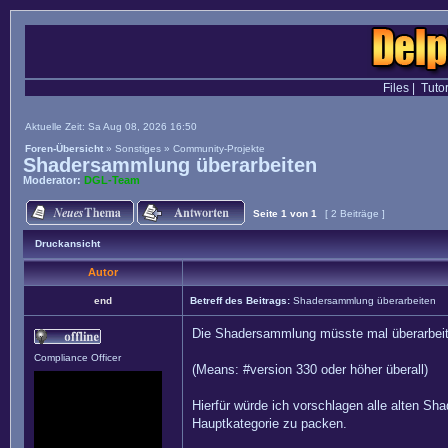
Files
|
Tutor
Aktuelle Zeit: Sa Aug 08, 2026 16:50
Foren-Übersicht
»
Sonstiges
»
Community-Projekte
Shadersammlung überarbeiten
Moderator:
DGL-Team
Seite
1
von
1
[ 2 Beiträge ]
Druckansicht
Autor
end
Betreff des Beitrags:
Shadersammlung überarbeiten
Die Shadersammlung müsste mal überarbeitet
Compliance Officer
(Means: #version 330 oder höher überall)
Hierfür würde ich vorschlagen alle alten Sh
Hauptkategorie zu packen.