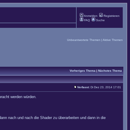
Anmelden
Registrieren
FAQ
Suche
Unbeantwortete Themen
|
Aktive Themen
Vorheriges Thema
|
Nächstes Thema
Verfasst:
Di Dez 23, 2014 17:01
bracht werden würden.
 dann nach und nach die Shader zu überarbeiten und dann in die