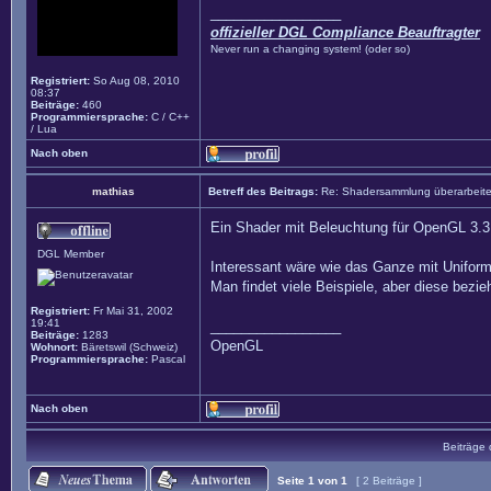
_________________
offizieller DGL Compliance Beauftragter
Never run a changing system! (oder so)
Registriert:
So Aug 08, 2010
08:37
Beiträge:
460
Programmiersprache:
C / C++
/ Lua
Nach oben
mathias
Betreff des Beitrags:
Re: Shadersammlung überarbeit
Ein Shader mit Beleuchtung für OpenGL 3.3 
DGL Member
Interessant wäre wie das Ganze mit Uniform
Man findet viele Beispiele, aber diese bezie
Registriert:
Fr Mai 31, 2002
19:41
_________________
Beiträge:
1283
OpenGL
Wohnort:
Bäretswil (Schweiz)
Programmiersprache:
Pascal
Nach oben
Beiträge 
Seite
1
von
1
[ 2 Beiträge ]