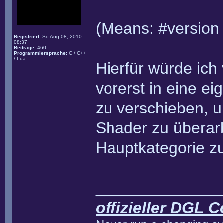
(Means: #version 
Registriert:
So Aug 08, 2010
08:37
Beiträge:
460
Programmiersprache:
C / C++
/ Lua
Hierfür würde ich
vorerst in eine e
zu verschieben, 
Shader zu überarb
Hauptkategorie z
______________
offizieller DGL 