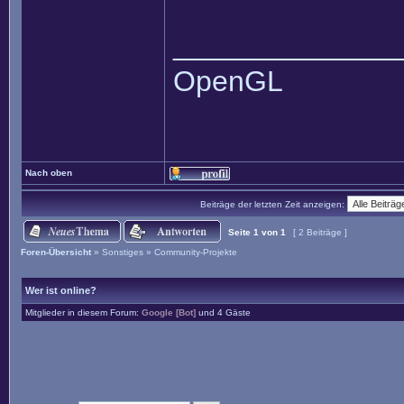
______________
OpenGL
Nach oben
Beiträge der letzten Zeit anzeigen:
Seite
1
von
1
[ 2 Beiträge ]
Foren-Übersicht
»
Sonstiges
»
Community-Projekte
Wer ist online?
Mitglieder in diesem Forum:
Google [Bot]
und 4 Gäste