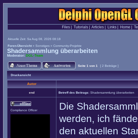
Files
|
Tutorials
|
Articles
|
Links
|
Home
|
T
Aktuelle Zeit: Sa Aug 08, 2026 08:18
Foren-Übersicht
»
Sonstiges
»
Community-Projekte
Shadersammlung überarbeiten
Moderator:
DGL-Team
Seite
1
von
1
[ 2 Beiträge ]
Druckansicht
Autor
end
Betreff des Beitrags:
Shadersammlung überarbeiten
Die Shadersammlu
Compliance Officer
werden, ich fände 
den aktuellen St