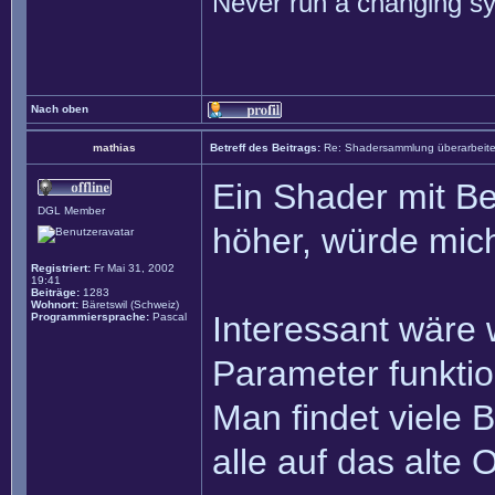
Never run a changing sy
Nach oben
mathias
Betreff des Beitrags:
Re: Shadersammlung überarbeit
Ein Shader mit B
DGL Member
höher, würde mich
Registriert:
Fr Mai 31, 2002
19:41
Beiträge:
1283
Wohnort:
Bäretswil (Schweiz)
Interessant wäre 
Programmiersprache:
Pascal
Parameter funktion
Man findet viele 
alle auf das alte