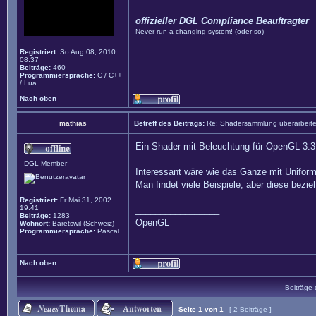
_________________
offizieller DGL Compliance Beauftragter
Never run a changing system! (oder so)
Registriert:
So Aug 08, 2010
08:37
Beiträge:
460
Programmiersprache:
C / C++
/ Lua
Nach oben
mathias
Betreff des Beitrags:
Re: Shadersammlung überarbeit
Ein Shader mit Beleuchtung für OpenGL 3.3 
DGL Member
Interessant wäre wie das Ganze mit Uniform
Man findet viele Beispiele, aber diese bezie
Registriert:
Fr Mai 31, 2002
19:41
_________________
Beiträge:
1283
OpenGL
Wohnort:
Bäretswil (Schweiz)
Programmiersprache:
Pascal
Nach oben
Beiträge 
Seite
1
von
1
[ 2 Beiträge ]