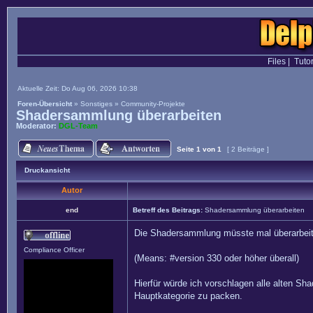
Files
|
Tutor
Aktuelle Zeit: Do Aug 06, 2026 10:38
Foren-Übersicht
»
Sonstiges
»
Community-Projekte
Shadersammlung überarbeiten
Moderator:
DGL-Team
Seite
1
von
1
[ 2 Beiträge ]
Druckansicht
Autor
end
Betreff des Beitrags:
Shadersammlung überarbeiten
Die Shadersammlung müsste mal überarbeitet
Compliance Officer
(Means: #version 330 oder höher überall)
Hierfür würde ich vorschlagen alle alten Sh
Hauptkategorie zu packen.