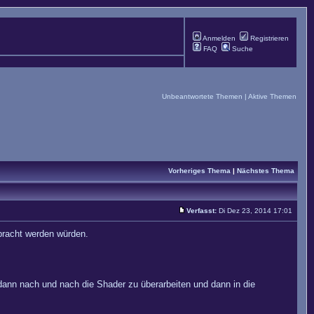
Anmelden
Registrieren
FAQ
Suche
Unbeantwortete Themen
|
Aktive Themen
Vorheriges Thema
|
Nächstes Thema
Verfasst:
Di Dez 23, 2014 17:01
bracht werden würden.
 dann nach und nach die Shader zu überarbeiten und dann in die