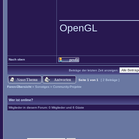
______________
OpenGL
Nach oben
Beiträge der letzten Zeit anzeigen:
Seite
1
von
1
[ 2 Beiträge ]
Foren-Übersicht
»
Sonstiges
»
Community-Projekte
Wer ist online?
Mitglieder in diesem Forum: 0 Mitglieder und 6 Gäste