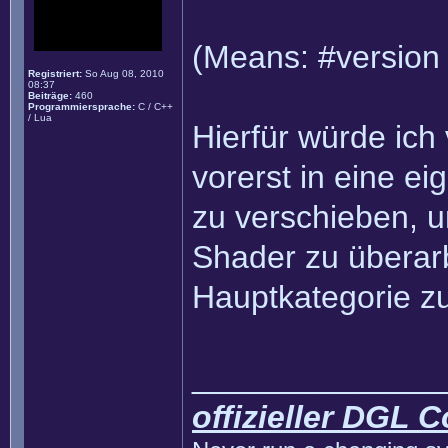
(Means: #version 
Registriert:
So Aug 08, 2010
08:37
Beiträge:
460
Programmiersprache:
C / C++
/ Lua
Hierfür würde ich
vorerst in eine e
zu verschieben, 
Shader zu überarb
Hauptkategorie z
______________
offizieller DGL 