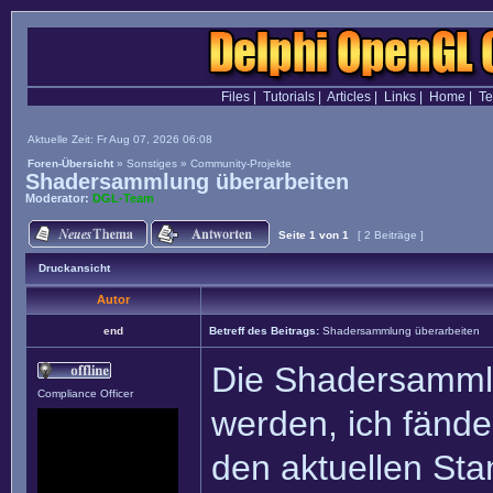
Files
|
Tutorials
|
Articles
|
Links
|
Home
|
T
Aktuelle Zeit: Fr Aug 07, 2026 06:08
Foren-Übersicht
»
Sonstiges
»
Community-Projekte
Shadersammlung überarbeiten
Moderator:
DGL-Team
Seite
1
von
1
[ 2 Beiträge ]
Druckansicht
Autor
end
Betreff des Beitrags:
Shadersammlung überarbeiten
Die Shadersammlu
Compliance Officer
werden, ich fände 
den aktuellen St