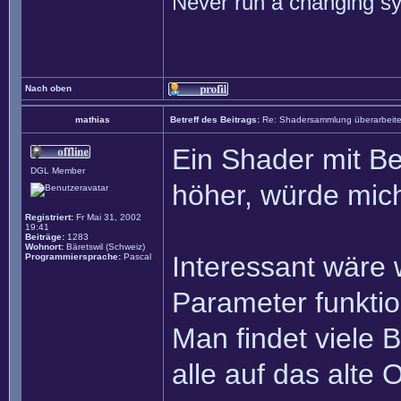
Never run a changing sy
Nach oben
mathias
Betreff des Beitrags:
Re: Shadersammlung überarbeit
Ein Shader mit B
DGL Member
höher, würde mich
Registriert:
Fr Mai 31, 2002
19:41
Beiträge:
1283
Wohnort:
Bäretswil (Schweiz)
Interessant wäre 
Programmiersprache:
Pascal
Parameter funktion
Man findet viele 
alle auf das alte