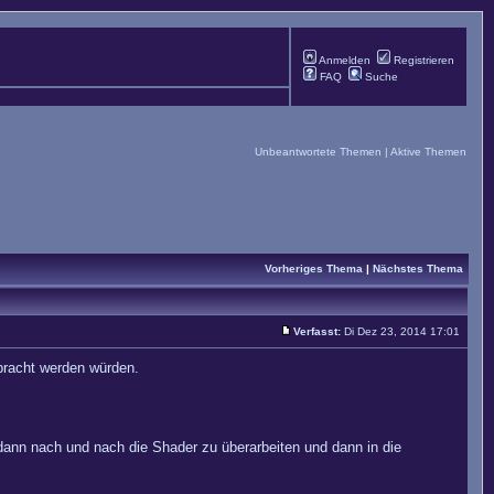
Anmelden
Registrieren
FAQ
Suche
Unbeantwortete Themen
|
Aktive Themen
Vorheriges Thema
|
Nächstes Thema
Verfasst:
Di Dez 23, 2014 17:01
bracht werden würden.
 dann nach und nach die Shader zu überarbeiten und dann in die