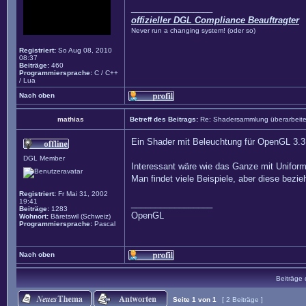
_________________
offizieller DGL Compliance Beauftragter
Never run a changing system! (oder so)
Registriert:
So Aug 08, 2010
08:37
Beiträge:
460
Programmiersprache:
C / C++
/ Lua
Nach oben
mathias
Betreff des Beitrags:
Re: Shadersammlung überarbeit
Ein Shader mit Beleuchtung für OpenGL 3.3 
DGL Member
Interessant wäre wie das Ganze mit Uniform
Man findet viele Beispiele, aber diese bezie
Registriert:
Fr Mai 31, 2002
19:41
_________________
Beiträge:
1283
OpenGL
Wohnort:
Bäretswil (Schweiz)
Programmiersprache:
Pascal
Nach oben
Beiträge 
Seite
1
von
1
[ 2 Beiträge ]