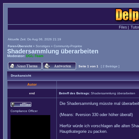
Files
|
Tutor
Aktuelle Zeit: Do Aug 06, 2026 21:19
Foren-Übersicht
»
Sonstiges
»
Community-Projekte
Shadersammlung überarbeiten
Moderator:
DGL-Team
Seite
1
von
1
[ 2 Beiträge ]
Druckansicht
Autor
end
Betreff des Beitrags:
Shadersammlung überarbeiten
Die Shadersammlung müsste mal überarbeitet
Compliance Officer
(Means: #version 330 oder höher überall)
Hierfür würde ich vorschlagen alle alten Sh
Hauptkategorie zu packen.