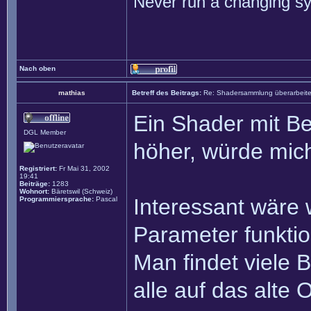
Never run a changing sy
Nach oben
mathias
Betreff des Beitrags:
Re: Shadersammlung überarbeit
Ein Shader mit B
DGL Member
höher, würde mich
Registriert:
Fr Mai 31, 2002
19:41
Beiträge:
1283
Wohnort:
Bäretswil (Schweiz)
Interessant wäre 
Programmiersprache:
Pascal
Parameter funktion
Man findet viele 
alle auf das alte