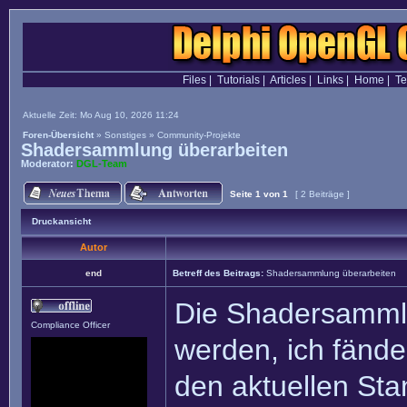
Files
|
Tutorials
|
Articles
|
Links
|
Home
|
T
Aktuelle Zeit: Mo Aug 10, 2026 11:24
Foren-Übersicht
»
Sonstiges
»
Community-Projekte
Shadersammlung überarbeiten
Moderator:
DGL-Team
Seite
1
von
1
[ 2 Beiträge ]
Druckansicht
Autor
end
Betreff des Beitrags:
Shadersammlung überarbeiten
Die Shadersammlu
Compliance Officer
werden, ich fände 
den aktuellen St