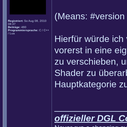
(Means: #version 
Registriert:
So Aug 08, 2010
08:37
Beiträge:
460
Programmiersprache:
C / C++
/ Lua
Hierfür würde ich
vorerst in eine e
zu verschieben, 
Shader zu überarb
Hauptkategorie z
______________
offizieller DGL 