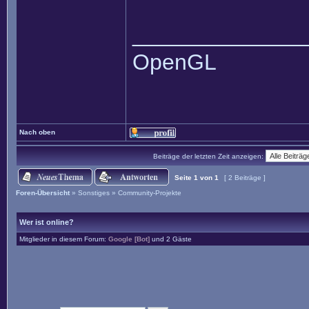
______________
OpenGL
Nach oben
Beiträge der letzten Zeit anzeigen:
Seite
1
von
1
[ 2 Beiträge ]
Foren-Übersicht
»
Sonstiges
»
Community-Projekte
Wer ist online?
Mitglieder in diesem Forum:
Google [Bot]
und 2 Gäste