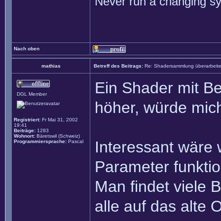
Never run a changing sy
Nach oben
mathias
Betreff des Beitrags:
Re: Shadersammlung überarbeit
Ein Shader mit B
DGL Member
höher, würde mich
Registriert:
Fr Mai 31, 2002
19:41
Beiträge:
1283
Wohnort:
Bäretswil (Schweiz)
Interessant wäre 
Programmiersprache:
Pascal
Parameter funktion
Man findet viele 
alle auf das alte