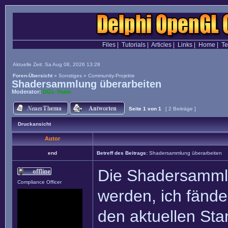
Files
|
Tutorials
|
Articles
|
Links
|
Home
|
T
Aktuelle Zeit: Sa Aug 08, 2026 13:28
Foren-Übersicht
»
Sonstiges
»
Community-Projekte
Shadersammlung überarbeiten
Moderator:
DGL-Team
Seite
1
von
1
[ 2 Beiträge ]
Druckansicht
Autor
end
Betreff des Beitrags:
Shadersammlung überarbeiten
Die Shadersammlu
Compliance Officer
werden, ich fände 
den aktuellen St