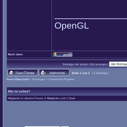
______________
OpenGL
Nach oben
Beiträge der letzten Zeit anzeigen:
Seite
1
von
1
[ 2 Beiträge ]
Foren-Übersicht
»
Sonstiges
»
Community-Projekte
Wer ist online?
Mitglieder in diesem Forum: 0 Mitglieder und 1 Gast