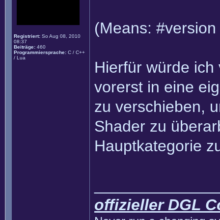
(Means: #version 
Registriert:
So Aug 08, 2010
08:37
Beiträge:
460
Programmiersprache:
C / C++
/ Lua
Hierfür würde ich
vorerst in eine e
zu verschieben, 
Shader zu überarb
Hauptkategorie z
______________
offizieller DGL 