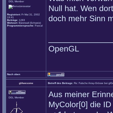
DGL Member
Null hat. Wen dor
Registriert:
Fr Mai 31, 2002
doch mehr Sinn m
19:41
Beiträge:
1283
Wohnort:
Bäretswil (Schweiz)
Programmiersprache:
Pascal
______________
OpenGL
Nach oben
glAwesome
Betreff des Beitrags:
Re: Falsche Array-Grösse bei glG
Aus meiner Erinn
DGL Member
MyColor[0] die I