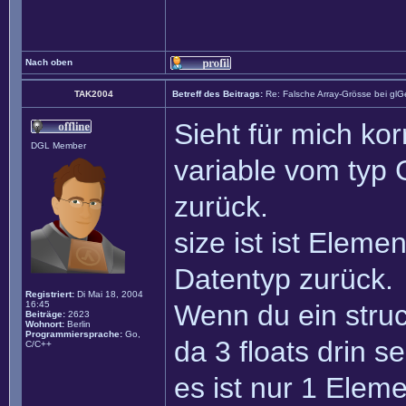
Nach oben
TAK2004
Betreff des Beitrags:
Re: Falsche Array-Grösse bei glG
Sieht für mich ko
DGL Member
variable vom typ
zurück.
size ist ist Eleme
Datentyp zurück.
Registriert:
Di Mai 18, 2004
16:45
Wenn du ein struc
Beiträge:
2623
Wohnort:
Berlin
Programmiersprache:
Go,
da 3 floats drin s
C/C++
es ist nur 1 Elem