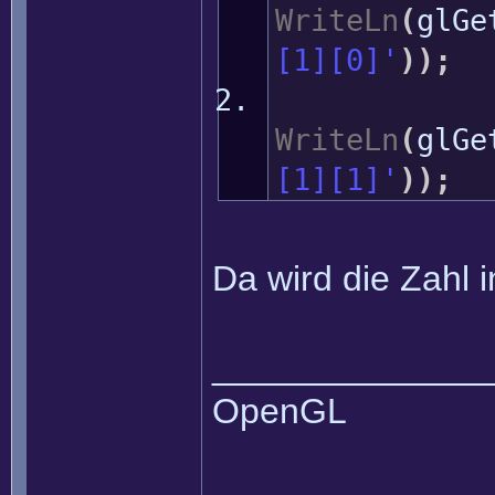
WriteLn
(
glGe
[1][0]'
)
)
;
WriteLn
(
glGe
[1][1]'
)
)
;
Da wird die Zahl i
______________
OpenGL