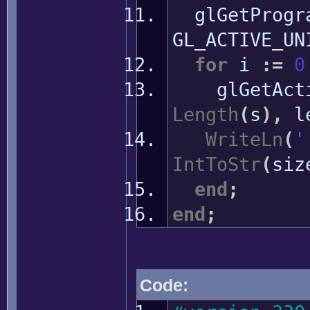
glGetProgr
GL_ACTIVE_UN
for
i
:
=
0
glGetActiv
Length
(
s
)
,
l
WriteLn
(
'
IntToStr
(
siz
end
;
end
;
Code: