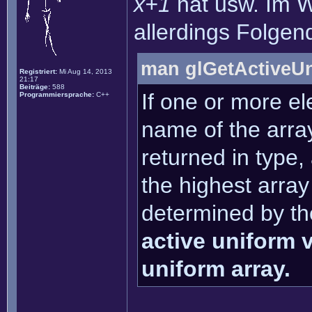
x+1
hat usw. Im W
allerdings Folgen
man glGetActiveUn
Registriert:
Mi Aug 14, 2013
21:17
Beiträge:
588
If one or more el
Programmiersprache:
C++
name of the array
returned in type,
the highest arra
determined by th
active uniform v
uniform array.