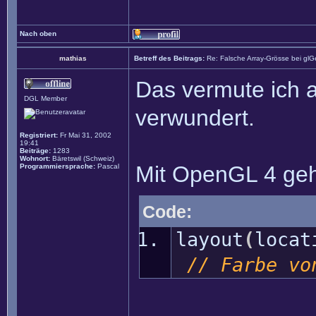
Nach oben
mathias
Betreff des Beitrags:
Re: Falsche Array-Grösse bei glG
Das vermute ich a
DGL Member
verwundert.
Registriert:
Fr Mai 31, 2002
19:41
Beiträge:
1283
Wohnort:
Bäretswil (Schweiz)
Mit OpenGL 4 geh
Programmiersprache:
Pascal
Code:
layout
(
loca
// Farbe vo