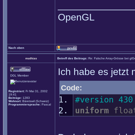
______________
OpenGL
Nach oben
mathias
Betreff des Beitrags:
Re: Falsche Array-Grösse bei glG
Ich habe es jetzt
DGL Member
Code:
Registriert:
Fr Mai 31, 2002
19:41
#version 430
Beiträge:
1283
Wohnort:
Bäretswil (Schweiz)
Programmiersprache:
Pascal
uniform
floa