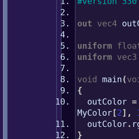
#version 330
out
vec4
out
uniform
floa
uniform
vec3
void
main
(
vo
{
outColor
=
MyColor
[
2
]
,
outColor
.
r
}