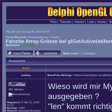
Files
|
Tutorials
|
Articles
|
Links
|
Home
|
T
Aktuelle Zeit: Sa Aug 08, 2026 18:55
Foren-Übersicht
»
Programmierung
»
Shader
Falsche Array-Grösse bei glGetActiveUnifo
Moderator:
DGL-Team
Seite
1
von
1
[ 6 Beiträge ]
Druckansicht
Autor
mathias
Betreff des Beitrags:
Falsche Array-Grösse bei glGetAc
Wieso wird mir M
DGL Member
ausgegeben ?
Registriert:
Fr Mai 31, 2002
"len" kommt richtig
19:41
Beiträge:
1283
Wohnort:
Bäretswil (Schweiz)