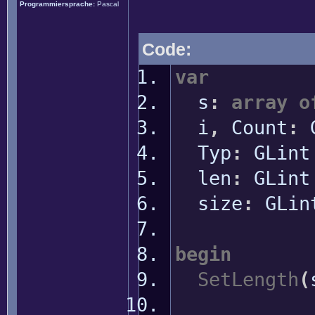
Programmiersprache:
Pascal
Code:
var
s
:
array
o
i
,
Count
:
G
Typ
:
GLin
len
:
GLin
size
:
GLi
begin
SetLength
(