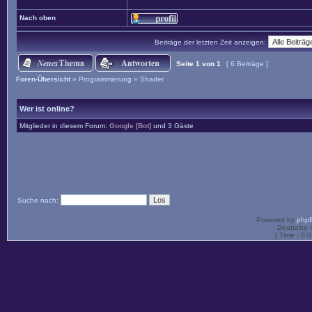
Nach oben
Beiträge der letzten Zeit anzeigen:
Seite
1
von
1
[ 6 Beiträge ]
Foren-Übersicht
»
Programmierung
»
Shader
Wer ist online?
Mitglieder in diesem Forum:
Google [Bot]
und 3 Gäste
Suche nach:
Powered by
php
Deutsche 
[ Time : 0.