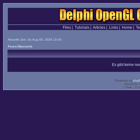
Files
|
Tutorials
|
Articles
|
Links
|
Home
|
T
Aktuelle Zeit: So Aug 09, 2026 15:40
Foren-Übersicht
Es gibt keine n
Powered by
php
Deutsche 
[ Time : 0.