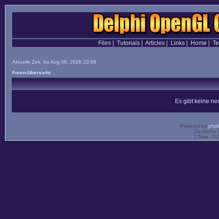
Files
|
Tutorials
|
Articles
|
Links
|
Home
|
T
Aktuelle Zeit: Sa Aug 08, 2026 23:58
Foren-Übersicht
Es gibt keine n
Powered by
php
Deutsche 
[ Time : 0.