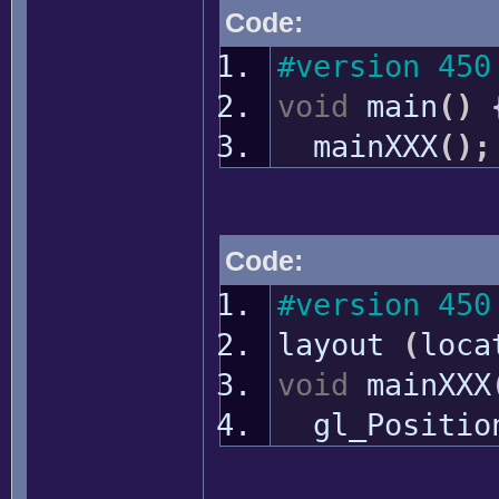
Code:
#version 450
void
main
(
)
mainXXX
(
)
;
Code:
#version 450
layout
(
loc
void
mainXXX
gl_Positio