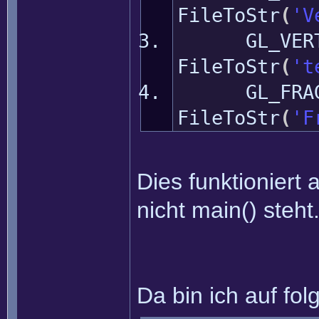
FileToStr
(
'V
GL_VERTEX
FileToStr
(
't
GL_FRAGME
FileToStr
(
'F
Dies funktioniert
nicht main() steht
Da bin ich auf f