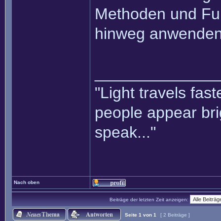
Methoden und Fu
hinweg anwenden
______________
"Light travels fas
people appear bri
speak..."
Nach oben
Beiträge der letzten Zeit anzeigen:
Seite
1
von
1
[ 2 Beiträge ]