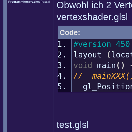
Obwohl ich 2 Ver
Programmiersprache:
Pascal
vertexshader.glsl
Code:
#version 450
layout
(
loc
void
main
(
)
// mainXXX(
gl_Positio
test.glsl