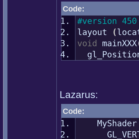
Code:
#version 450
layout
(
loc
void
mainXXX
gl_Positio
Lazarus:
Code:
MyShade
GL_VERTEX