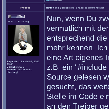
Phobeus
Betreff des Beitrags:
Re: Shader zusammensetzen
Nun, wenn Du zwei
Fels i.d. Brandung
vermutlich mit d
entsprechend die
mehr kennen. Ich
eine Art eigenes 
Registriert:
Sa Mai 04, 2002
19:48
z.B. ein "#include
Beiträge:
3830
Wohnort:
Tespe (nahe
Hamburg)
Source gelesen w
gesucht, das weit
Stelle im Code ei
an den Treiber g