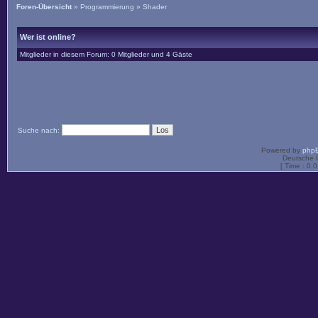
Foren-Übersicht
»
Programmierung
»
Shader
Wer ist online?
Mitglieder in diesem Forum: 0 Mitglieder und 4 Gäste
Suche nach:
Powered by
php
Deutsche 
[ Time : 0.