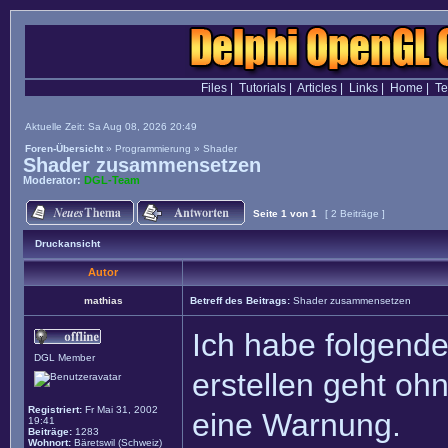
Files
|
Tutorials
|
Articles
|
Links
|
Home
|
T
Aktuelle Zeit: Sa Aug 08, 2026 20:49
Foren-Übersicht
»
Programmierung
»
Shader
Shader zusammensetzen
Moderator:
DGL-Team
Seite
1
von
1
[ 2 Beiträge ]
Druckansicht
Autor
mathias
Betreff des Beitrags:
Shader zusammensetzen
Ich habe folgende
DGL Member
erstellen geht oh
Registriert:
Fr Mai 31, 2002
eine Warnung.
19:41
Beiträge:
1283
Wohnort:
Bäretswil (Schweiz)