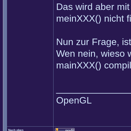
Das wird aber mit 
meinXXX() nicht f
Nun zur Frage, is
Wen nein, wieso 
mainXXX() compili
______________
OpenGL
Nach oben