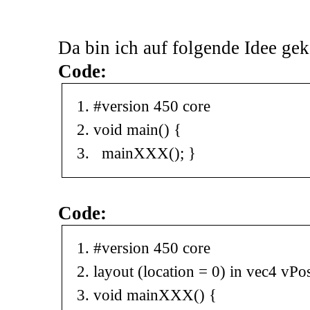
Da bin ich auf folgende Idee g
Code:
#version 450 core
void
main
(
)
{
mainXXX
(
)
;
}
Code:
#version 450 core
layout
(
location
=
0
)
in
vec4
vPos
void
mainXXX
(
)
{