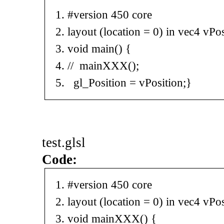
#version 450 core
layout
(
location
=
0
)
in
vec4
vPos
void
main
(
)
{
// mainXXX();
gl_Position
=
vPosition
;
}
test.glsl
Code:
#version 450 core
layout
(
location
=
0
)
in
vec4
vPos
void
mainXXX
(
)
{