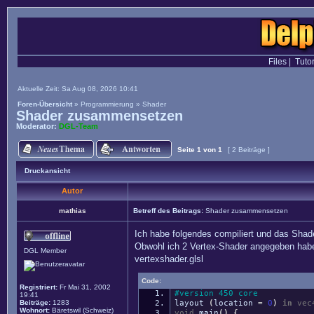
Files
|
Tutor
Aktuelle Zeit: Sa Aug 08, 2026 10:41
Foren-Übersicht
»
Programmierung
»
Shader
Shader zusammensetzen
Moderator:
DGL-Team
Seite
1
von
1
[ 2 Beiträge ]
Druckansicht
Autor
mathias
Betreff des Beitrags:
Shader zusammensetzen
Ich habe folgendes compiliert und das Shad
Obwohl ich 2 Vertex-Shader angegeben hab
DGL Member
vertexshader.glsl
Code:
Registriert:
Fr Mai 31, 2002
#version 450 core
19:41
Beiträge:
1283
layout
(
location
=
0
)
in
vec
Wohnort:
Bäretswil (Schweiz)
void
main
(
)
{