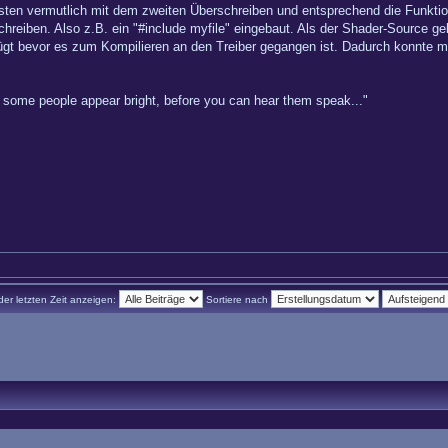
rsten vermutlich mit dem zweiten Überschreiben und entsprechend die Funkti
schreiben. Also z.B. ein "#include myfile" eingebaut. Als der Shader-Source g
fügt bevor es zum Kompilieren an den Treiber gegangen ist. Dadurch konnt
hy some people appear bright, before you can hear them speak..."
der letzten Zeit anzeigen:
Sortiere nach