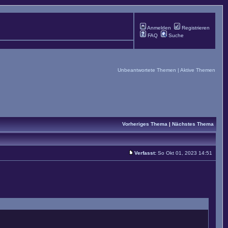
Anmelden
Registrieren
FAQ
Suche
Unbeantwortete Themen
|
Aktive Themen
Vorheriges Thema
|
Nächstes Thema
Verfasst:
So Okt 01, 2023 14:51