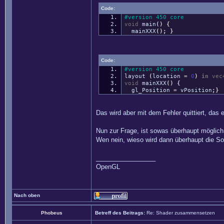
Code:
#version 450 core
void
main
(
)
{
mainXXX
(
)
;
}
Code:
#version 450 core
layout
(
location
=
0
)
in
vec
void
mainXXX
(
)
{
gl_Position
=
vPosition
;
}
Das wird aber mit dem Fehler quittiert, das 
Nun zur Frage, ist sowas überhaupt möglich
Wen nein, wieso wird dann überhaupt die So
_________________
OpenGL
Nach oben
Phobeus
Betreff des Beitrags:
Re: Shader zusammensetzen