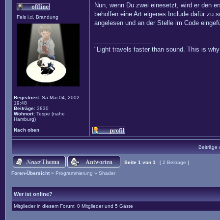
Nun, wenn Du zwei einesetzt, wird er den e
beholfen eine Art eigenes Include dafür zu 
Fels i.d. Brandung
angelesen und an der Stelle im Code einge
_________________
"Light travels faster than sound. This is w
Registriert:
Sa Mai 04, 2002
19:48
Beiträge:
3830
Wohnort:
Tespe (nahe
Hamburg)
Nach oben
Beiträge 
Seite
1
von
1
[ 2 Beiträge ]
Foren-Übersicht
»
Programmierung
»
Shader
Wer ist online?
Mitglieder in diesem Forum: 0 Mitglieder und 5 Gäste