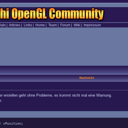
ials
|
Articles
|
Links
|
Home
|
Team
|
Forum
|
Wiki
|
Impressum
Nachricht
er erstellen geht ohne Probleme, es kommt nicht mal eine Warnung.
e.
4
vPosition
;