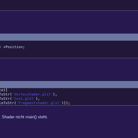
4
vPosition
;
te
(
[
ToStr
(
'Vertexshader.glsl'
)
,
ToStr
(
'test.glsl'
)
,
eToStr
(
'Fragmentshader.glsl'
)
]
)
;
. Shader nicht main() steht.