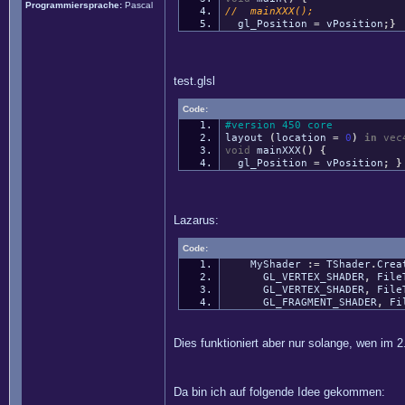
Programmiersprache:
Pascal
// mainXXX();
gl_Position
=
vPosition
;
}
test.glsl
Code:
#version 450 core
layout
(
location
=
0
)
in
vec
void
mainXXX
(
)
{
gl_Position
=
vPosition
;
}
Lazarus:
Code:
MyShader
:
=
TShader
.
Crea
GL_VERTEX_SHADER
,
File
GL_VERTEX_SHADER
,
File
GL_FRAGMENT_SHADER
,
Fil
Dies funktioniert aber nur solange, wen im 2
Da bin ich auf folgende Idee gekommen: