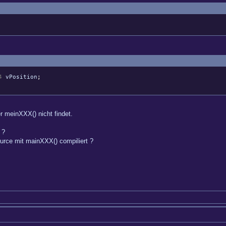
4
vPosition
;
er meinXXX() nicht findet.
 ?
urce mit mainXXX() compiliert ?