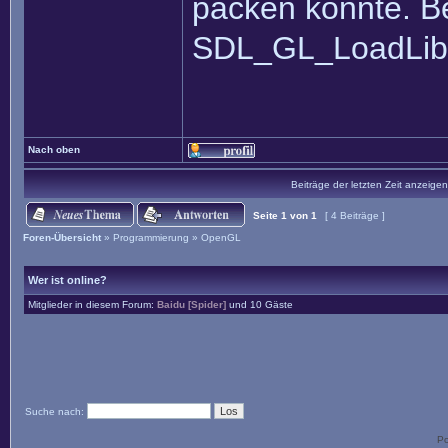
packen könnte. B
SDL_GL_LoadLib
Nach oben
Beiträge der letzten Zeit anzeigen
Seite
1
von
1
[ 4 Beiträge ]
Foren-Übersicht
»
Programmierung
»
OpenGL
Wer ist online?
Mitglieder in diesem Forum:
Baidu [Spider]
und 10 Gäste
Suche nach:
P