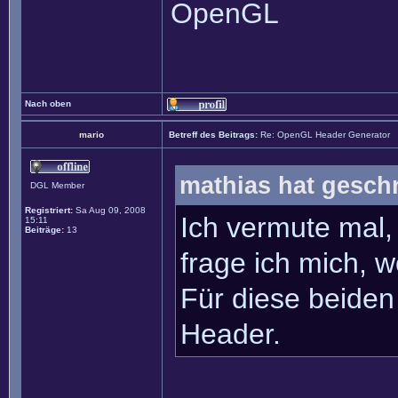
OpenGL
Nach oben
mario
Betreff des Beitrags:
Re: OpenGL Header Generator
mathias hat gesch
DGL Member
Registriert:
Sa Aug 09, 2008
Ich vermute mal,
15:11
Beiträge:
13
frage ich mich, 
Für diese beiden
Header.