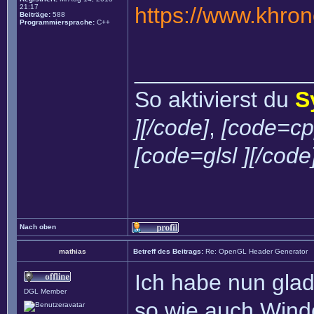
21:17
https://www.khro
Beiträge:
588
Programmiersprache:
C++
______________
So aktivierst du
S
][/code]
,
[code=cp
[code=glsl ][/code
Nach oben
mathias
Betreff des Beitrags:
Re: OpenGL Header Generator
Ich habe nun glad
DGL Member
so wie auch Wind