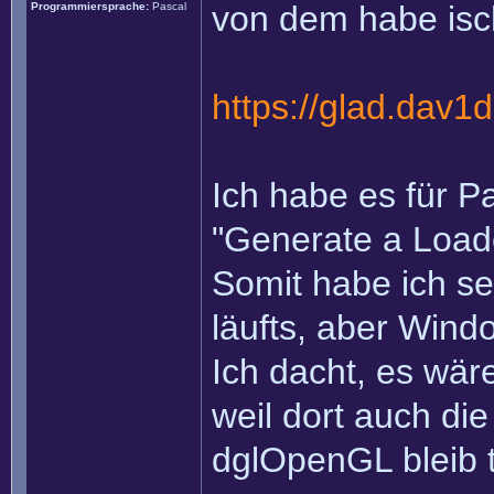
von dem habe isc
Programmiersprache:
Pascal
https://glad.dav1d
Ich habe es für Pa
"Generate a Loade
Somit habe ich sel
läufts, aber Windo
Ich dacht, es wär
weil dort auch di
dglOpenGL bleib t