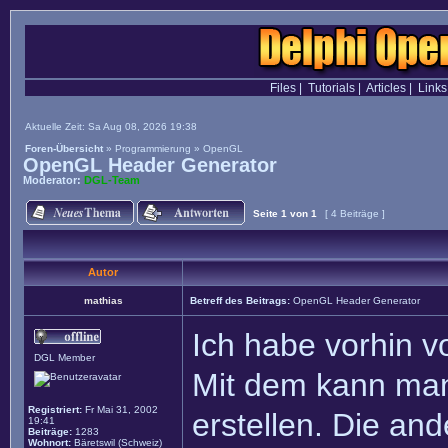
Files
|
Tutorials
|
Articles
|
Links
Aktuelle Zeit: Sa Aug 08, 2026 19:38
Foren-Übersicht
»
Programmierung
»
OpenGL
OpenGL Header Generator
Moderator:
DGL-Team
Seite
1
von
1
[ 4 Beiträge ]
Autor
mathias
Betreff des Beitrags:
OpenGL Header Generator
Ich habe vorhin 
DGL Member
Mit dem kann man
Registriert:
Fr Mai 31, 2002
erstellen. Die an
19:41
Beiträge:
1283
Wohnort:
Bäretswil (Schweiz)