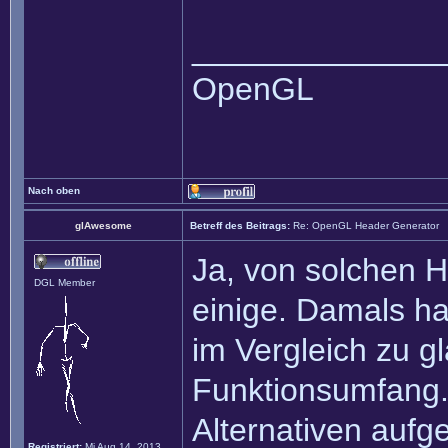
______________
OpenGL
Nach oben
glAwesome
Betreff des Beitrags:
Re: OpenGL Header Generator
Ja, von solchen 
DGL Member
einige. Damals h
im Vergleich zu g
Funktionsumfang.
Alternativen aufgel
Registriert:
Mi Aug 14, 2013