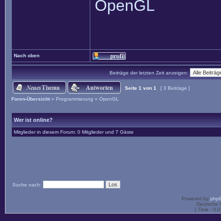
OpenGL
Nach oben
Beiträge der letzten Zeit anzeigen:
Seite
1
von
1
[ 3 Beiträge ]
Foren-Übersicht
»
Programmierung
»
OpenGL
Wer ist online?
Mitglieder in diesem Forum: 0 Mitglieder und 7 Gäste
Suche nach:
Powered by
php
Deutsche 
[ Time : 0.