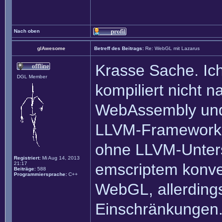
Nach oben
glAwesome
Betreff des Beitrags:
Re: WebGL mit Lazarus
Krasse Sache. Ic
DGL Member
kompiliert nicht 
WebAssembly und 
LLVM-Framework. 
ohne LLVM-Unter
Registriert:
Mi Aug 14, 2013
21:17
emscriptem konve
Beiträge:
588
Programmiersprache:
C++
WebGL, allerdings
Einschränkungen