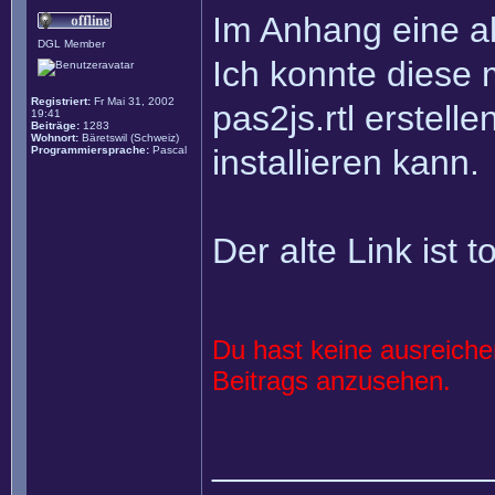
Im Anhang eine ak
DGL Member
Ich konnte diese 
Registriert:
Fr Mai 31, 2002
pas2js.rtl erstel
19:41
Beiträge:
1283
Wohnort:
Bäretswil (Schweiz)
installieren kann.
Programmiersprache:
Pascal
Der alte Link ist to
Du hast keine ausreich
Beitrags anzusehen.
______________