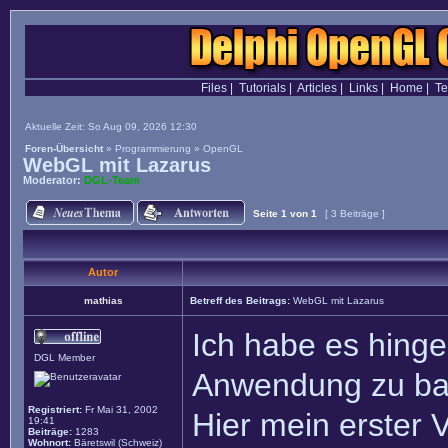
Files
|
Tutorials
|
Articles
|
Links
|
Home
|
T
Aktuelle Zeit: So Aug 09, 2026 12:30
Foren-Übersicht
»
Programmierung
»
OpenGL
WebGL mit Lazarus
Moderator:
DGL-Team
Seite
1
von
1
[ 3 Beiträge ]
Autor
mathias
Betreff des Beitrags:
WebGL mit Lazarus
Ich habe es hinge
DGL Member
Anwendung zu ba
Registriert:
Fr Mai 31, 2002
Hier mein erster 
19:41
Beiträge:
1283
Wohnort:
Bäretswil (Schweiz)