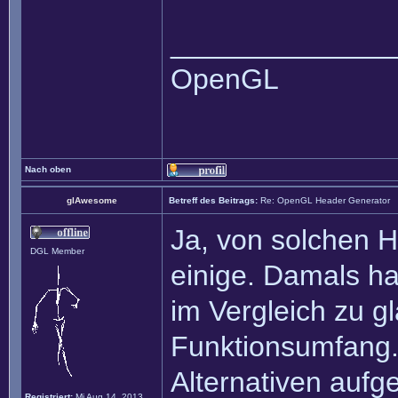
______________
OpenGL
Nach oben
glAwesome
Betreff des Beitrags:
Re: OpenGL Header Generator
Ja, von solchen 
DGL Member
einige. Damals h
im Vergleich zu g
Funktionsumfang.
Alternativen aufgel
Registriert:
Mi Aug 14, 2013