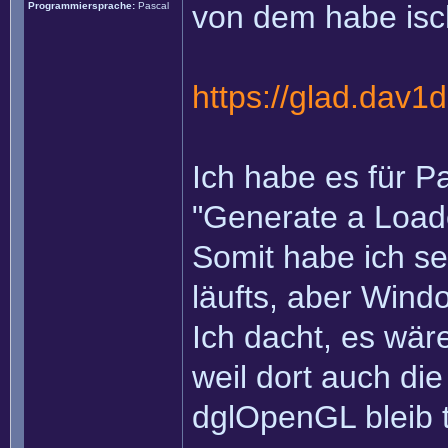
von dem habe isc
Programmiersprache:
Pascal
https://glad.dav1d
Ich habe es für Pa
"Generate a Loade
Somit habe ich sel
läufts, aber Windo
Ich dacht, es wär
weil dort auch di
dglOpenGL bleib t