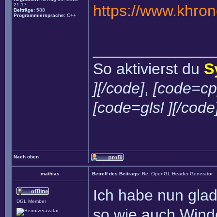
21:17
https://www.khro
Beiträge:
588
Programmiersprache:
C++
______________
So aktivierst du
S
][/code]
,
[code=cp
[code=glsl ][/code
Nach oben
mathias
Betreff des Beitrags:
Re: OpenGL Header Generator
Ich habe nun glad
DGL Member
so wie auch Wind