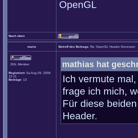
OpenGL
Nach oben
mario
Betreff des Beitrags:
Re: OpenGL Header Generator
mathias hat gesch
DGL Member
Registriert:
Sa Aug 09, 2008
Ich vermute mal,
15:11
Beiträge:
13
frage ich mich, 
Für diese beiden
Header.