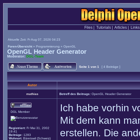
Files
|
Tutorials
|
Articles
|
Links
Aktuelle Zeit: Fr Aug 07, 2026 04:23
Foren-Übersicht
»
Programmierung
»
OpenGL
OpenGL Header Generator
Moderator:
DGL-Team
Seite
1
von
1
[ 4 Beiträge ]
Autor
mathias
Betreff des Beitrags:
OpenGL Header Generator
Ich habe vorhin 
DGL Member
Mit dem kann man
Registriert:
Fr Mai 31, 2002
erstellen. Die an
19:41
Beiträge:
1283
Wohnort:
Bäretswil (Schweiz)