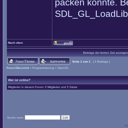
packen könnte. B
SDL_GL_LoadLib
Nach oben
Beiträge der letzten Zeit anzeigen
Seite
1
von
1
[ 4 Beiträge ]
Foren-Übersicht
»
Programmierung
»
OpenGL
Wer ist online?
Mitglieder in diesem Forum: 0 Mitglieder und 5 Gäste
Suche nach:
P