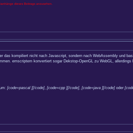
eianhänge dieses Beitrags anzusehen.
ber das kompiliert nicht nach Javascript, sondern nach WebAssembly und bas
men. emscriptem konvertiert sogar Dekstop-OpenGL zu WebGL, allerdings le
rum:
[code=pascal ][/code]
,
[code=cpp ][/code]
,
[code=java ][/code]
oder
[cod