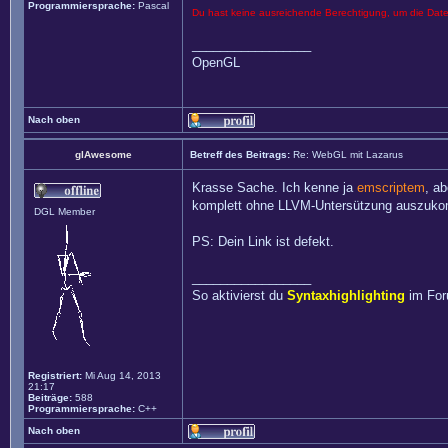
Programmiersprache:
Pascal
Du hast keine ausreichende Berechtigung, um die Dat
_________________
OpenGL
Nach oben
glAwesome
Betreff des Beitrags:
Re: WebGL mit Lazarus
Krasse Sache. Ich kenne ja
emscriptem
, a
komplett ohne LLVM-Untersützung auszukom
DGL Member
PS: Dein Link ist defekt.
_________________
So aktivierst du
Syntaxhighlighting
im Fo
Registriert:
Mi Aug 14, 2013
21:17
Beiträge:
588
Programmiersprache:
C++
Nach oben