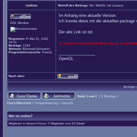
mathias
Betreff des Beitrags:
Re: WebGL mit Lazarus
Im Anhang eine aktuelle Version.
Ich konnte diese mit der aktuellen package v
DGL Member
Der alte Link ist tot.
Registriert:
Fr Mai 31, 2002
19:41
Du hast keine ausreichende Berechtigung, um die Dat
Beiträge:
1283
Wohnort:
Bäretswil (Schweiz)
Programmiersprache:
Pascal
_________________
OpenGL
Nach oben
Beiträge 
Seite
1
von
1
[ 3 Beiträge ]
Foren-Übersicht
»
Programmierung
»
OpenGL
Wer ist online?
Mitglieder in diesem Forum: 0 Mitglieder und 20 Gäste