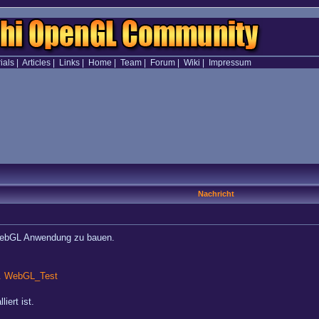
ials
|
Articles
|
Links
|
Home
|
Team
|
Forum
|
Wiki
|
Impressum
Nachricht
 WebGL Anwendung zu bauen.
.. WebGL_Test
iert ist.