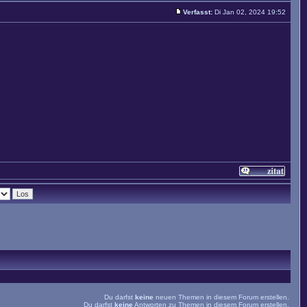
Verfasst:
Di Jan 02, 2024 19:52
Du darfst
keine
neuen Themen in diesem Forum erstellen.
Du darfst
keine
Antworten zu Themen in diesem Forum erstellen.