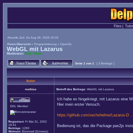
Files
|
Tutor
Aktuelle Zeit: Do Aug 06, 2026 20:05
Foren-Übersicht
»
Programmierung
»
OpenGL
WebGL mit Lazarus
Moderator:
DGL-Team
Seite
1
von
1
[ 3 Beiträge ]
Autor
mathias
Betreff des Beitrags:
WebGL mit Lazarus
Ich habe es hingekriegt, mit Lazarus eine
Hier mein erster Versuch.
DGL Member
https://github.com/sechshelme/Lazarus-D .
Registriert:
Fr Mai 31, 2002
19:41
Bedienung ist, das die Package pas2js install
Beiträge:
1283
Wohnort:
Bäretswil (Schweiz)