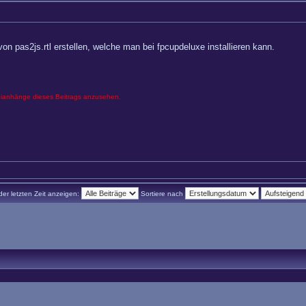
on pas2js.rtl erstellen, welche man bei fpcupdeluxe installieren kann.
eianhänge dieses Beitrags anzusehen.
der letzten Zeit anzeigen:
Sortiere nach