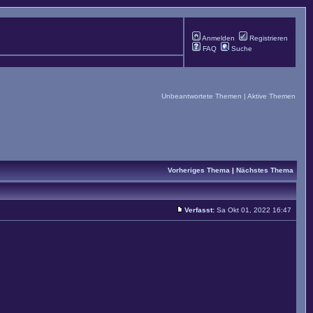
Anmelden
Registrieren
FAQ
Suche
Unbeantwortete Themen
|
Aktive Themen
Vorheriges Thema
|
Nächstes Thema
Verfasst:
Sa Okt 01, 2022 16:47