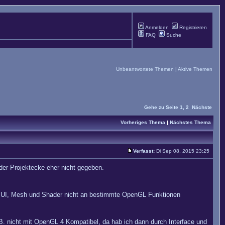
Anmelden
Registrieren
FAQ
Suche
Unbeantwortete Themen
|
Aktive Themen
Gehe zu Seite
1
,
2
Nächste
Vorheriges Thema
|
Nächstes Thema
Verfasst:
Di Sep 08, 2015 23:25
 der Projektecke eher nicht gegeben.
 UI, Mesh und Shader nicht an bestimmte OpenGL Funktionen
.B. nicht mit OpenGL 4 Kompatibel, da hab ich dann durch Interface und