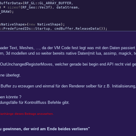
BufferData
>
(
RF_GL
::
GL_ARRAY_BUFFER
,
)
*
sizeof
(
RF_Geo
::
Vec3f
)
, dataStream,
_DRAW
)
;
<
NativeShape
>
(
new
NativeShape
)
;
::
PredefinedIDs
::
Startup
, cmdBuffer.
ReleaseData
(
)
)
;
der Text, Meshes, ..., da der VM Code fest legt was mit den Daten passiert
n, 3d modellen und so weiter bereits native Daten(mit lua, assimp, magick, t
peOutUnchangedRegisterMoves, welcher gerade bei begin end API recht viel ge
ne überlegt.
uffer zu erzeugen und einmal für den Renderer selber für z.B. Initialisierung
en könnte ?
ungsfälle für Kontrollfluss Befehle gibt.
eianhänge dieses Beitrags anzusehen.
zu gewinnen, der wird am Ende beides verlieren"