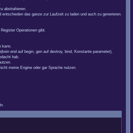
.
u abstrahieren.
d entschieden das ganze zur Laufzeit zu laden und auch zu generieren.
egister Operationen gibt.
n kann.
kein end auf begin, gen auf destroy, bind, Konstante parameter),
edacht hab.
nutzen.
nicht meine Engine oder gar Sprache nutzen.
ln.