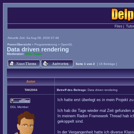
Files
|
Tutor
Aktuelle Zeit: Sa Aug 08, 2026 07:48
Foren-Übersicht
»
Programmierung
»
OpenGL
Data driven rendering
Moderator:
DGL-Team
Seite
1
von
2
[ 16 Beiträge ]
Autor
TAK2004
Betreff des Beitrags:
Data driven rendering
Ich hatte erst überlegt es in mein Projekt z
DGL Member
Ich hab die Tage wieder mal Zeit gefunden
In meinem Radon Framework Thread hab ich
gekoppelt sind.
In der Vergangenheit hatte ich diverse Kla