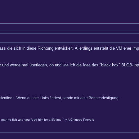
ass die sich in diese Richtung entwickelt. Allerdings entsteht die VM eher i
t und werde mal überlegen, ob und wie ich die Idee des "black box" BLOB-Inp
ification – Wenn du tote Links findest, sende mir eine Benachrichtigung.
 man to fish and you feed him for a lifetime. “ ~ A Chinese Proverb