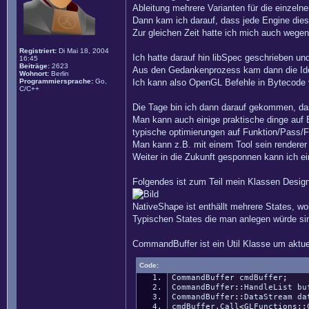
Ableitung mehrere Varianten für die einze
Dann kam ich darauf, dass jede Engine die
Zur gleichen Zeit hatte ich mich auch wege
Registriert:
Di Mai 18, 2004
Ich hatte darauf hin libSpec geschrieben u
16:45
Beiträge:
2623
Aus den Gedankenprozess kam dann die Ide
Wohnort:
Berlin
Programmiersprache:
Go,
Ich kann also OpenGL Befehle in Bytecode v
C/C++
Die Tage bin ich dann darauf gekommen, dass
Man kann auch einige praktische dinge auf 
typische optimierungen auf Funktion/Pass/F
Man kann z.B. mit einem Tool sein renderer
Weiter in die Zukunft gesponnen kann ich e
Folgendes ist zum Teil mein Klassen Desig
NativeShape ist enthällt mehrere States, 
Typischen States die man anlegen würde sin
CommandBuffer ist ein Util Klasse um aktue
Code:
CommandBuffer cmdBuffer
;
CommandBuffer
::
HandleList
bu
CommandBuffer
::
DataStream
da
cmdBuffer.
Call
<
GLFunctions
::