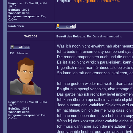
Projekte:
https://github.com/tak2004
Registriert:
Di Mai 18, 2004
16:45
Beiträge:
2623
Wohnort:
Berlin
Programmiersprache:
Go,
C/C++
Nach oben
TAK2004
Betreff des Beitrags:
Re: Data driven rendering
Was ich noch nicht erwähnt hab aber nenutz
Ich arbeite mit einem entity component syst
DGL Member
Die render komponenten auch und die erzeug
Es ist also nicht wirklich parallelisiert, kan
Eigentlich muss man für diese alle objekte 
So kann ich mit der kernanzahl skalieren, 
Ich hab gestern wieder mal weiter dran arbe
Es gibt nun opengl variablen, also storage fü
Das ganze hab ich recht low level implement
Ich kann über ein api call ein variable objek
Registriert:
Di Mai 18, 2004
Jede nutzung des variablen Objektes wird e
16:45
Beiträge:
2623
Im nachhinau bin ich der meinung dass ich li
Wohnort:
Berlin
Programmiersprache:
Go,
Ich hab nun neben den move befehl ein copy
C/C++
Wenn icj das konzept einer variable einbau
Ich muss dann aber auch die metadaten für 
Jede variable besteht aus type, anzahl, by