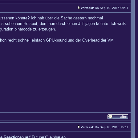
Verfasst:
Do Sep 10, 2015 09:11
ssehen könnte? Ich hab über die Sache gestern nochmal
aus schon ein Hotspot, den man durch einen JIT jagen könnte. Ich weiß
iguration binärcode zu erzeugen.
hon recht schnell einfach GPU-bound und der Overhead der VM
Verfasst:
Do Sep 10, 2015 15:11
ie Reaktionen auf Future(X) einbauen