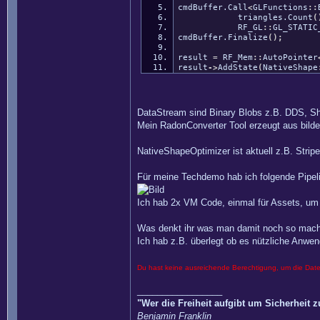
cmdBuffer.
Call
<
GLFunctions
::
triangles.
Count
(
RF_GL
::
GL_STATIC
cmdBuffer.
Finalize
(
)
;
result
=
RF_Mem
::
AutoPointer
result
-
>
AddState
(
NativeShape
DataStream sind Binary Blobs z.B. DDS, Sha
Mein RadonConverter Tool erzeugt aus bilder
NativeShapeOptimizer ist aktuell z.B. Stri
Für meine Techdemo hab ich folgende Pipeli
Ich hab 2x VM Code, einmal für Assets, um B
Was denkt ihr was man damit noch so mach
Ich hab z.B. überlegt ob es nützliche Anwend
Du hast keine ausreichende Berechtigung, um die Dat
_________________
"Wer die Freiheit aufgibt um Sicherheit 
Benjamin Franklin