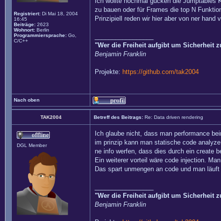
Ich wollte nochmal gucken die Jumptables K
zu bauen oder für Frames die top N Funktio
Registriert:
Di Mai 18, 2004
Prinzipiell reden wir hier aber von ner han
16:45
Beiträge:
2623
Wohnort:
Berlin
Programmiersprache:
Go,
_________________
C/C++
"Wer die Freiheit aufgibt um Sicherheit 
Benjamin Franklin
Projekte:
https://github.com/tak2004
Nach oben
TAK2004
Betreff des Beitrags:
Re: Data driven rendering
Ich glaube nicht, dass man performance beim
im prinzip kann man statische code analyze 
DGL Member
ne info werfen, dass dies durch ein create b
Ein weiterer vorteil wäre code injection. Man
Das spart unmengen an code und man läuft 
_________________
"Wer die Freiheit aufgibt um Sicherheit 
Benjamin Franklin