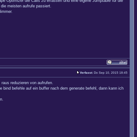
e Optimizer die Calls zu erfassen und eine eigene Jumptable für die
ie meisten aufrufe passiert.
limmer.
Verfasst:
Do Sep 10, 2015 18:45
 raus reduzieren von aufrufen.
de bind befehle auf ein buffer nach dem generate befehl, dann kann ich
n.