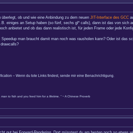
du überlegt, ob und wie eine Anbindung zu dem neuen
JIT-Interface des GCC
au
. einiges an Setup haben (so fünf, sechs gl* calls), dann ist das von sich 
 noch anbietet und ob das dann realistisch ist, für jeden Frame oder jede Konf
l Speedup man braucht damit man noch was rausholen kann? Oder ist das sc
 drawcalls?
ification – Wenn du tote Links findest, sende mir eine Benachrichtigung.
 man to fish and you feed him for a lifetime. “ ~ A Chinese Proverb
 nicht gut bei Forward-Rendering. Dort müsstest du am besten noch so etwas w