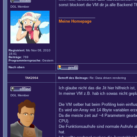
sonst blockiert die VM dir ja alle Backend T
DGL Member
_________________
Meine Homepage
Registriert:
Mo Nov 08, 2010
18:41
Beiträge:
769
Programmiersprache:
Gestern
Nach oben
TAK2004
Betreff des Beitrags:
Re: Data driven rendering
Ich glaube nicht das die Jit hier hilfreich i
In meiner VM z.B. hab ich sowas nicht geplan
DGL Member
Die VM selber hat beim Profiling kein einf
Es wird ein Array mit 14 8byte variablen er
Da die meiste zeit auf ~4 Parametern gearbe
CPU).
Die Funktionsaufrufe sind normale Aufrufe a
hat.