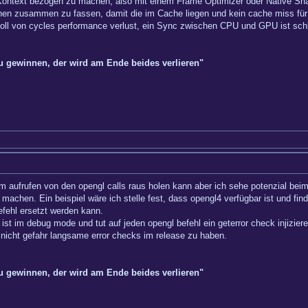
ontext bezogen zu machen, also mit einem Frame Optimizer oder Native Shap
nen zusammen zu fassen, damit die im Cache liegen und kein cache miss für d
d voll von cycles performance verlust, ein Sync zwischen CPU und GPU ist sch
zu gewinnen, der wird am Ende beides verlieren"
 aufrufen von den opengl calls raus holen kann aber ich sehe potenzial beim
machen. Ein beispiel wäre ich stelle fest, dass opengl4 verfügbar ist und fin
efehl ersetzt werden kann.
 ist im debug mode und tut auf jeden opengl befehl ein geterror check injiziere
nicht gefahr langsame error checks im release zu haben.
zu gewinnen, der wird am Ende beides verlieren"