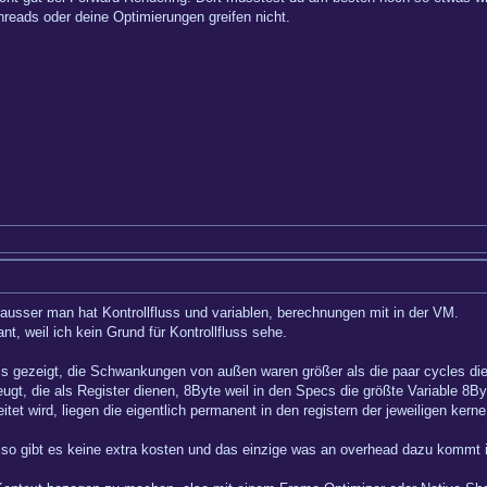
hreads oder deine Optimierungen greifen nicht.
st, ausser man hat Kontrollfluss und variablen, berechnungen mit in der VM.
t, weil ich kein Grund für Kontrollfluss sehe.
luss gezeigt, die Schwankungen von außen waren größer als die paar cycles 
zeugt, die als Register dienen, 8Byte weil in den Specs die größte Variable 8
itet wird, liegen die eigentlich permanent in den registern der jeweiligen ke
lso gibt es keine extra kosten und das einzige was an overhead dazu kommt i