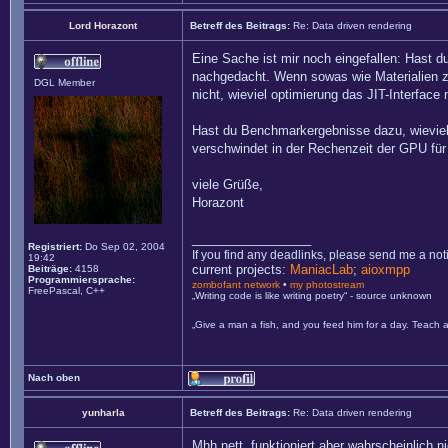
Lord Horazont
Betreff des Beitrags:
Re: Data driven rendering
Eine Sache ist mir noch eingefallen: Hast 
nachgedacht. Wenn sowas wie Materialien z.B
DGL Member
nicht, wieviel optimierung das JIT-Interface
Hast du Benchmarkergebnisse dazu, wievie
verschwindet in der Rechenzeit der GPU für
viele Grüße,
Horazont
_________________
Registriert:
Do Sep 02, 2004
If you find any deadlinks, please send me a not
19:42
current projects:
ManiacLab
;
aioxmpp
Beiträge:
4158
Programmiersprache:
zombofant network
•
my photostream
FreePascal, C++
„Writing code is like writing poetry“ - source unknown
„Give a man a fish, and you feed him for a day. Teach a
Nach oben
yunharla
Betreff des Beitrags:
Re: Data driven rendering
Mhh nett, funktioniert aber wahrscheinlich