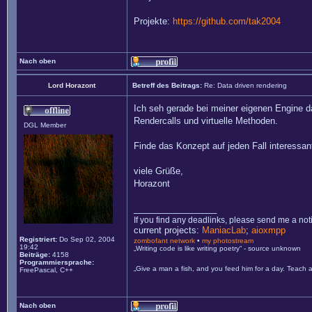
Projekte:
https://github.com/tak2004
Nach oben
Lord Horazont
Betreff des Beitrags:
Re: Data driven rendering
Ich seh gerade bei meiner eigenen Engine d
Rendercalls und virtuelle Methoden.
DGL Member
Finde das Konzept auf jeden Fall interessan
viele Grüße,
Horazont
_________________
If you find any deadlinks, please send me a not
current projects:
ManiacLab
;
aioxmpp
Registriert:
Do Sep 02, 2004
zombofant network
•
my photostream
19:42
„Writing code is like writing poetry“ - source unknown
Beiträge:
4158
Programmiersprache:
„Give a man a fish, and you feed him for a day. Teach a
FreePascal, C++
Nach oben