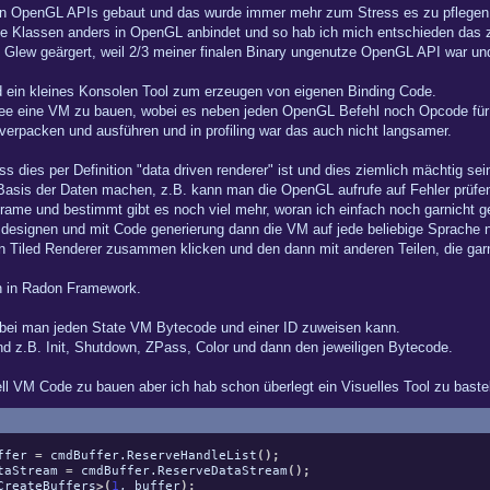
lnen OpenGL APIs gebaut und das wurde immer mehr zum Stress es zu pflegen
se Klassen anders in OpenGL anbindet und so hab ich mich entschieden das z
n Glew geärgert, weil 2/3 meiner finalen Binary ungenutze OpenGL API war un
nd ein kleines Konsolen Tool zum erzeugen von eigenen Binding Code.
e eine VM zu bauen, wobei es neben jeden OpenGL Befehl noch Opcode für R
erpacken und ausführen und in profiling war das auch nicht langsamer.
 dies per Definition "data driven renderer" ist und dies ziemlich mächtig sei
Basis der Daten machen, z.B. kann man die OpenGL aufrufe auf Fehler prüfen(
rame und bestimmt gibt es noch viel mehr, woran ich einfach noch garnicht g
 designen und mit Code generierung dann die VM auf jede beliebige Sprache 
in Tiled Renderer zusammen klicken und den dann mit anderen Teilen, die gar
n in Radon Framework.
wobei man jeden State VM Bytecode und einer ID zuweisen kann.
d z.B. Init, Shutdown, ZPass, Color und dann den jeweiligen Bytecode.
ll VM Code zu bauen aber ich hab schon überlegt ein Visuelles Tool zu baste
ffer
=
cmdBuffer.
ReserveHandleList
(
)
;
taStream
=
cmdBuffer.
ReserveDataStream
(
)
;
CreateBuffers
>
(
1
, buffer
)
;