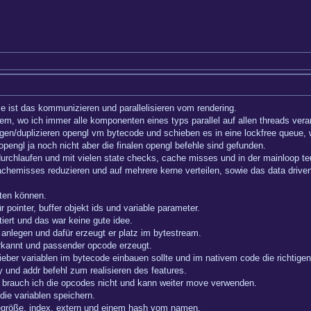
e ist das kommunizieren und parallelisieren vom rendering.
em, wo ich immer alle komponenten eines typs parallel auf allen threads verar
en/duplizieren opengl vm bytecode und schieben es in eine lockfree queue, w
n opengl ja noch nicht aber die finalen opengl befehle sind gefunden.
durchlaufen und mit vielen state checks, cache misses und in der mainloop t
cachemisses reduzieren und auf mehrere kerne verteilen, sowie das data driv
iten können.
r pointer, buffer objekt ids und variable parameter.
iert und das war keine gute idee.
t anlegen und dafür erzeugt er platz im bytestream.
rkannt und passender opcode erzeugt.
eber variablen im bytecode einbauen sollte und im nativem code die richtigen 
 und addr befehl zum realisieren des features.
e brauch ich die opcodes nicht und kann weiter move verwenden.
die variablen speichern.
tegröße, index, extern und einem hash vom namen.