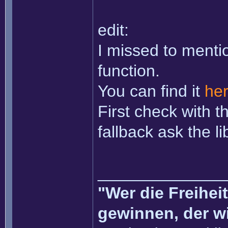
edit:
I missed to ment
function.
You can find it
he
First check with t
fallback ask the li
______________
"Wer die Freihei
gewinnen, der w