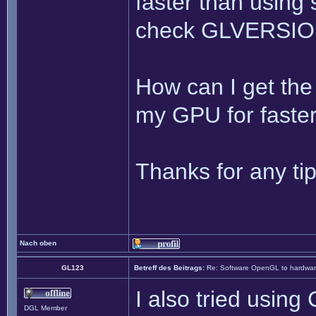
faster than using
check GLVERSION 
How can I get the
my GPU for faste
Thanks for any tip
Nach oben
GL123
Betreff des Beitrags:
Re: Software OpenGL to hardw
I also tried usin
DGL Member