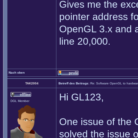
Gives me the exce
pointer address f
OpenGL 3.x and a
line 20,000.
Nach oben
TAK2004
Betreff des Beitrags:
Re: Software OpenGL to hardw
Hi GL123,
DGL Member
One issue of the O
solved the issue o