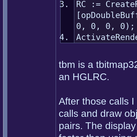
RC := Create
[opDoubleBuf
0, 0, 0, 0);
ActivateRend
tbm is a tbitmap
an HGLRC.
After those calls 
calls and draw ob
pairs. The display