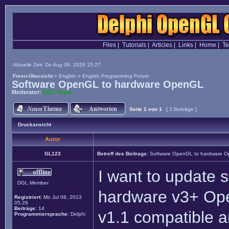
Files
|
Tutorials
|
Articles
|
Links
|
Home
|
T
Aktuelle Zeit: Do Aug 06, 2026 15:27
Foren-Übersicht
»
English
»
English Programming Forum
Software OpenGL to hardware OpenGL
Moderator:
DGL-Team
Seite
1
von
1
[ 3 Beiträge ]
Druckansicht
Autor
GL123
Betreff des Beitrags:
Software OpenGL to hardware 
I want to update
DGL Member
hardware v3+ Op
Registriert:
Mo Jul 08, 2013
05:28
Beiträge:
14
v1.1 compatible a
Programmiersprache:
Delphi