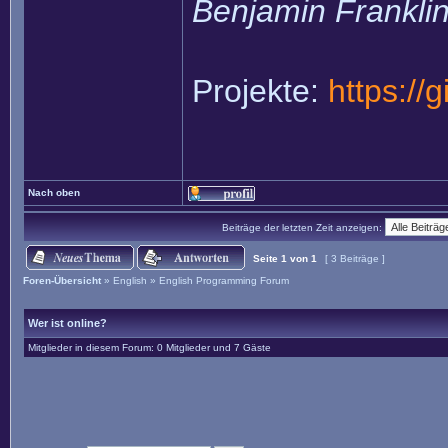
Benjamin Frankli
Projekte:
https://
Nach oben
Beiträge der letzten Zeit anzeigen:
Seite
1
von
1
[ 3 Beiträge ]
Foren-Übersicht
»
English
»
English Programming Forum
Wer ist online?
Mitglieder in diesem Forum: 0 Mitglieder und 7 Gäste