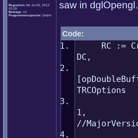
saw in dglOpengl.
Registriert:
Mo Jul 08, 2013
05:28
Beiträge:
14
Programmiersprache:
Delphi
Code:
RC := Crea
DC, 
[opDoubleBuf
TRCOptions
//MajorVersi