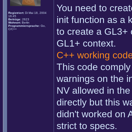
You need to creat
Registriert:
Di Mai 18, 2004
16:45
init function as a
Beiträge:
2623
Wohnort:
Berlin
Programmiersprache:
Go,
to create a GL3+ c
C/C++
GL1+ context.
C++ working cod
This code comply 
warnings on the in
NV allowed in the
directly but this 
didn't worked on 
strict to specs.