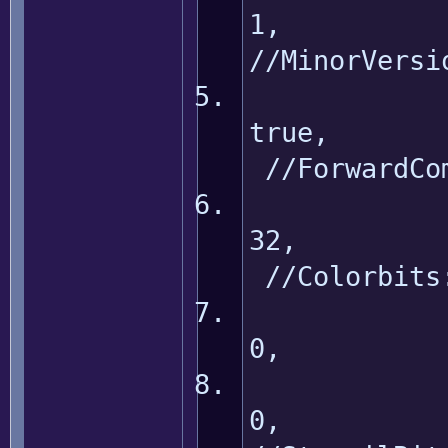
//MinorVersi
tr
//ForwardCom
3
//Colorbits
0, //