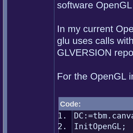
software OpenGL
In my current Ope
glu uses calls with
GLVERSION repor
For the OpenGL in
Code:
DC:=tbm.canv
InitOpenGL;