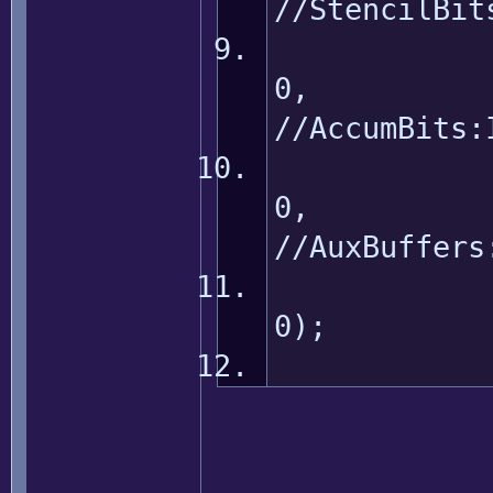
//StencilBit
//AccumBits:
//AuxBuffers
0); /