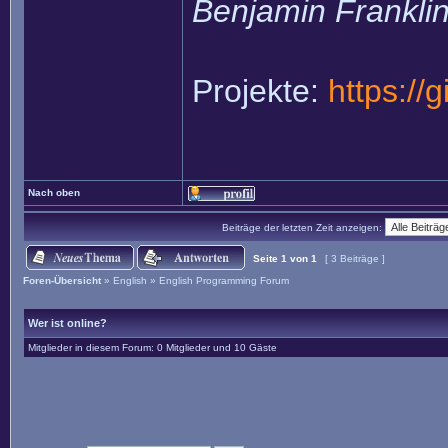
Benjamin Frankli
Projekte:
https://
Nach oben
Beiträge der letzten Zeit anzeigen:
Seite
1
von
1
[ 3 Beiträge ]
Foren-Übersicht
»
English
»
English Programming Forum
Wer ist online?
Mitglieder in diesem Forum: 0 Mitglieder und 10 Gäste