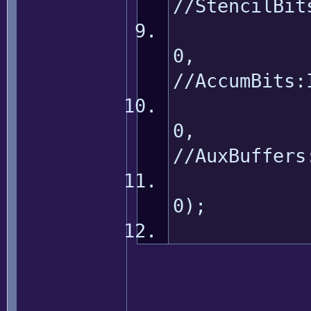
//StencilBit
//AccumBits:
//AuxBuffers
0); /