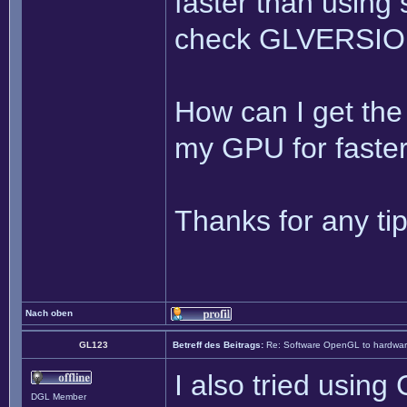
faster than using
check GLVERSION 
How can I get the
my GPU for faste
Thanks for any tip
Nach oben
GL123
Betreff des Beitrags:
Re: Software OpenGL to hardw
I also tried usin
DGL Member