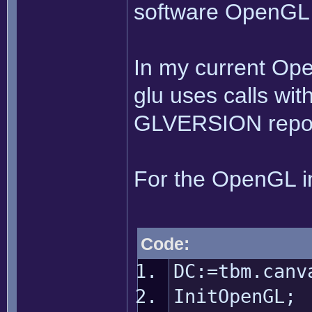
software OpenGL
In my current Ope
glu uses calls with
GLVERSION repor
For the OpenGL in
Code:
DC:=tbm.canv
InitOpenGL;