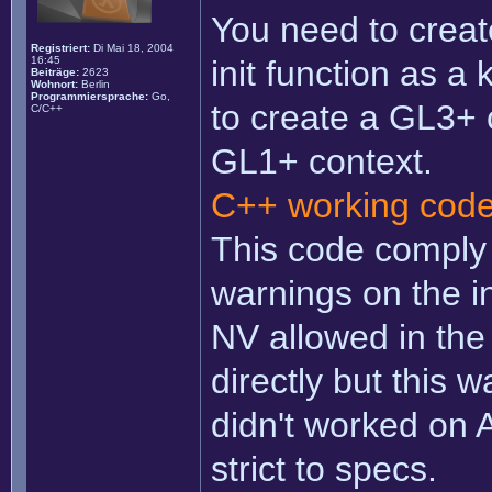
You need to creat
Registriert:
Di Mai 18, 2004
16:45
init function as a
Beiträge:
2623
Wohnort:
Berlin
Programmiersprache:
Go,
to create a GL3+ c
C/C++
GL1+ context.
C++ working cod
This code comply 
warnings on the in
NV allowed in the
directly but this 
didn't worked on 
strict to specs.