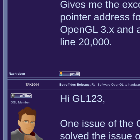
Gives me the exce
pointer address f
OpenGL 3.x and a
line 20,000.
Nach oben
TAK2004
Betreff des Beitrags:
Re: Software OpenGL to hardw
Hi GL123,
DGL Member
One issue of the O
solved the issue o