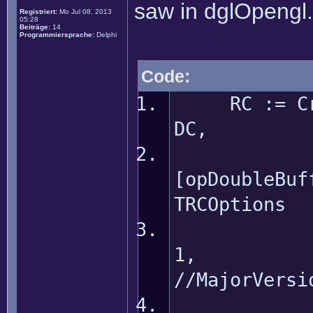
saw in dglOpengl.
Registriert:
Mo Jul 08, 2013
05:28
Beiträge:
14
Programmiersprache:
Delphi
Code:
RC := Crea
DC, 
[opDoubleBuf
TRCOptions
//MajorVersi