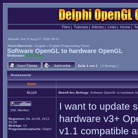
Files
|
Tutorials
|
Articles
|
Links
|
Home
|
T
Aktuelle Zeit: Fr Aug 07, 2026 08:51
Foren-Übersicht
»
English
»
English Programming Forum
Software OpenGL to hardware OpenGL
Moderator:
DGL-Team
Seite
1
von
1
[ 3 Beiträge ]
Druckansicht
Autor
GL123
Betreff des Beitrags:
Software OpenGL to hardware 
I want to update
DGL Member
hardware v3+ Op
Registriert:
Mo Jul 08, 2013
05:28
Beiträge:
14
v1.1 compatible a
Programmiersprache:
Delphi