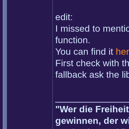
edit:
I missed to ment
function.
You can find it
he
First check with t
fallback ask the li
______________
"Wer die Freihei
gewinnen, der w