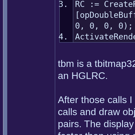
RC := Create
[opDoubleBuf
0, 0, 0, 0);
ActivateRend
tbm is a tbitmap
an HGLRC.
After those calls 
calls and draw ob
pairs. The display