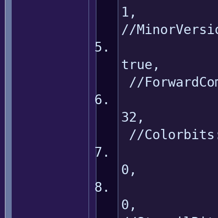
//MinorVersi
tr
//ForwardCom
3
//Colorbits
0, //