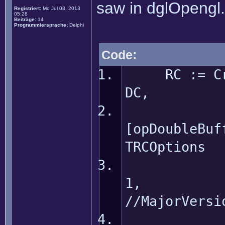
saw in dglOpengl.
Registriert:
Mo Jul 08, 2013
05:28
Beiträge:
14
Programmiersprache:
Delphi
Code:
RC := Crea
DC, 
[opDoubleBuf
TRCOptions
//MajorVersi