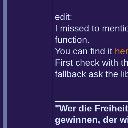
edit:
I missed to ment
function.
You can find it
he
First check with t
fallback ask the li
______________
"Wer die Freihei
gewinnen, der w