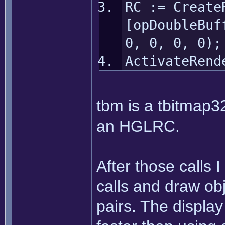
RC := Create
[opDoubleBuf
0, 0, 0, 0);
ActivateRend
tbm is a tbitmap
an HGLRC.
After those calls 
calls and draw ob
pairs. The display