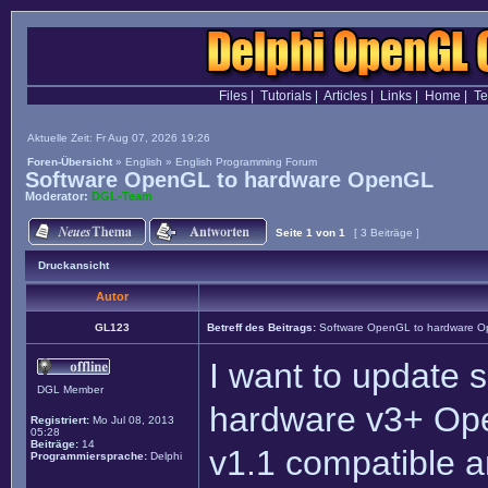
Files
|
Tutorials
|
Articles
|
Links
|
Home
|
T
Aktuelle Zeit: Fr Aug 07, 2026 19:26
Foren-Übersicht
»
English
»
English Programming Forum
Software OpenGL to hardware OpenGL
Moderator:
DGL-Team
Seite
1
von
1
[ 3 Beiträge ]
Druckansicht
Autor
GL123
Betreff des Beitrags:
Software OpenGL to hardware 
I want to update
DGL Member
hardware v3+ Op
Registriert:
Mo Jul 08, 2013
05:28
Beiträge:
14
v1.1 compatible a
Programmiersprache:
Delphi