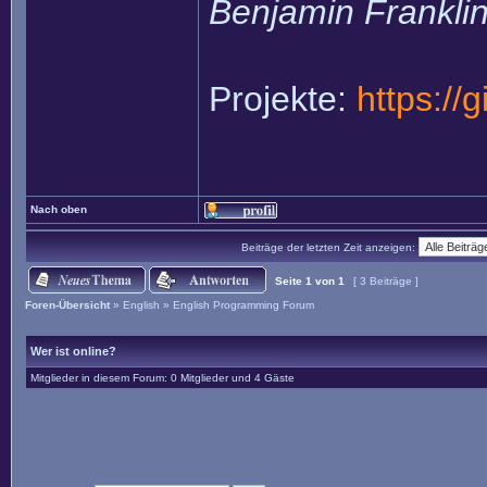
Benjamin Frankli
Projekte:
https://
Nach oben
Beiträge der letzten Zeit anzeigen:
Seite
1
von
1
[ 3 Beiträge ]
Foren-Übersicht
»
English
»
English Programming Forum
Wer ist online?
Mitglieder in diesem Forum: 0 Mitglieder und 4 Gäste