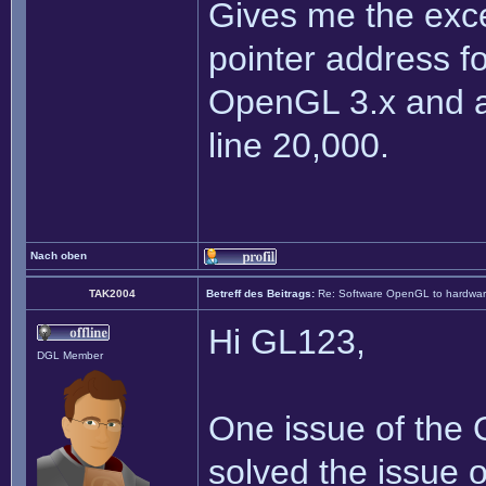
Gives me the exce
pointer address f
OpenGL 3.x and a
line 20,000.
Nach oben
TAK2004
Betreff des Beitrags:
Re: Software OpenGL to hardw
Hi GL123,
DGL Member
One issue of the O
solved the issue o