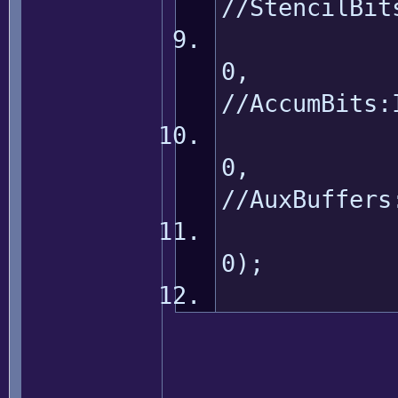
//StencilBit
//AccumBits:
//AuxBuffers
0); /