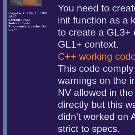
You need to creat
Registriert:
Di Mai 18, 2004
16:45
init function as a
Beiträge:
2623
Wohnort:
Berlin
Programmiersprache:
Go,
to create a GL3+ c
C/C++
GL1+ context.
C++ working cod
This code comply 
warnings on the in
NV allowed in the
directly but this 
didn't worked on 
strict to specs.