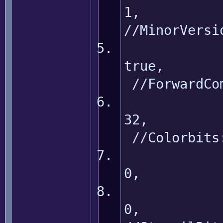
//MinorVersi
tr
//ForwardCom
3
//Colorbits
0, //