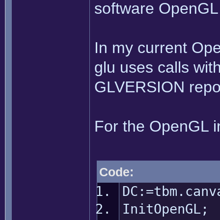
software OpenGL
In my current Ope
glu uses calls with
GLVERSION repor
For the OpenGL in
Code:
DC:=tbm.canv
InitOpenGL;