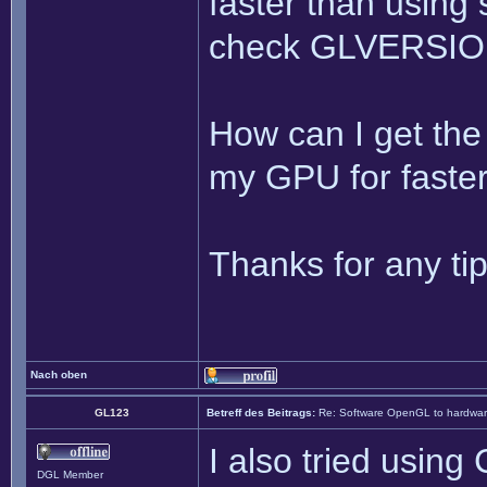
faster than using
check GLVERSION 
How can I get the
my GPU for faste
Thanks for any tip
Nach oben
GL123
Betreff des Beitrags:
Re: Software OpenGL to hardw
I also tried usin
DGL Member