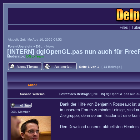
Files
|
Tutor
Aktuelle Zeit: Mo Aug 10, 2026 04:53
Foren-Übersicht
»
DGL
»
News
[INTERN] dglOpenGL.pas nun auch für Free
Moderator:
DGL-Team
Seite
1
von
1
[ 14 Beiträge ]
Autor
Sascha Willems
Betreff des Beitrags:
[INTERN] dglOpenGL.pas nun auc
Dank der Hilfe von Benjamin Rosseaux ist 
in unserem Forum zumindest einige, sind n
DGL Member
Zielgruppe, denn so ein Header ist eine ko
Den Download unseres aktuellsten Headers f
_________________