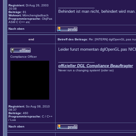
Registriert:
Di Aug 26, 2003
_________________
20:08
Behindert ist man nicht, behindert wird man.
Beiträge:
81
Wohnort:
Mönchengladbach
Programmiersprache:
ObjPas
ASM C C++ etc
Nach oben
end
Betreff des Beitrags:
Re: [INTERN] dglOpenGL.pas nun
Leider funzt momentan dglOpenGL.pas NICHT 
Compliance Officer
_________________
offizieller DGL Compliance Beauftragter
Never run a changing system! (oder so)
Registriert:
So Aug 08, 2010
08:37
Beiträge:
460
Programmiersprache:
C / C++
/ Lua
Nach oben