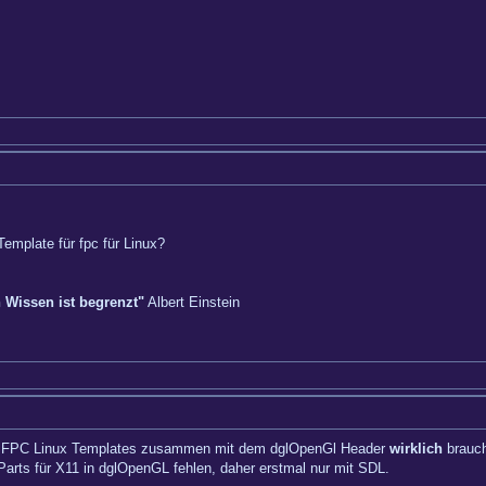
Template für fpc für Linux?
n Wissen ist begrenzt"
Albert Einstein
GL FPC Linux Templates zusammen mit dem dglOpenGl Header
wirklich
brauch
Parts für X11 in dglOpenGL fehlen, daher erstmal nur mit SDL.