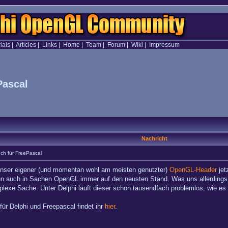
ials
|
Articles
|
Links
|
Home
|
Team
|
Forum
|
Wiki
|
Impressum
Pascal
Nachricht
h für FreePascal
unser eigener (und momentan wohl am meisten genutzter)
OpenGL-Header
jet
un auch in Sachen OpenGL immer auf den neusten Stand. Was uns allerdings 
mplexe Sache. Unter Delphi läuft dieser schon tausendfach problemlos, wie e
ür Delphi und Freepascal findet ihr
hier
.