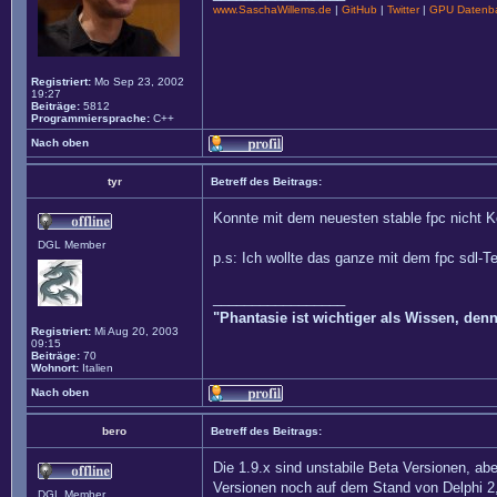
www.SaschaWillems.de
|
GitHub
|
Twitter
|
GPU Datenba
Registriert:
Mo Sep 23, 2002
19:27
Beiträge:
5812
Programmiersprache:
C++
Nach oben
tyr
Betreff des Beitrags:
Konnte mit dem neuesten stable fpc nicht Ko
DGL Member
p.s: Ich wollte das ganze mit dem fpc sdl-Te
_________________
"Phantasie ist wichtiger als Wissen, den
Registriert:
Mi Aug 20, 2003
09:15
Beiträge:
70
Wohnort:
Italien
Nach oben
bero
Betreff des Beitrags:
Die 1.9.x sind unstabile Beta Versionen, ab
Versionen noch auf dem Stand von Delphi 2
DGL Member