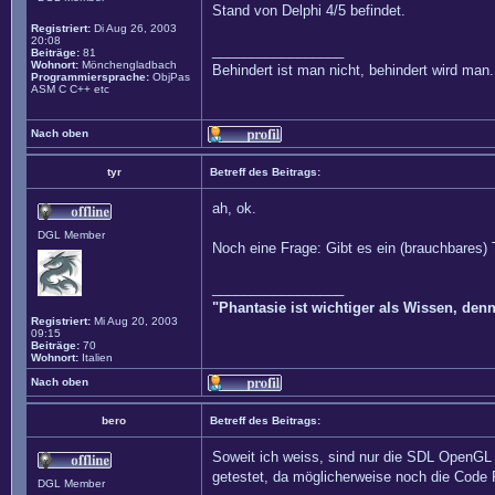
Stand von Delphi 4/5 befindet.
Registriert:
Di Aug 26, 2003
20:08
_________________
Beiträge:
81
Wohnort:
Mönchengladbach
Behindert ist man nicht, behindert wird man.
Programmiersprache:
ObjPas
ASM C C++ etc
Nach oben
tyr
Betreff des Beitrags:
ah, ok.
DGL Member
Noch eine Frage: Gibt es ein (brauchbares) 
_________________
"Phantasie ist wichtiger als Wissen, den
Registriert:
Mi Aug 20, 2003
09:15
Beiträge:
70
Wohnort:
Italien
Nach oben
bero
Betreff des Beitrags:
Soweit ich weiss, sind nur die SDL Open
getestet, da möglicherweise noch die Code 
DGL Member