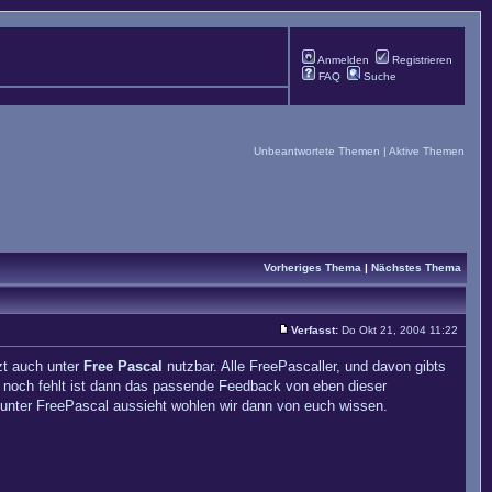
Anmelden
Registrieren
FAQ
Suche
Unbeantwortete Themen
|
Aktive Themen
Vorheriges Thema
|
Nächstes Thema
Verfasst:
Do Okt 21, 2004 11:22
zt auch unter
Free Pascal
nutzbar. Alle FreePascaller, und davon gibts
noch fehlt ist dann das passende Feedback von eben dieser
s unter FreePascal aussieht wohlen wir dann von euch wissen.