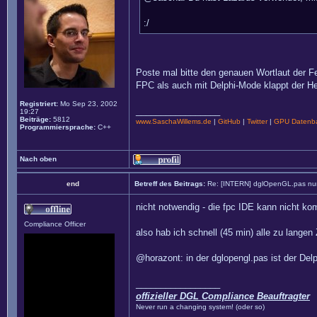
:/
Poste mal bitte den genauen Wortlaut der Fe
FPC als auch mit Delphi-Mode klappt der He
Registriert:
Mo Sep 23, 2002
_________________
19:27
Beiträge:
5812
www.SaschaWillems.de
|
GitHub
|
Twitter
|
GPU Datenba
Programmiersprache:
C++
Nach oben
end
Betreff des Beitrags:
Re: [INTERN] dglOpenGL.pas nun
nicht notwendig - die fpc IDE kann nicht kom
Compliance Officer
also hab ich schnell (45 min) alle zu langen Z
@horazont: in der dglopengl.pas ist der Del
_________________
offizieller DGL Compliance Beauftragter
Never run a changing system! (oder so)