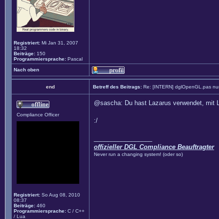
Registriert:
Mi Jan 31, 2007
18:32
Beiträge:
150
Programmiersprache:
Pascal
Nach oben
end
Betreff des Beitrags:
Re: [INTERN] dglOpenGL.pas nun
@sascha: Du hast Lazarus verwendet, mit Laz
Compliance Officer
:/
_________________
offizieller DGL Compliance Beauftragter
Never run a changing system! (oder so)
Registriert:
So Aug 08, 2010
08:37
Beiträge:
460
Programmiersprache:
C / C++
/ Lua