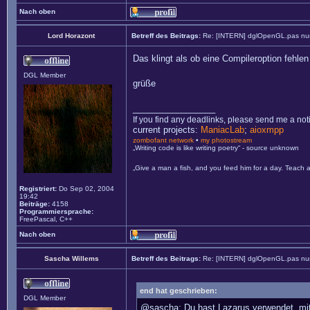
Nach oben
Lord Horazont
Betreff des Beitrags:
Re: [INTERN] dglOpenGL.pas nun
Das klingt als ob eine Compileroption fehl
DGL Member
grüße
_________________
If you find any deadlinks, please send me a not
current projects:
ManiacLab
;
aioxmpp
zombofant network
•
my photostream
„Writing code is like writing poetry“ - source unknown
„Give a man a fish, and you feed him for a day. Teach a
Registriert:
Do Sep 02, 2004
19:42
Beiträge:
4158
Programmiersprache:
FreePascal, C++
Nach oben
Sascha Willems
Betreff des Beitrags:
Re: [INTERN] dglOpenGL.pas nun
end hat geschrieben:
DGL Member
@sascha: Du hast Lazarus verwendet, mit L