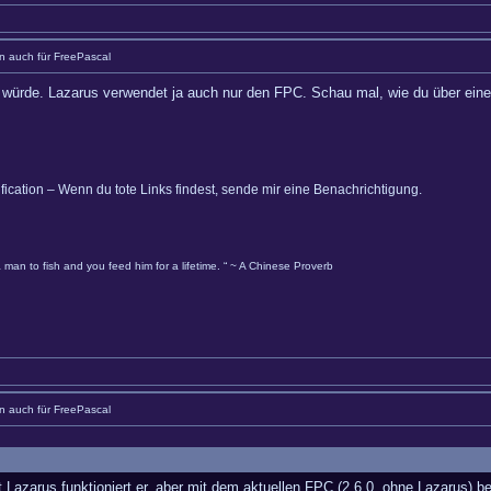
 auch für FreePascal
en würde. Lazarus verwendet ja auch nur den FPC. Schau mal, wie du über ei
ification – Wenn du tote Links findest, sende mir eine Benachrichtigung.
 man to fish and you feed him for a lifetime. “ ~ A Chinese Proverb
 auch für FreePascal
azarus funktioniert er, aber mit dem aktuellen FPC (2.6.0, ohne Lazarus) be