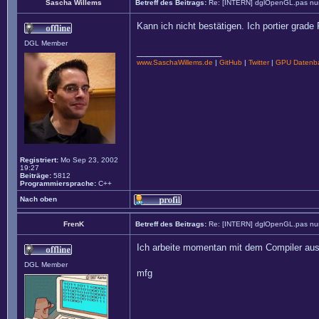
Sascha Willems
Betreff des Beitrags:
Re: [INTERN] dglOpenGL.pas nun
Kann ich nicht bestätigen. Ich portier grade
DGL Member
_________________
www.SaschaWillems.de
|
GitHub
|
Twitter
|
GPU Datenba
Registriert:
Mo Sep 23, 2002
19:27
Beiträge:
5812
Programmiersprache:
C++
Nach oben
FrenK
Betreff des Beitrags:
Re: [INTERN] dglOpenGL.pas nun
Ich arbeite momentan mit dem Compiler aus 
DGL Member
mfg