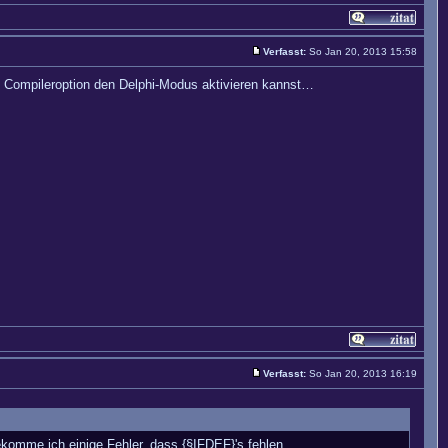
Verfasst:
So Jan 20, 2013 15:58
ne Compileroption den Delphi-Modus aktivieren kannst…
Verfasst:
So Jan 20, 2013 16:19
komme ich einige Fehler, dass {§IFDEF}'s fehlen...