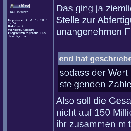
Das ging ja zieml
DGL Member
Stelle zur Abfert
Registriert:
Sa Mai 12, 2007
14:00
Beiträge:
6
unangenehmen Fr
Wohnort:
Augsburg
Programmiersprache:
Rust,
Java, Python …
end hat geschrieb
sodass der Wert 
steigenden Zahlen
Also soll die Ge
nicht auf 150 Mil
ihr zusammen mit