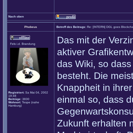
Nach oben
Phobeus
Betreff des Beitrags:
Re: [INTERN] DGL goes Blockcha
Das mit der Verzin
Fels i.d. Brandung
aktiver Grafikentw
das Wiki, so dass 
besteht. Die meis
Knappheit in ihrer
Registriert:
Sa Mai 04, 2002
19:48
einmal so, dass d
Beiträge:
3830
Wohnort:
Tespe (nahe
Hamburg)
Gegenwartskonsu
Zukunft erhalten 