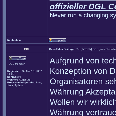
offizieller DGL 
Never run a changing sy
Nach oben
MBL
Betreff des Beitrags:
Re: [INTERN] DGL goes Blockcha
Aufgrund von tech
DGL Member
Konzeption von DG
Registriert:
Sa Mai 12, 2007
14:00
Beiträge:
6
Organisatoren seh
Wohnort:
Augsburg
Programmiersprache:
Rust,
Java, Python …
Währung Akzeptan
Wollen wir wirklic
Währung vertrauen