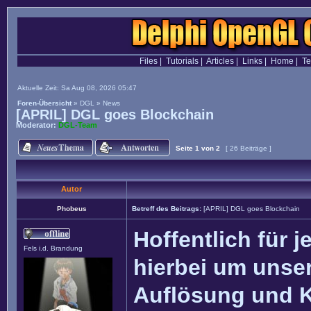
Files
|
Tutorials
|
Articles
|
Links
|
Home
|
T
Aktuelle Zeit: Sa Aug 08, 2026 05:47
Foren-Übersicht
»
DGL
»
News
[APRIL] DGL goes Blockchain
Moderator:
DGL-Team
Seite
1
von
2
[ 26 Beiträge ]
Autor
Phobeus
Betreff des Beitrags:
[APRIL] DGL goes Blockchain
Hoffentlich für j
Fels i.d. Brandung
hierbei um unser
Auflösung und 