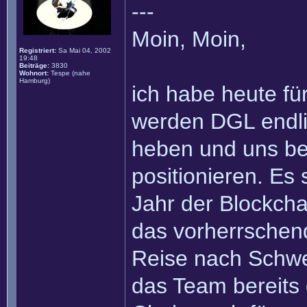
---
Moin, Moin,
Registriert:
Sa Mai 04, 2002
19:48
Beiträge:
3830
Wohnort:
Tespe (nahe
Hamburg)
ich habe heute fü
werden DGL endli
heben und uns bere
positionieren. Es
Jahr der Blockcha
das vorherrschen
Reise nach Schwe
das Team bereits 