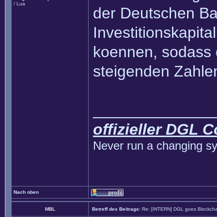
/ Lua
der Deutschen B
Investitionskapita
koennen, sodass 
steigenden Zahlen
______________
offizieller DGL 
Never run a changing sy
Nach oben
MBL
Betreff des Beitrags:
Re: [INTERN] DGL goes Blockcha