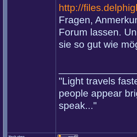
http://files.delph
Fragen, Anmerkung
Forum lassen. Un
sie so gut wie mö
______________
"Light travels fas
people appear bri
speak..."
Nach oben