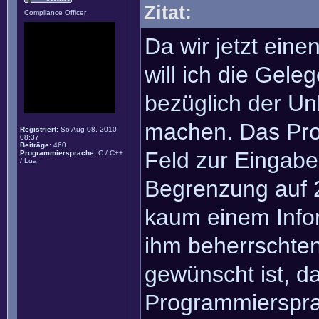
Zitat:
Compliance Officer
Da wir jetzt ein
will ich die Gel
bezüglich der Un
machen. Das Pro
Registriert:
So Aug 08, 2010
08:37
Beiträge:
460
Feld zur Eingab
Programmiersprache:
C / C++
/ Lua
Begrenzung auf 2
kaum einem Infor
ihm beherrschte
gewünscht ist, da
Programmiersprac