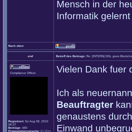
Mensch in der heu
Informatik gelernt
Nach oben
end
Betreff des Beitrags:
Re: [INTERN] DGL goes Blockcha
Vielen Dank fuer 
Compliance Officer
Ich als neuernan
Beauftragter
kann
genaustens durch
Registriert:
So Aug 08, 2010
08:37
Einwand unbegruen
Beiträge:
460
Programmiersprache:
C / C++