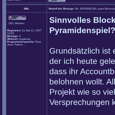
MBL
Betreff des Beitrags:
Re: [INTERN] DGL goes Blockcha
Sinnvolles Block
DGL Member
Pyramidenspiel
Registriert:
Sa Mai 12, 2007
14:00
Beiträge:
6
Wohnort:
Augsburg
Programmiersprache:
Rust,
Java, Python …
Grundsätzlich ist 
der ich heute gel
dass ihr Accountb
belohnen wollt. Al
Projekt wie so vie
Versprechungen ko