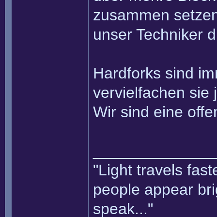
zusammen setzen k
unser Techniker d
Hardforks sind i
vervielfachen sie 
Wir sind eine of
______________
"Light travels fas
people appear bri
speak..."