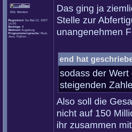
Das ging ja zieml
DGL Member
Stelle zur Abfert
Registriert:
Sa Mai 12, 2007
14:00
Beiträge:
6
unangenehmen Fr
Wohnort:
Augsburg
Programmiersprache:
Rust,
Java, Python …
end hat geschrieb
sodass der Wert 
steigenden Zahlen
Also soll die Ge
nicht auf 150 Mil
ihr zusammen mit