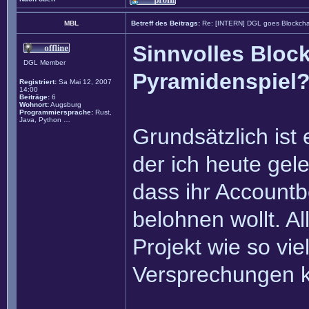
MBL
Betreff des Beitrags:
Re: [INTERN] DGL goes Blockcha
Sinnvolles Block
DGL Member
Pyramidenspiel
Registriert:
Sa Mai 12, 2007
14:00
Beiträge:
6
Wohnort:
Augsburg
Programmiersprache:
Rust,
Java, Python …
Grundsätzlich ist 
der ich heute gel
dass ihr Accountb
belohnen wollt. Al
Projekt wie so vie
Versprechungen ko