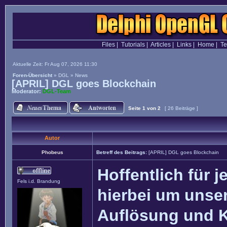
Files
|
Tutorials
|
Articles
|
Links
|
Home
|
T
Aktuelle Zeit: Fr Aug 07, 2026 11:30
Foren-Übersicht
»
DGL
»
News
[APRIL] DGL goes Blockchain
Moderator:
DGL-Team
Seite
1
von
2
[ 26 Beiträge ]
Autor
Phobeus
Betreff des Beitrags:
[APRIL] DGL goes Blockchain
Hoffentlich für j
Fels i.d. Brandung
hierbei um unser
Auflösung und 