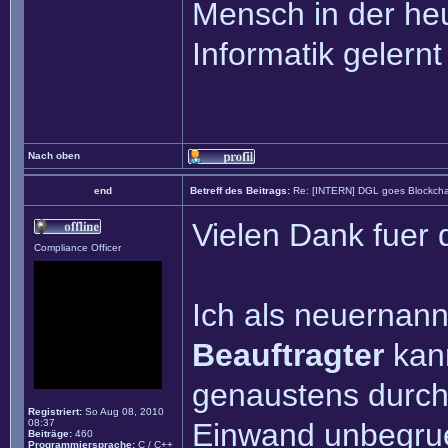
Mensch in der heu
Informatik gelernt
Nach oben
end
Betreff des Beitrags:
Re: [INTERN] DGL goes Blockcha
Vielen Dank fuer 
Compliance Officer
Ich als neuernan
Beauftragter
kann
genaustens durch
Registriert:
So Aug 08, 2010
08:37
Einwand unbegruen
Beiträge:
460
Programmiersprache:
C / C++