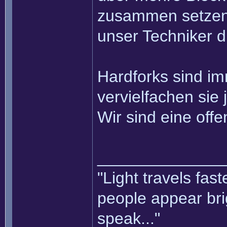
zusammen setzen k
unser Techniker d
Hardforks sind i
vervielfachen sie 
Wir sind eine of
______________
"Light travels fas
people appear bri
speak..."