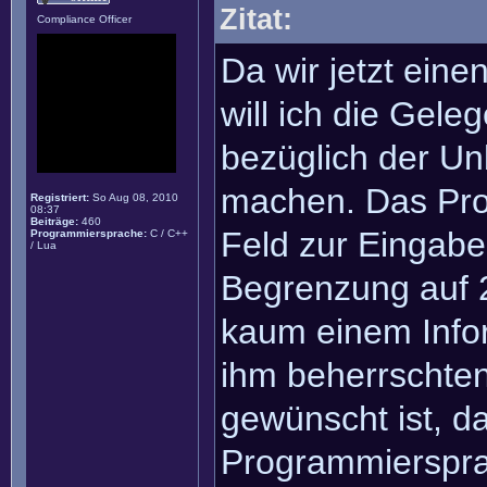
Zitat:
Compliance Officer
Da wir jetzt ein
will ich die Gel
bezüglich der Un
machen. Das Pro
Registriert:
So Aug 08, 2010
08:37
Beiträge:
460
Feld zur Eingab
Programmiersprache:
C / C++
/ Lua
Begrenzung auf 2
kaum einem Infor
ihm beherrschte
gewünscht ist, da
Programmiersprac