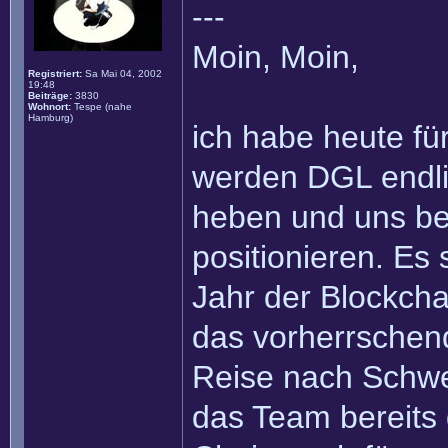
---
Moin, Moin,
Registriert:
Sa Mai 04, 2002
19:48
Beiträge:
3830
Wohnort:
Tespe (nahe
Hamburg)
ich habe heute fü
werden DGL endli
heben und uns bere
positionieren. Es
Jahr der Blockcha
das vorherrschen
Reise nach Schwe
das Team bereits 