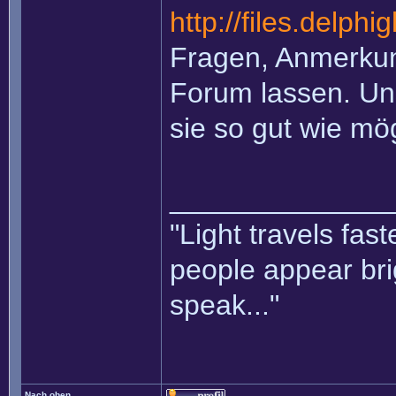
http://files.delph
Fragen, Anmerkung
Forum lassen. Un
sie so gut wie mö
______________
"Light travels fas
people appear bri
speak..."
Nach oben