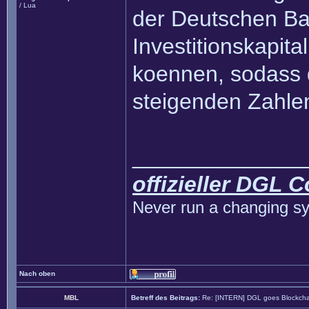
/ Lua
der Deutschen B
Investitionskapita
koennen, sodass 
steigenden Zahlen
______________
offizieller DGL 
Never run a changing sy
Nach oben
MBL
Betreff des Beitrags:
Re: [INTERN] DGL goes Blockcha