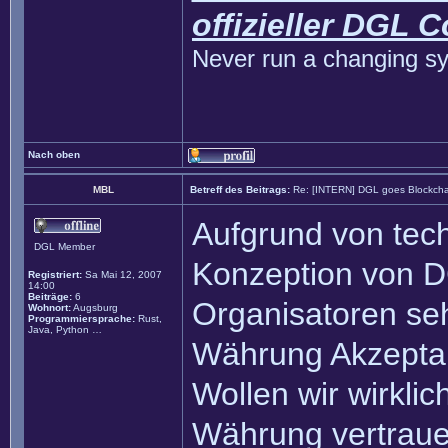
offizieller DGL 
Never run a changing sy
Nach oben
MBL
Betreff des Beitrags:
Re: [INTERN] DGL goes Blockcha
Aufgrund von tech
DGL Member
Konzeption von DG
Registriert:
Sa Mai 12, 2007
14:00
Beiträge:
6
Organisatoren seh
Wohnort:
Augsburg
Programmiersprache:
Rust,
Java, Python …
Währung Akzeptan
Wollen wir wirklic
Währung vertrauen