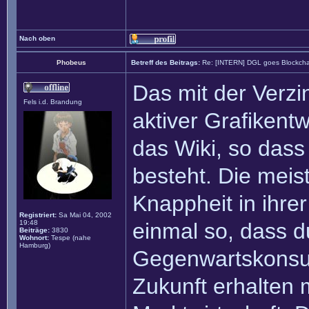
Nach oben
Phobeus
Betreff des Beitrags:
Re: [INTERN] DGL goes Blockcha
Das mit der Verzin
Fels i.d. Brandung
aktiver Grafikentw
das Wiki, so dass 
besteht. Die meis
Knappheit in ihrer
Registriert:
Sa Mai 04, 2002
19:48
einmal so, dass d
Beiträge:
3830
Wohnort:
Tespe (nahe
Hamburg)
Gegenwartskonsu
Zukunft erhalten 