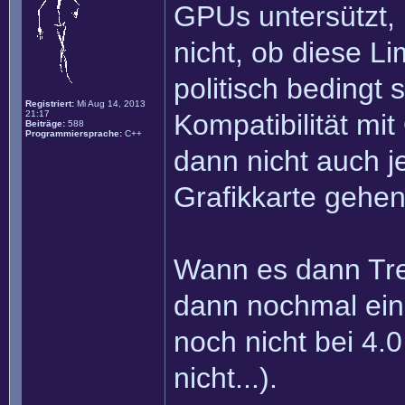
GPUs untersützt, 
nicht, ob diese Li
politisch bedingt 
Registriert:
Mi Aug 14, 2013
21:17
Kompatibilität mi
Beiträge:
588
Programmiersprache:
C++
dann nicht auch j
Grafikkarte gehe
Wann es dann Treib
dann nochmal ein
noch nicht bei 4
nicht...).