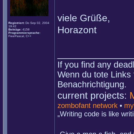
viele Grüße,
Registriert:
Do Sep 02, 2004
19:42
Horazont
Beiträge:
4158
Programmiersprache:
FreePascal, C++
______________
If you find any dead
Wenn du tote Links 
Benachrichtigung.
current projects:
zombofant network
•
my
„Writing code is like wr