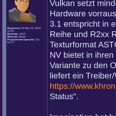
Vulkan setzt min
Hardware vorraus
3.1 entspricht in
Registriert:
Di Mai 18, 2004
16:45
Reihe und R2xx R
Beiträge:
2623
Wohnort:
Berlin
Programmiersprache:
Go,
Texturformat AST
C/C++
NV bietet in ihre
Variante zu den 
liefert ein Treib
https://www.khron
Status".