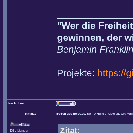
______________
"Wer die Freihei
gewinnen, der w
Benjamin Frankli
Projekte:
https://
Nach oben
mathias
Betreff des Beitrags:
Re: [OPENGL] OpenGL wird Vul
Zitat:
DGL Member