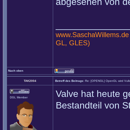
abgesehen von de
______________
www.SaschaWillems.de
GL, GLES)
Nach oben
TAK2004
Betreff des Beitrags:
Re: [OPENGL] OpenGL wird Vul
Valve hat heute g
DGL Member
Bestandteil von 
______________