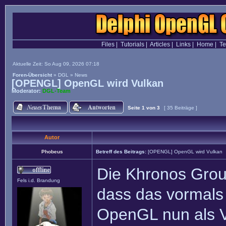
Files
|
Tutorials
|
Articles
|
Links
|
Home
|
T
Aktuelle Zeit: So Aug 09, 2026 07:18
Foren-Übersicht
»
DGL
»
News
[OPENGL] OpenGL wird Vulkan
Moderator:
DGL-Team
Seite
1
von
3
[ 35 Beiträge ]
Autor
Phobeus
Betreff des Beitrags:
[OPENGL] OpenGL wird Vulkan
Die Khronos Grou
Fels i.d. Brandung
dass das vormals
OpenGL nun als Vu