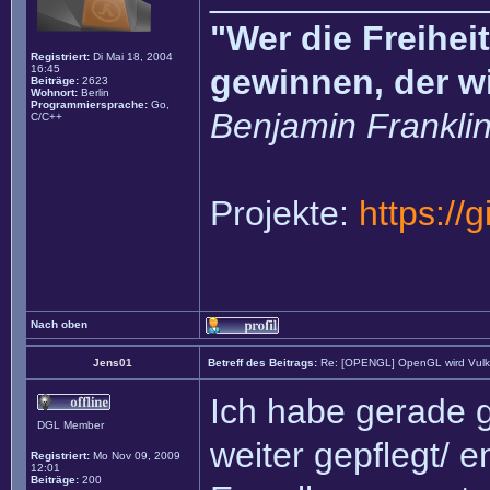
"Wer die Freihei
Registriert:
Di Mai 18, 2004
16:45
gewinnen, der w
Beiträge:
2623
Wohnort:
Berlin
Programmiersprache:
Go,
Benjamin Frankli
C/C++
Projekte:
https://
Nach oben
Jens01
Betreff des Beitrags:
Re: [OPENGL] OpenGL wird Vul
Ich habe gerade 
DGL Member
weiter gepflegt/ e
Registriert:
Mo Nov 09, 2009
12:01
Beiträge:
200