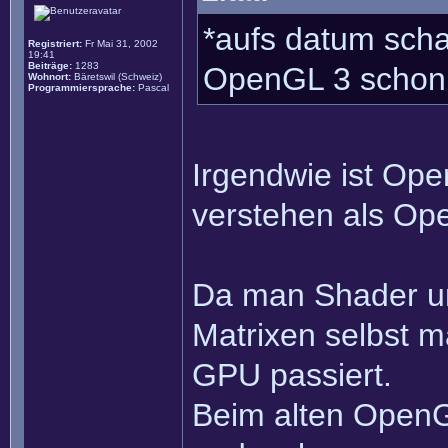
*aufs datum scha
Registriert:
Fr Mai 31, 2002
19:41
Beiträge:
1283
OpenGL 3 schon 
Wohnort:
Bäretswil (Schweiz)
Programmiersprache:
Pascal
Irgendwie ist Ope
verstehen als Op
Da man Shader u
Matrixen selbst m
GPU passiert.
Beim alten OpenG