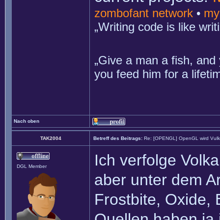
zombofant network
•
my
„Writing code is like wr
„Give a man a fish, and 
you feed him for a lifet
Nach oben
TAK2004
Betreff des Beitrags:
Re: [OPENGL] OpenGL wird Vul
Ich verfolge Volk
DGL Member
aber unter dem Ar
Frostbite, Oxide,
Quellen haben ja 