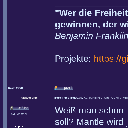
______________
"Wer die Freihei
gewinnen, der w
Benjamin Frankli
Projekte:
https://
Nach oben
glAwesome
Betreff des Beitrags:
Re: [OPENGL] OpenGL wird Vul
Weiß man schon, 
DGL Member
soll? Mantle wird