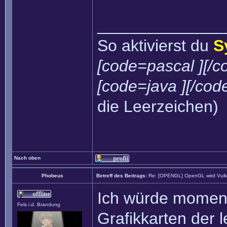
______________
So aktivierst du
S
[code=pascal ][/c
[code=java ][/cod
die Leerzeichen)
Nach oben
Phobeus
Betreff des Beitrags:
Re: [OPENGL] OpenGL wird Vul
Ich würde moment
Fels i.d. Brandung
Grafikkarten der 