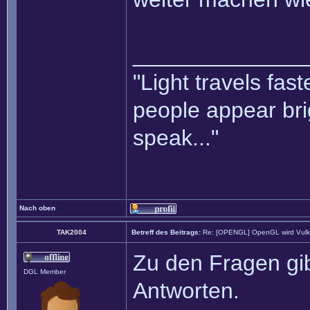
______________
"Light travels fas
people appear bri
speak..."
Nach oben
TAK2004
Betreff des Beitrags:
Re: [OPENGL] OpenGL wird Vul
Zu den Fragen gib
DGL Member
Antworten.