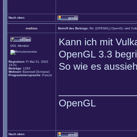
Nach oben
mathias
Betreff des Beitrags:
Re: [OPENGL] OpenGL wird Vul
Kann ich mit Vulka
DGL Member
OpenGL 3.3 begri
Registriert:
Fr Mai 31, 2002
So wie es aussieh
19:41
Beiträge:
1283
Wohnort:
Bäretswil (Schweiz)
Programmiersprache:
Pascal
______________
OpenGL
Nach oben