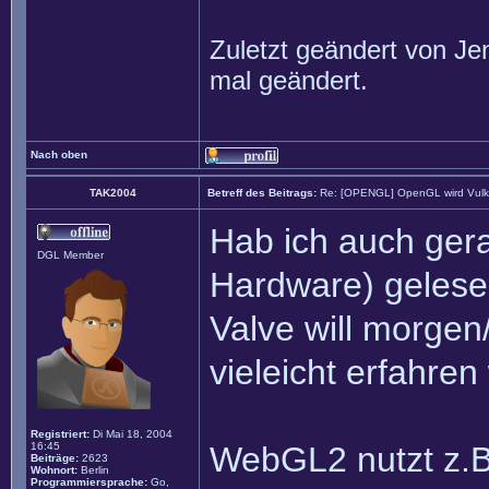
Zuletzt geändert von
Je
mal geändert.
Nach oben
TAK2004
Betreff des Beitrags:
Re: [OPENGL] OpenGL wird Vul
Hab ich auch ger
DGL Member
Hardware) gelese
Valve will morgen
vieleicht erfahren
Registriert:
Di Mai 18, 2004
16:45
WebGL2 nutzt z.
Beiträge:
2623
Wohnort:
Berlin
Programmiersprache:
Go,