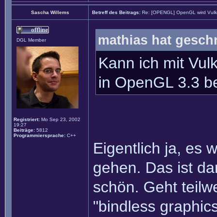
Sascha Willems
Betreff des Beitrags:
Re: [OPENGL] OpenGL wird Vul
mathias hat gesch
DGL Member
Kann ich mit Vulk
in OpenGL 3.3 be
Registriert:
Mo Sep 23, 2002
19:27
Beiträge:
5812
Programmiersprache:
C++
Eigentlich ja, es
gehen. Das ist dan
schön. Geht teilw
"bindless graphics