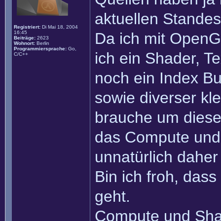
aktuellen Standes
Registriert:
Di Mai 18, 2004
16:45
Da ich mit OpenGL 
Beiträge:
2623
Wohnort:
Berlin
Programmiersprache:
Go,
ich ein Shader, T
C/C++
noch ein Index Bu
sowie diverser kl
brauche um diese 
das Compute und 
unnatürlich dahe
Bin ich froh, das
geht.
Compute und Shad