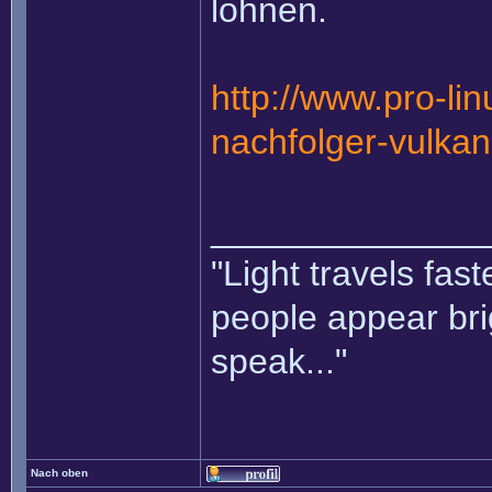
lohnen.
http://www.pro-li
nachfolger-vulka
______________
"Light travels fas
people appear bri
speak..."
Nach oben