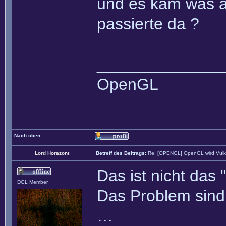
und es kam was a
passierte da ?
______________
OpenGL
Nach oben
Lord Horazont
Betreff des Beitrags:
Re: [OPENGL] OpenGL wird Vul
Das ist nicht das
DGL Member
Das Problem sind
…