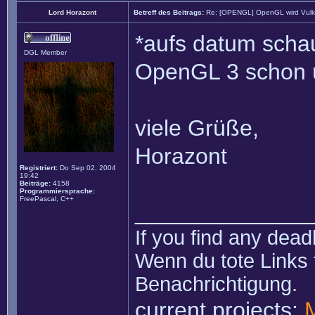
Lord Horazont
Betreff des Beitrags:
Re: [OPENGL] OpenGL wird Vul
*aufs datum scha
DGL Member
OpenGL 3 schon 
viele Grüße,
Horazont
Registriert:
Do Sep 02, 2004
19:42
Beiträge:
4158
Programmiersprache:
FreePascal, C++
______________
If you find any dead
Wenn du tote Links 
Benachrichtigung.
current projects: