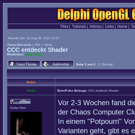
Files
|
Tutorials
|
Articles
|
Links
|
Home
|
T
Aktuelle Zeit: Sa Aug 08, 2026 10:53
Foren-Übersicht
»
DGL
»
News
CCC entdeckt Shader
Moderator:
DGL-Team
Seite
1
von
1
[ 1 Beitrag ]
Autor
Flash
Betreff des Beitrags:
CCC entdeckt Shader
Vor 2-3 Wochen fand d
Guitar Hero
der Chaos Computer Cl
In einem "Potpourri" Vo
Varianten geht, gibt es e