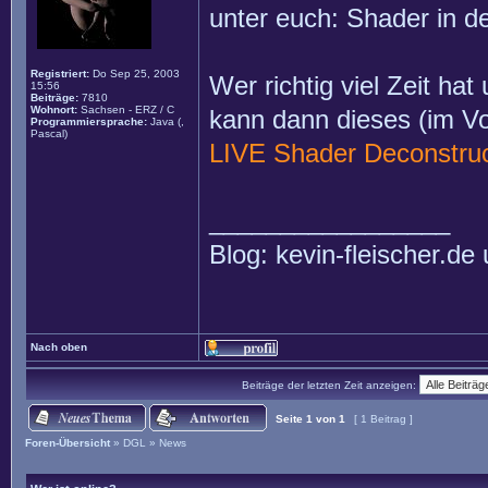
unter euch: Shader in
Registriert:
Do Sep 25, 2003
Wer richtig viel Zeit hat
15:56
Beiträge:
7810
Wohnort:
Sachsen - ERZ / C
kann dann dieses (im V
Programmiersprache:
Java (,
Pascal)
LIVE Shader Deconstruct
_________________
Blog: kevin-fleischer.d
Nach oben
Beiträge der letzten Zeit anzeigen:
Seite
1
von
1
[ 1 Beitrag ]
Foren-Übersicht
»
DGL
»
News