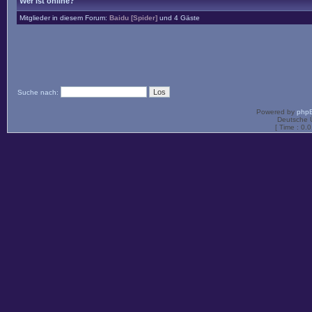
Wer ist online?
Mitglieder in diesem Forum:
Baidu [Spider]
und 4 Gäste
Suche nach:
Powered by
php
Deutsche 
[ Time : 0.