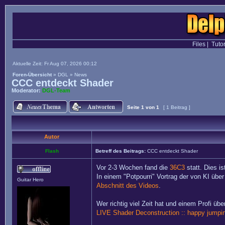
Files
|
Tutor
Aktuelle Zeit: Fr Aug 07, 2026 00:12
Foren-Übersicht
»
DGL
»
News
CCC entdeckt Shader
Moderator:
DGL-Team
Seite
1
von
1
[ 1 Beitrag ]
Autor
Flash
Betreff des Beitrags:
CCC entdeckt Shader
Vor 2-3 Wochen fand die
36C3
statt. Dies i
In einem "Potpourri" Vortrag der von KI übe
Guitar Hero
Abschnitt des Videos
.
Wer richtig viel Zeit hat und einem Profi ü
LIVE Shader Deconstruction :: happy jumpin