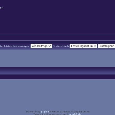
com
der letzten Zeit anzeigen:
Sortiere nach
Powered by
phpBB
® Forum Software © phpBB Group
Deutsche Übersetzung durch
phpBB.de