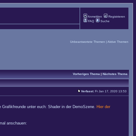
Anmelden
Registrieren
FAQ
Suche
Unbeantwortete Themen
|
Aktive Themen
Vorheriges Thema
|
Nächstes Thema
Verfasst:
Fr Jan 17, 2020 13:53
 die Grafikfreunde unter euch: Shader in der DemoSzene.
Hier der
inmal anschauen: