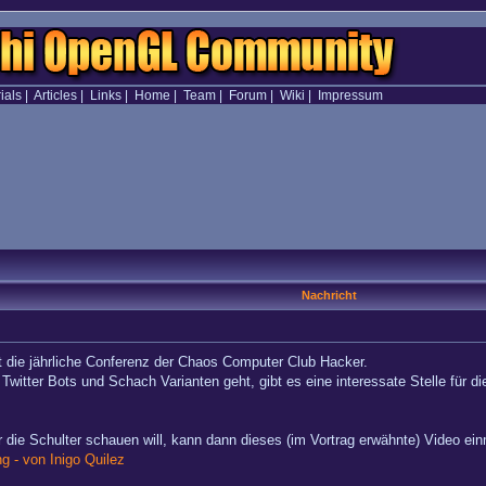
ials
|
Articles
|
Links
|
Home
|
Team
|
Forum
|
Wiki
|
Impressum
Nachricht
st die jährliche Conferenz der Chaos Computer Club Hacker.
r Twitter Bots und Schach Varianten geht, gibt es eine interessate Stelle für
ber die Schulter schauen will, kann dann dieses (im Vortrag erwähnte) Video e
g - von Inigo Quilez