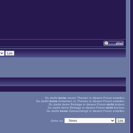
Du darfst
keine
neuen Themen in diesem Forum erstellen.
Du darfst
keine
Antworten zu Themen in diesem Forum erstellen.
Du darfst deine Beiträge in diesem Forum
nicht
ändern.
Du darfst deine Beiträge in diesem Forum
nicht
löschen.
Du darfst
keine
Dateianhänge in diesem Forum erstellen.
Gehe zu: