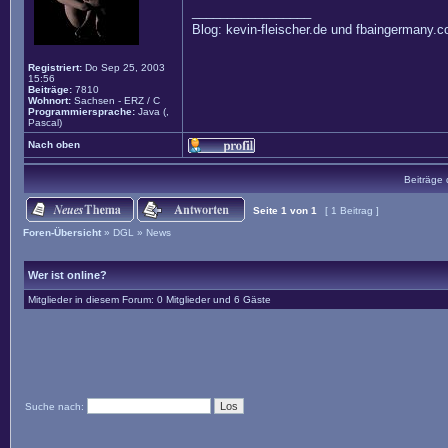
_________________
Blog: kevin-fleischer.de und fbaingermany.
Registriert:
Do Sep 25, 2003
15:56
Beiträge:
7810
Wohnort:
Sachsen - ERZ / C
Programmiersprache:
Java (,
Pascal)
Nach oben
Beiträge 
Seite
1
von
1
[ 1 Beitrag ]
Foren-Übersicht
»
DGL
»
News
Wer ist online?
Mitglieder in diesem Forum: 0 Mitglieder und 6 Gäste
Suche nach: