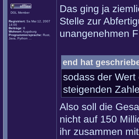
Das ging ja zieml
DGL Member
Stelle zur Abfert
Registriert:
Sa Mai 12, 2007
14:00
Beiträge:
6
unangenehmen Fr
Wohnort:
Augsburg
Programmiersprache:
Rust,
Java, Python …
end hat geschrieb
sodass der Wert 
steigenden Zahlen
Also soll die Ge
nicht auf 150 Mil
ihr zusammen mit