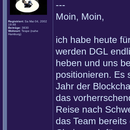
---
Moin, Moin,
Registriert:
Sa Mai 04, 2002
19:48
Beiträge:
3830
Wohnort:
Tespe (nahe
Hamburg)
ich habe heute fü
werden DGL endli
heben und uns bere
positionieren. Es
Jahr der Blockcha
das vorherrschen
Reise nach Schwe
das Team bereits 