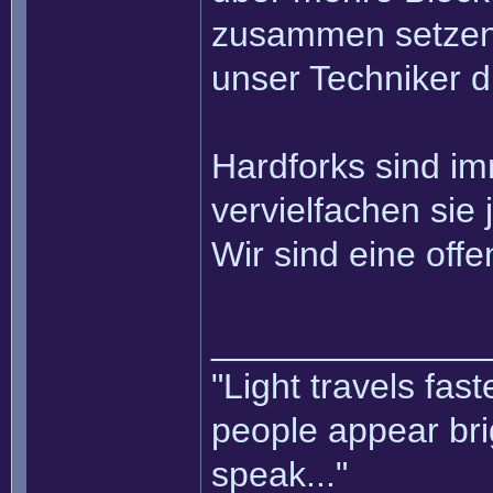
zusammen setzen k
unser Techniker d
Hardforks sind i
vervielfachen sie 
Wir sind eine of
______________
"Light travels fas
people appear bri
speak..."