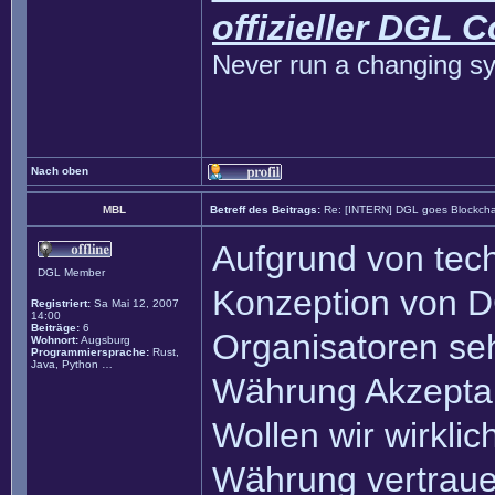
offizieller DGL 
Never run a changing sy
Nach oben
MBL
Betreff des Beitrags:
Re: [INTERN] DGL goes Blockcha
Aufgrund von tech
DGL Member
Konzeption von DG
Registriert:
Sa Mai 12, 2007
14:00
Beiträge:
6
Organisatoren seh
Wohnort:
Augsburg
Programmiersprache:
Rust,
Java, Python …
Währung Akzeptan
Wollen wir wirklic
Währung vertrauen