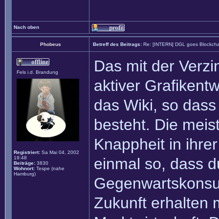
Nach oben
Phobeus
Betreff des Beitrags:
Re: [INTERN] DGL goes Blockcha
Das mit der Verzin
Fels i.d. Brandung
aktiver Grafikentw
das Wiki, so dass 
besteht. Die meis
Knappheit in ihrer
Registriert:
Sa Mai 04, 2002
19:48
einmal so, dass d
Beiträge:
3830
Wohnort:
Tespe (nahe
Hamburg)
Gegenwartskonsu
Zukunft erhalten 