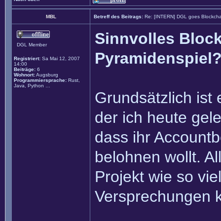
MBL
Betreff des Beitrags:
Re: [INTERN] DGL goes Blockcha
Sinnvolles Block
DGL Member
Pyramidenspiel
Registriert:
Sa Mai 12, 2007
14:00
Beiträge:
6
Wohnort:
Augsburg
Programmiersprache:
Rust,
Java, Python …
Grundsätzlich ist 
der ich heute gel
dass ihr Accountb
belohnen wollt. Al
Projekt wie so vie
Versprechungen ko