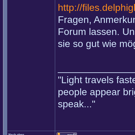
http://files.delph
Fragen, Anmerkung
Forum lassen. Un
sie so gut wie mö
______________
"Light travels fas
people appear bri
speak..."
Nach oben