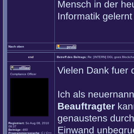
Mensch in der heu
Informatik gelernt
Nach oben
end
Betreff des Beitrags:
Re: [INTERN] DGL goes Blockcha
Vielen Dank fuer 
Compliance Officer
Ich als neuernan
Beauftragter
kann
genaustens durch
Registriert:
So Aug 08, 2010
08:37
Einwand unbegruen
Beiträge:
460
Programmiersprache:
C / C++