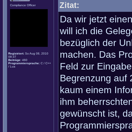
Zitat:
Compliance Officer
Da wir jetzt ein
will ich die Gel
bezüglich der Un
machen. Das Pro
Registriert:
So Aug 08, 2010
08:37
Beiträge:
460
Feld zur Eingab
Programmiersprache:
C / C++
/ Lua
Begrenzung auf 2
kaum einem Infor
ihm beherrschte
gewünscht ist, da
Programmiersprac