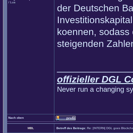
/ Lua
der Deutschen B
Investitionskapita
koennen, sodass 
steigenden Zahlen
______________
offizieller DGL 
Never run a changing sy
Nach oben
MBL
Betreff des Beitrags:
Re: [INTERN] DGL goes Blockcha