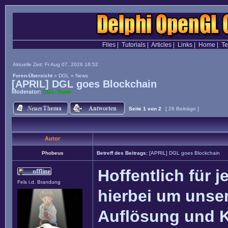
Files
|
Tutorials
|
Articles
|
Links
|
Home
|
T
Aktuelle Zeit: Fr Aug 07, 2026 16:52
Foren-Übersicht
»
DGL
»
News
[APRIL] DGL goes Blockchain
Moderator:
DGL-Team
Seite
1
von
2
[ 26 Beiträge ]
Autor
Phobeus
Betreff des Beitrags:
[APRIL] DGL goes Blockchain
Hoffentlich für j
Fels i.d. Brandung
hierbei um unser
Auflösung und 