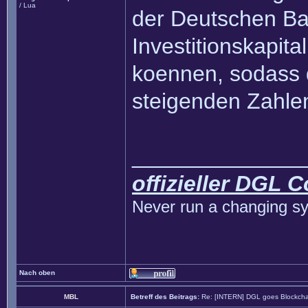
/ Lua
der Deutschen B
Investitionskapita
koennen, sodass 
steigenden Zahlen
______________
offizieller DGL 
Never run a changing sy
Nach oben
MBL
Betreff des Beitrags:
Re: [INTERN] DGL goes Blockcha