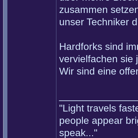
zusammen setzen k
unser Techniker d
Hardforks sind i
vervielfachen sie 
Wir sind eine of
______________
"Light travels fas
people appear bri
speak..."