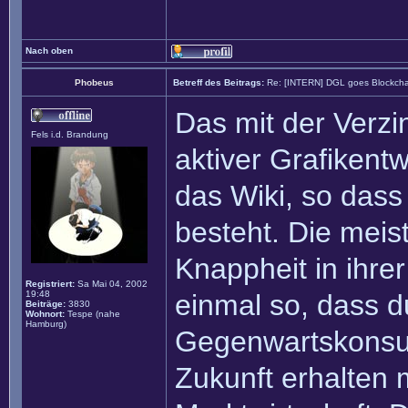
Nach oben
Phobeus
Betreff des Beitrags:
Re: [INTERN] DGL goes Blockcha
Das mit der Verzin
Fels i.d. Brandung
aktiver Grafikentw
das Wiki, so dass 
besteht. Die meis
Knappheit in ihrer
Registriert:
Sa Mai 04, 2002
19:48
einmal so, dass d
Beiträge:
3830
Wohnort:
Tespe (nahe
Hamburg)
Gegenwartskonsu
Zukunft erhalten 