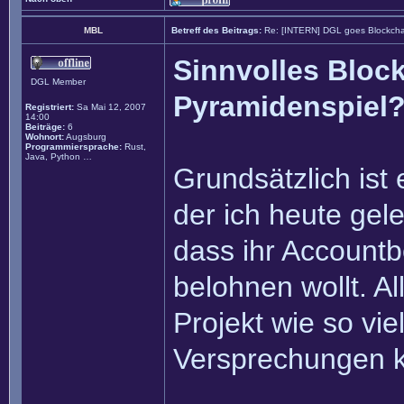
MBL
Betreff des Beitrags:
Re: [INTERN] DGL goes Blockcha
Sinnvolles Block
DGL Member
Pyramidenspiel
Registriert:
Sa Mai 12, 2007
14:00
Beiträge:
6
Wohnort:
Augsburg
Programmiersprache:
Rust,
Java, Python …
Grundsätzlich ist 
der ich heute gel
dass ihr Accountb
belohnen wollt. Al
Projekt wie so vie
Versprechungen ko