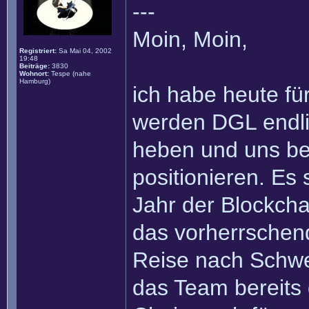
---
Moin, Moin,
Registriert:
Sa Mai 04, 2002
19:48
Beiträge:
3830
Wohnort:
Tespe (nahe
Hamburg)
ich habe heute fü
werden DGL endli
heben und uns bere
positionieren. Es
Jahr der Blockcha
das vorherrschen
Reise nach Schwe
das Team bereits 