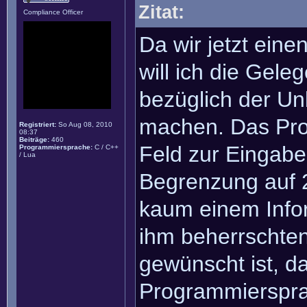
Zitat:
Compliance Officer
Da wir jetzt ein
will ich die Gel
bezüglich der Un
machen. Das Pro
Registriert:
So Aug 08, 2010
08:37
Beiträge:
460
Feld zur Eingab
Programmiersprache:
C / C++
/ Lua
Begrenzung auf 2
kaum einem Infor
ihm beherrschte
gewünscht ist, da
Programmiersprac