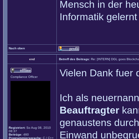
Mensch in der heu
Informatik gelernt
Nach oben
end
Betreff des Beitrags:
Re: [INTERN] DGL goes Blockcha
Vielen Dank fuer 
Compliance Officer
Ich als neuernan
Beauftragter
kann
genaustens durch
Registriert:
So Aug 08, 2010
08:37
Einwand unbegruen
Beiträge:
460
Programmiersprache:
C / C++