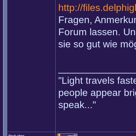
http://files.delph
Fragen, Anmerkung
Forum lassen. Un
sie so gut wie mö
______________
"Light travels fas
people appear bri
speak..."
Nach oben