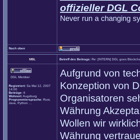
offizieller DGL 
Never run a changing sy
Nach oben
MBL
Betreff des Beitrags:
Re: [INTERN] DGL goes Blockcha
Aufgrund von tech
DGL Member
Konzeption von DG
Registriert:
Sa Mai 12, 2007
14:00
Beiträge:
6
Organisatoren seh
Wohnort:
Augsburg
Programmiersprache:
Rust,
Java, Python …
Währung Akzeptan
Wollen wir wirklic
Währung vertrauen