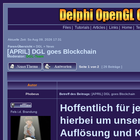
Files
|
Tutorials
|
Articles
|
Links
|
Home
|
T
Aktuelle Zeit: So Aug 09, 2026 17:31
Foren-Übersicht
»
DGL
»
News
[APRIL] DGL goes Blockchain
Moderator:
DGL-Team
Seite
1
von
2
[ 26 Beiträge ]
Autor
Phobeus
Betreff des Beitrags:
[APRIL] DGL goes Blockchain
Hoffentlich für j
Fels i.d. Brandung
hierbei um unser
Auflösung und 