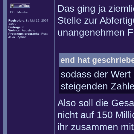
Das ging ja zieml
DGL Member
Stelle zur Abfert
Registriert:
Sa Mai 12, 2007
14:00
Beiträge:
6
unangenehmen Fr
Wohnort:
Augsburg
Programmiersprache:
Rust,
Java, Python …
end hat geschrieb
sodass der Wert 
steigenden Zahlen
Also soll die Ge
nicht auf 150 Mil
ihr zusammen mit