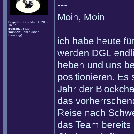
---
Moin, Moin,
Registriert:
Sa Mai 04, 2002
19:48
Beiträge:
3830
Wohnort:
Tespe (nahe
Hamburg)
ich habe heute fü
werden DGL endli
heben und uns bere
positionieren. Es
Jahr der Blockcha
das vorherrschen
Reise nach Schwe
das Team bereits 