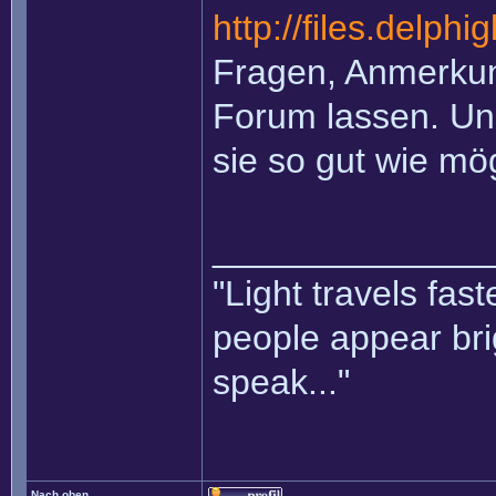
http://files.delph
Fragen, Anmerkung
Forum lassen. Un
sie so gut wie mö
______________
"Light travels fas
people appear bri
speak..."
Nach oben