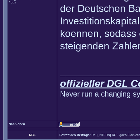
/ Lua
der Deutschen B
Investitionskapita
koennen, sodass 
steigenden Zahlen
______________
offizieller DGL 
Never run a changing sy
Nach oben
MBL
Betreff des Beitrags:
Re: [INTERN] DGL goes Blockcha