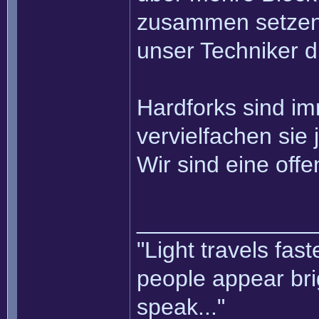
zusammen setzen k
unser Techniker d
Hardforks sind i
vervielfachen sie 
Wir sind eine of
______________
"Light travels fas
people appear bri
speak..."