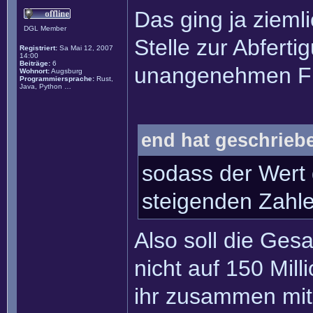
Das ging ja zieml
DGL Member
Stelle zur Abfert
Registriert:
Sa Mai 12, 2007
14:00
Beiträge:
6
unangenehmen Fr
Wohnort:
Augsburg
Programmiersprache:
Rust,
Java, Python …
end hat geschrieb
sodass der Wert 
steigenden Zahlen
Also soll die Ge
nicht auf 150 Mil
ihr zusammen mit