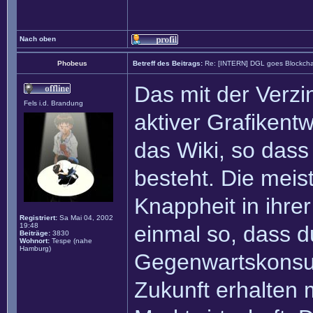
Nach oben
Phobeus
Betreff des Beitrags:
Re: [INTERN] DGL goes Blockcha
Das mit der Verzin
Fels i.d. Brandung
aktiver Grafikentw
das Wiki, so dass 
besteht. Die meis
Knappheit in ihrer
Registriert:
Sa Mai 04, 2002
19:48
einmal so, dass d
Beiträge:
3830
Wohnort:
Tespe (nahe
Hamburg)
Gegenwartskonsu
Zukunft erhalten 