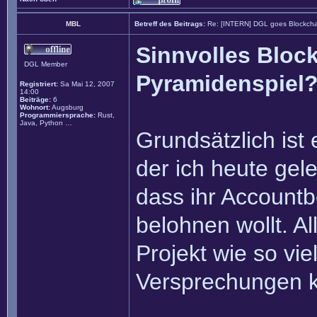
MBL
Betreff des Beitrags:
Re: [INTERN] DGL goes Blockcha
Sinnvolles Block
DGL Member
Pyramidenspiel
Registriert:
Sa Mai 12, 2007
14:00
Beiträge:
6
Wohnort:
Augsburg
Programmiersprache:
Rust,
Java, Python …
Grundsätzlich ist 
der ich heute gel
dass ihr Accountb
belohnen wollt. Al
Projekt wie so vie
Versprechungen ko