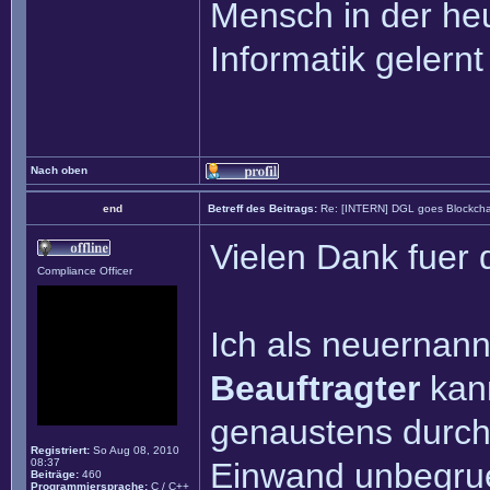
Mensch in der heu
Informatik gelernt
Nach oben
end
Betreff des Beitrags:
Re: [INTERN] DGL goes Blockcha
Vielen Dank fuer 
Compliance Officer
Ich als neuernan
Beauftragter
kann
genaustens durch
Registriert:
So Aug 08, 2010
08:37
Einwand unbegruen
Beiträge:
460
Programmiersprache:
C / C++