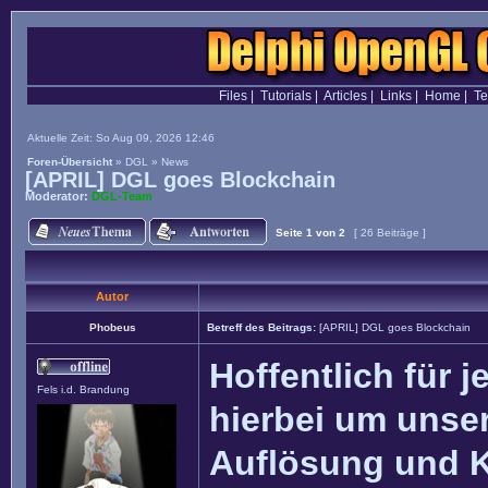
Files
|
Tutorials
|
Articles
|
Links
|
Home
|
T
Aktuelle Zeit: So Aug 09, 2026 12:46
Foren-Übersicht
»
DGL
»
News
[APRIL] DGL goes Blockchain
Moderator:
DGL-Team
Seite
1
von
2
[ 26 Beiträge ]
Autor
Phobeus
Betreff des Beitrags:
[APRIL] DGL goes Blockchain
Hoffentlich für j
Fels i.d. Brandung
hierbei um unser
Auflösung und 