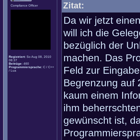
Zitat:
Compliance Officer
Da wir jetzt ein
will ich die Gel
bezüglich der Un
machen. Das Pro
Registriert:
So Aug 08, 2010
08:37
Beiträge:
460
Feld zur Eingab
Programmiersprache:
C / C++
/ Lua
Begrenzung auf 2
kaum einem Infor
ihm beherrschte
gewünscht ist, da
Programmiersprac