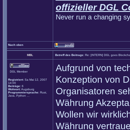
offizieller DGL 
Never run a changing sy
Nach oben
MBL
Betreff des Beitrags:
Re: [INTERN] DGL goes Blockcha
Aufgrund von tech
DGL Member
Konzeption von DG
Registriert:
Sa Mai 12, 2007
14:00
Beiträge:
6
Organisatoren seh
Wohnort:
Augsburg
Programmiersprache:
Rust,
Java, Python …
Währung Akzeptan
Wollen wir wirklic
Währung vertrauen