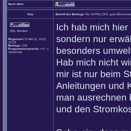
Nach oben
Vinz
Betreff des Beitrags:
Re: [APRIL] DGL goes Blockchai
Ich hab mich hier
DGL Member
sondern nur erwäh
Registriert:
Fr Mai 11, 2012
13:25
Beiträge:
229
besonders umwelt
Programmiersprache:
c++, c,
JavaScript
Hab mich nicht wi
mir ist nur beim S
Anleitungen und K
man ausrechnen k
und den Stromkos