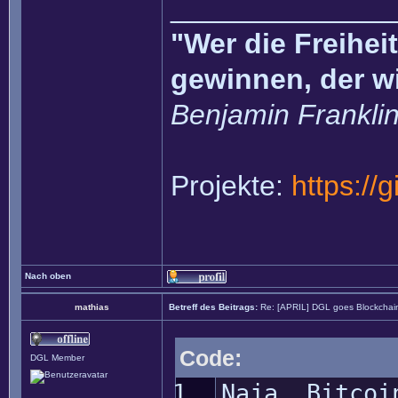
______________
"Wer die Freihei
gewinnen, der w
Benjamin Frankli
Projekte:
https://
Nach oben
mathias
Betreff des Beitrags:
Re: [APRIL] DGL goes Blockchai
Code:
DGL Member
Naja, Bitcoi