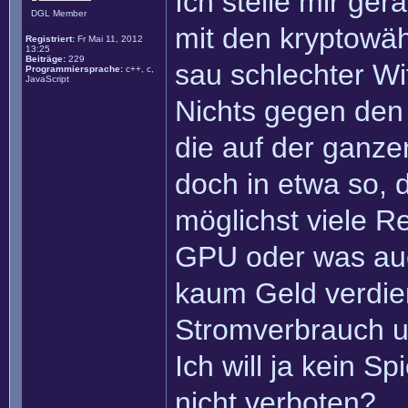
Ich stelle mir ge
DGL Member
mit den kryptowäh
Registriert:
Fr Mai 11, 2012
13:25
Beiträge:
229
sau schlechter Wit
Programmiersprache:
c++, c,
JavaScript
Nichts gegen den 
die auf der ganze
doch in etwa so,
möglichst viele R
GPU oder was auc
kaum Geld verdie
Stromverbrauch um
Ich will ja kein S
nicht verboten?