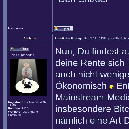
Nach oben
Phobeus
Betreff des Beitrags:
Re: [APRIL] DGL goes Blockchai
Nun, Du findest a
Fels i.d. Brandung
deine Rente sich 
auch nicht wenige
Ökonomisch
Ent
Mainstream-Medi
Registriert:
Sa Mai 04, 2002
19:48
insbesondere Bitc
Beiträge:
3830
Wohnort:
Tespe (nahe
Hamburg)
nämlich eine Art D