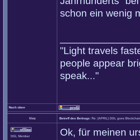
Jahrhunderts" bei
schon ein wenig 
______________
"Light travels fas
people appear bri
speak..."
Nach oben
Vinz
Betreff des Beitrags:
Re: [APRIL] DGL goes Blockchai
Ok, für meinen u
DGL Member