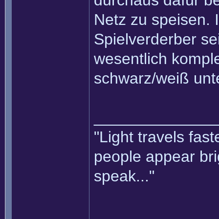
durchaus dafür be
Netz zu speisen. I
Spielverderber sei
wesentlich komple
schwarz/weiß unte
______________
"Light travels fas
people appear bri
speak..."