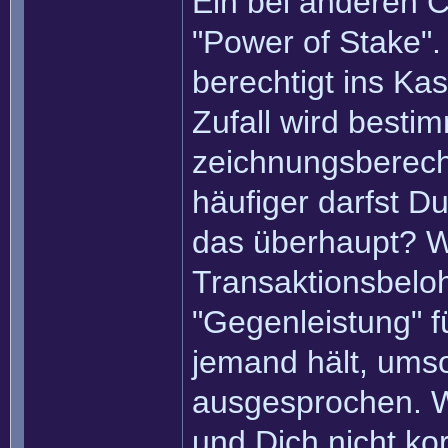
Ein bei anderen C
"Power of Stake". 
berechtigt ins Ka
Zufall wird best
zeichnungsberecht
häufiger darfst D
das überhaupt? We
Transaktionsbeloh
"Gegenleistung" f
jemand hält, ums
ausgesprochen. W
und Dich nicht ko