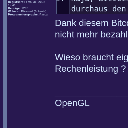
Registriert:
Fr Mai 31, 2002
19:41
durchaus den
Beiträge:
1283
Wohnort:
Bäretswil (Schweiz)
Programmiersprache:
Pascal
Dank diesem Bitc
nicht mehr bezahl
Wieso braucht eige
Rechenleistung ?
______________
OpenGL