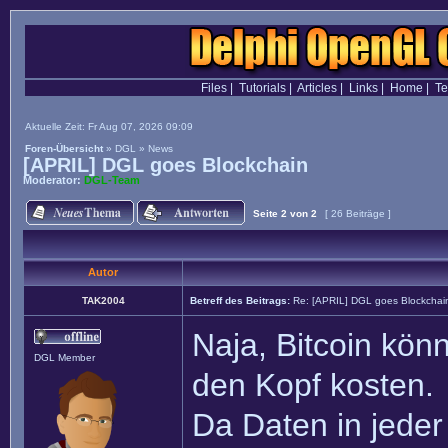
Files
|
Tutorials
|
Articles
|
Links
|
Home
|
T
Aktuelle Zeit: Fr Aug 07, 2026 09:09
Foren-Übersicht
»
DGL
»
News
[APRIL] DGL goes Blockchain
Moderator:
DGL-Team
Seite
2
von
2
[ 26 Beiträge ]
Autor
TAK2004
Betreff des Beitrags:
Re: [APRIL] DGL goes Blockchai
Naja, Bitcoin kön
DGL Member
den Kopf kosten.
Da Daten in jeder