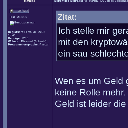
mathias
Betreff des Beitrags:
Re: [APRIL] DGL goes Blockchai
Zitat:
DGL Member
Ich stelle mir g
Registriert:
Fr Mai 31, 2002
19:41
Beiträge:
1283
mit den kryptowä
Wohnort:
Bäretswil (Schweiz)
Programmiersprache:
Pascal
ein sau schlechter
Wen es um Geld ge
keine Rolle mehr
Geld ist leider di
______________