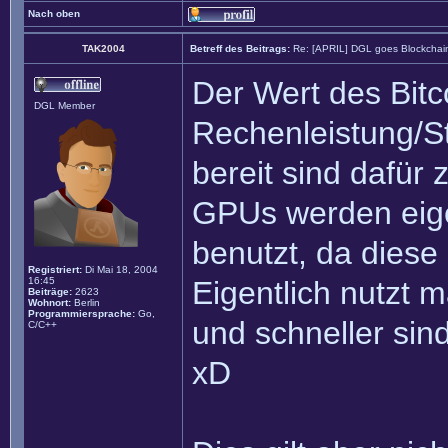
Nach oben
TAK2004
Betreff des Beitrags:
Re: [APRIL] DGL goes Blockchai
Der Wert des Bitc
DGL Member
Rechenleistung/S
bereit sind dafür 
GPUs werden eigen
benutzt, da diese 
Registriert:
Di Mai 18, 2004
16:45
Eigentlich nutzt 
Beiträge:
2623
Wohnort:
Berlin
Programmiersprache:
Go,
und schneller sin
C/C++
xD