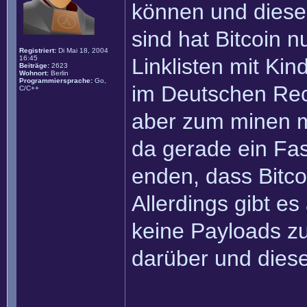
können und diese
sind hat Bitcoin 
Registriert:
Di Mai 18, 2004
16:45
Linklisten mit Ki
Beiträge:
2623
Wohnort:
Berlin
Programmiersprache:
Go,
im Deutschen Rech
C/C++
aber zum minen m
da gerade ein Fas
enden, dass Bitco
Allerdings gibt e
keine Payloads zu
darüber und diese