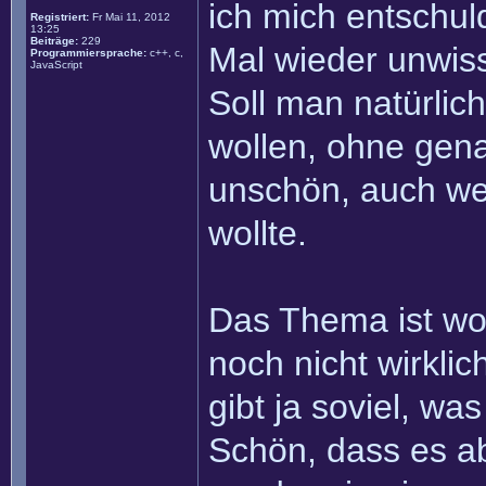
ich mich entschul
Registriert:
Fr Mai 11, 2012
13:25
Beiträge:
229
Mal wieder unwisse
Programmiersprache:
c++, c,
JavaScript
Soll man natürlic
wollen, ohne gena
unschön, auch we
wollte.
Das Thema ist woh
noch nicht wirklic
gibt ja soviel, w
Schön, dass es a