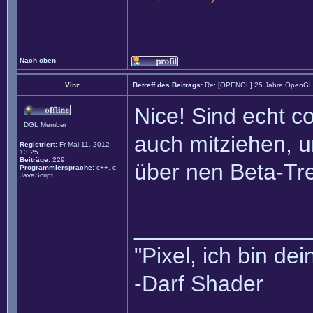
Nach oben
Vinz
Betreff des Beitrags:
Re: [OPENGL] 25 Jahre OpenGL m
Nice! Sind echt 
DGL Member
auch mitziehen, u
Registriert:
Fr Mai 11, 2012
13:25
Beiträge:
229
über nen Beta-Tr
Programmiersprache:
c++, c,
JavaScript
______________
"Pixel, ich bin dei
-Darf Shader