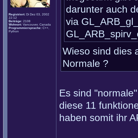
darunter auch de
Registriert:
Di Dez 03, 2002
22:12
via GL_ARB_gl_
Beiträge:
2108
Wohnort:
Vancouver, Canada
Programmiersprache:
C++,
GL_ARB_spirv_e
Python
Wieso sind dies 
Normale ?
Es sind "normale"
diese 11 funktio
haben somit ihr A