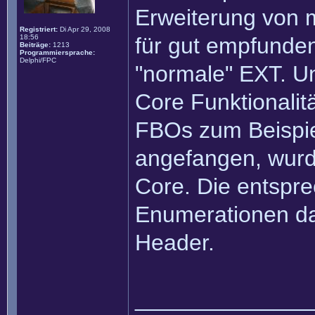
Erweiterung von 
Registriert:
Di Apr 29, 2008
18:56
für gut empfunden
Beiträge:
1213
Programmiersprache:
Delphi/FPC
"normale" EXT. Un
Core Funktionali
FBOs zum Beispie
angefangen, wurd
Core. Die entspr
Enumerationen da
Header.
______________