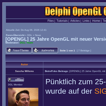
Files
|
Tutorials
|
Articles
|
Links
|
Home
|
T
Aktuelle Zeit: Do Aug 06, 2026 12:41
Foren-Übersicht
»
DGL
»
News
[OPENGL] 25 Jahre OpenGL mit neuer Versi
Moderator:
DGL-Team
Seite
1
von
1
[ 7 Beiträge ]
Autor
Sascha Willems
Betreff des Beitrags:
[OPENGL] 25 Jahre OpenGL mit n
Pünktlich zum 25
DGL Member
wurde auf der
SIG