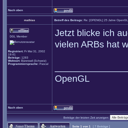
Nach oben
mathias
Betreff des Beitrags:
Re: [OPENGL] 25 Jahre OpenGL m
Jetzt blicke ich a
DGL Member
vielen ARBs hat woh
Registriert:
Fr Mai 31, 2002
19:41
Beiträge:
1283
Wohnort:
Bäretswil (Schweiz)
______________
Programmiersprache:
Pascal
OpenGL
Nach oben
Beiträge der letzten Zeit anzeigen:
Seite
1
von
1
[ 7 Beiträge ]