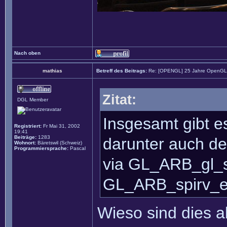
Nach oben
mathias
Betreff des Beitrags:
Re: [OPENGL] 25 Jahre OpenGL m
Zitat:
DGL Member
Insgesamt gibt 
Registriert:
Fr Mai 31, 2002
19:41
Beiträge:
1283
darunter auch den
Wohnort:
Bäretswil (Schweiz)
Programmiersprache:
Pascal
via GL_ARB_gl_s
GL_ARB_spirv_ex
Wieso sind dies a