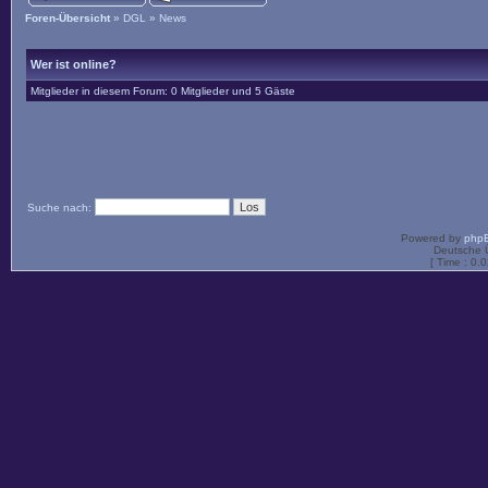
Foren-Übersicht
»
DGL
»
News
Wer ist online?
Mitglieder in diesem Forum: 0 Mitglieder und 5 Gäste
Suche nach:
Powered by
php
Deutsche 
[ Time : 0.