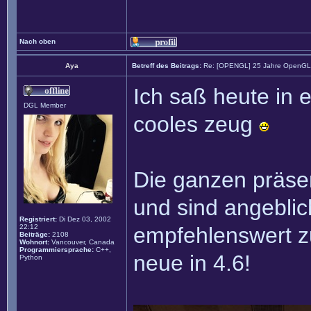
Nach oben
Aya
Betreff des Beitrags:
Re: [OPENGL] 25 Jahre OpenGL m
Ich saß heute in 
DGL Member
cooles zeug
Die ganzen präse
und sind angeblic
Registriert:
Di Dez 03, 2002
22:12
empfehlenswert zu
Beiträge:
2108
Wohnort:
Vancouver, Canada
Programmiersprache:
C++,
neue in 4.6!
Python