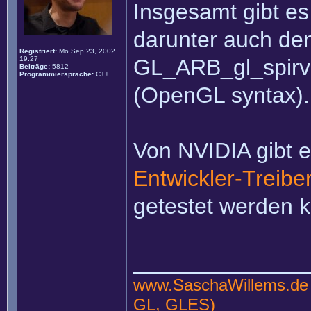
Insgesamt gibt e
darunter auch den 
Registriert:
Mo Sep 23, 2002
19:27
GL_ARB_gl_spirv
Beiträge:
5812
Programmiersprache:
C++
(OpenGL syntax).
Von NVIDIA gibt e
Entwickler-Treibe
getestet werden 
______________
www.SaschaWillems.de
GL, GLES)