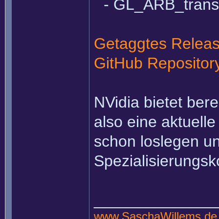
- GL_ARB_trans
Getaggtes Relea
GitHub Repositor
NVidia bietet ber
also eine aktuell
schon loslegen un
Spezialisierungsk
______________
www.SaschaWillems.de