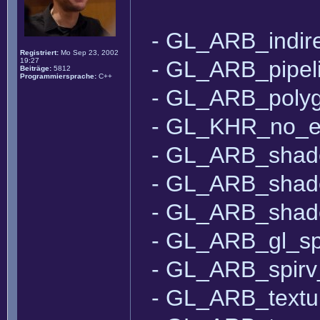
- GL_ARB_indir
Registriert:
Mo Sep 23, 2002
19:27
- GL_ARB_pipeli
Beiträge:
5812
Programmiersprache:
C++
- GL_ARB_polyg
- GL_KHR_no_e
- GL_ARB_shade
- GL_ARB_shad
- GL_ARB_shad
- GL_ARB_gl_sp
- GL_ARB_spirv
- GL_ARB_texture