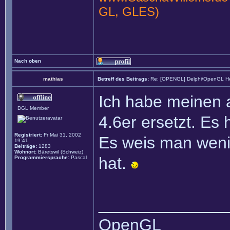
GL, GLES)
Nach oben
mathias
Betreff des Beitrags:
Re: [OPENGL] Delphi/OpenGL He
Ich habe meinen 
DGL Member
4.6er ersetzt. Es
Registriert:
Fr Mai 31, 2002
Es weis man weni
19:41
Beiträge:
1283
Wohnort:
Bäretswil (Schweiz)
hat.
Programmiersprache:
Pascal
______________
OpenGL