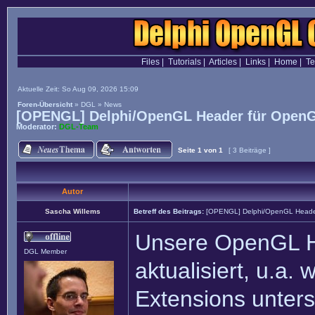
Files
|
Tutorials
|
Articles
|
Links
|
Home
|
T
Aktuelle Zeit: So Aug 09, 2026 15:09
Foren-Übersicht
»
DGL
»
News
[OPENGL] Delphi/OpenGL Header für OpenG
Moderator:
DGL-Team
Seite
1
von
1
[ 3 Beiträge ]
Autor
Sascha Willems
Betreff des Beitrags:
[OPENGL] Delphi/OpenGL Heade
Unsere OpenGL H
DGL Member
aktualisiert, u.a.
Extensions unterst