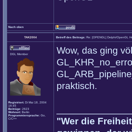
Nach oben
TAK2004
Betreff des Beitrags:
Re: [OPENGL] Delphi/OpenGL He
Wow, das ging völ
DGL Member
GL_KHR_no_erro
GL_ARB_pipeline_s
praktisch.
Registriert:
Di Mai 18, 2004
16:45
______________
Beiträge:
2623
Wohnort:
Berlin
Programmiersprache:
Go,
"Wer die Freihei
C/C++