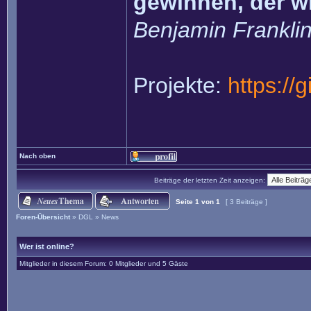
gewinnen, der w
Benjamin Frankli
Projekte:
https://
Nach oben
Beiträge der letzten Zeit anzeigen:
Seite
1
von
1
[ 3 Beiträge ]
Foren-Übersicht
»
DGL
»
News
Wer ist online?
Mitglieder in diesem Forum: 0 Mitglieder und 5 Gäste