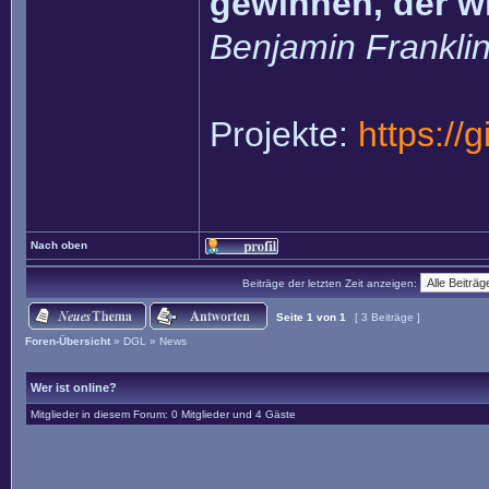
gewinnen, der w
Benjamin Frankli
Projekte:
https://
Nach oben
Beiträge der letzten Zeit anzeigen:
Seite
1
von
1
[ 3 Beiträge ]
Foren-Übersicht
»
DGL
»
News
Wer ist online?
Mitglieder in diesem Forum: 0 Mitglieder und 4 Gäste