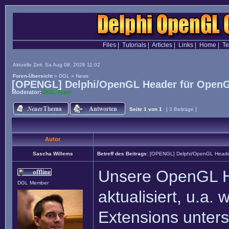
Files
|
Tutorials
|
Articles
|
Links
|
Home
|
T
Aktuelle Zeit: Sa Aug 08, 2026 11:02
Foren-Übersicht
»
DGL
»
News
[OPENGL] Delphi/OpenGL Header für OpenG
Moderator:
DGL-Team
Seite
1
von
1
[ 3 Beiträge ]
Autor
Sascha Willems
Betreff des Beitrags:
[OPENGL] Delphi/OpenGL Heade
Unsere OpenGL H
DGL Member
aktualisiert, u.a.
Extensions unterst