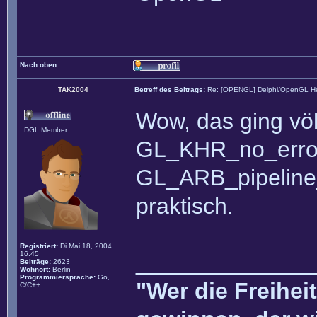
Nach oben
TAK2004
Betreff des Beitrags:
Re: [OPENGL] Delphi/OpenGL He
Wow, das ging völ
DGL Member
GL_KHR_no_erro
GL_ARB_pipeline_s
praktisch.
Registriert:
Di Mai 18, 2004
16:45
______________
Beiträge:
2623
Wohnort:
Berlin
Programmiersprache:
Go,
"Wer die Freihei
C/C++