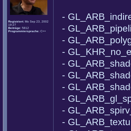
- GL_ARB_indir
Registriert:
Mo Sep 23, 2002
19:27
- GL_ARB_pipeli
Beiträge:
5812
Programmiersprache:
C++
- GL_ARB_polyg
- GL_KHR_no_e
- GL_ARB_shade
- GL_ARB_shad
- GL_ARB_shad
- GL_ARB_gl_sp
- GL_ARB_spirv
- GL_ARB_texture