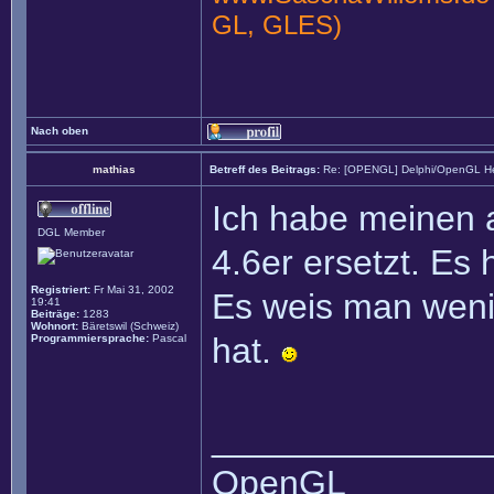
GL, GLES)
Nach oben
mathias
Betreff des Beitrags:
Re: [OPENGL] Delphi/OpenGL He
Ich habe meinen 
DGL Member
4.6er ersetzt. Es
Registriert:
Fr Mai 31, 2002
Es weis man weni
19:41
Beiträge:
1283
Wohnort:
Bäretswil (Schweiz)
hat.
Programmiersprache:
Pascal
______________
OpenGL