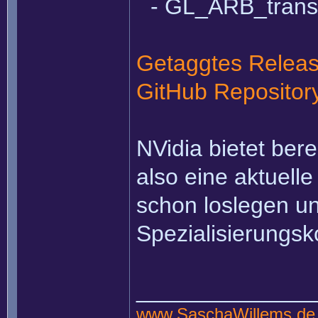
- GL_ARB_trans
Getaggtes Relea
GitHub Repositor
NVidia bietet ber
also eine aktuell
schon loslegen un
Spezialisierungsk
______________
www.SaschaWillems.de