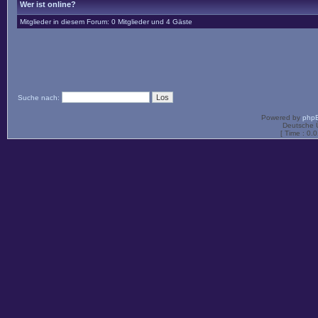
Wer ist online?
Mitglieder in diesem Forum: 0 Mitglieder und 4 Gäste
Suche nach:
Powered by
php
Deutsche 
[ Time : 0.