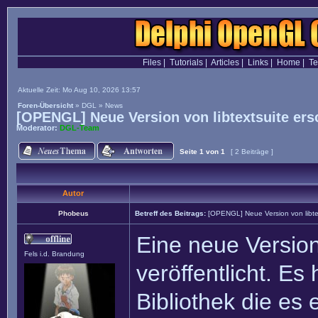
Files
|
Tutorials
|
Articles
|
Links
|
Home
|
T
Aktuelle Zeit: Mo Aug 10, 2026 13:57
Foren-Übersicht
»
DGL
»
News
[OPENGL] Neue Version von libtextsuite ers
Moderator:
DGL-Team
Seite
1
von
1
[ 2 Beiträge ]
Autor
Phobeus
Betreff des Beitrags:
[OPENGL] Neue Version von libte
Eine neue Version
Fels i.d. Brandung
veröffentlicht. Es
Bibliothek die es