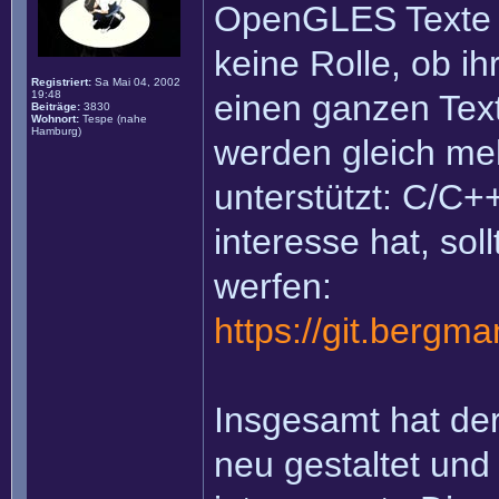
OpenGLES Texte w
keine Rolle, ob ih
Registriert:
Sa Mai 04, 2002
19:48
einen ganzen Text
Beiträge:
3830
Wohnort:
Tespe (nahe
Hamburg)
werden gleich m
unterstützt: C/C+
interesse hat, sol
werfen:
https://git.bergm
Insgesamt hat de
neu gestaltet und