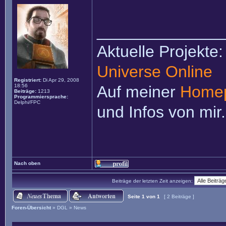
______________
Aktuelle Projekte
Universe Online
Registriert:
Di Apr 29, 2008
18:56
Auf meiner
Home
Beiträge:
1213
Programmiersprache:
Delphi/FPC
und Infos von mir.
Nach oben
Beiträge der letzten Zeit anzeigen:
Seite
1
von
1
[ 2 Beiträge ]
Foren-Übersicht
»
DGL
»
News