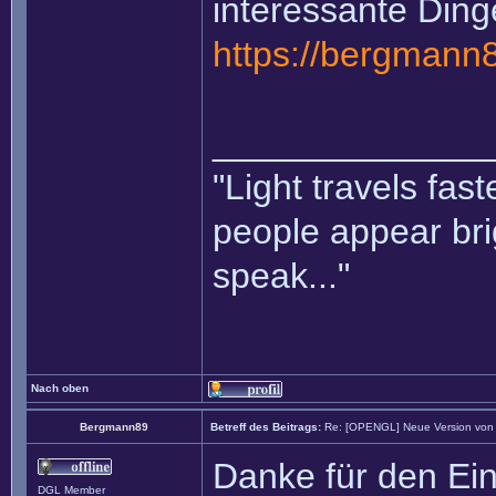
interessante Dinge
https://bergmann
______________
"Light travels fas
people appear bri
speak..."
Nach oben
Bergmann89
Betreff des Beitrags:
Re: [OPENGL] Neue Version von li
Danke für den Ei
DGL Member