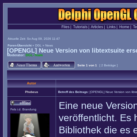
Files
|
Tutorials
|
Articles
|
Links
|
Home
|
T
Aktuelle Zeit: So Aug 09, 2026 11:47
Foren-Übersicht
»
DGL
»
News
[OPENGL] Neue Version von libtextsuite ers
Moderator:
DGL-Team
Seite
1
von
1
[ 2 Beiträge ]
Autor
Phobeus
Betreff des Beitrags:
[OPENGL] Neue Version von libte
Eine neue Version
Fels i.d. Brandung
veröffentlicht. Es
Bibliothek die es