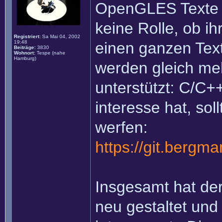
OpenGLES Texte w
keine Rolle, ob ih
Registriert:
Sa Mai 04, 2002
19:48
einen ganzen Text
Beiträge:
3830
Wohnort:
Tespe (nahe
Hamburg)
werden gleich m
unterstützt: C/C+
interesse hat, sol
werfen:
https://git.bergm
Insgesamt hat de
neu gestaltet und