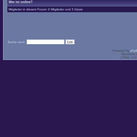
Wer ist online?
Mitglieder in diesem Forum: 0 Mitglieder und 3 Gäste
Suche nach:
Powered by
php
Deutsche 
[ Time : 0.