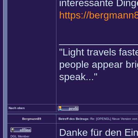
interessante Dinge
https://bergmann
______________
"Light travels fas
people appear bri
speak..."
Nach oben
Bergmann89
Betreff des Beitrags:
Re: [OPENGL] Neue Version von li
Danke für den Ei
DGL Member