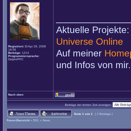
______________
Aktuelle Projekte
Universe Online
Registriert:
Di Apr 29, 2008
18:56
Auf meiner
Home
Beiträge:
1213
Programmiersprache:
Delphi/FPC
und Infos von mir.
Nach oben
Beiträge der letzten Zeit anzeigen:
Seite
1
von
1
[ 2 Beiträge ]
Foren-Übersicht
»
DGL
»
News