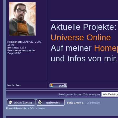
______________
Aktuelle Projekte
Universe Online
Registriert:
Di Apr 29, 2008
18:56
Auf meiner
Home
Beiträge:
1213
Programmiersprache:
Delphi/FPC
und Infos von mir.
Nach oben
Beiträge der letzten Zeit anzeigen:
Seite
1
von
1
[ 2 Beiträge ]
Foren-Übersicht
»
DGL
»
News