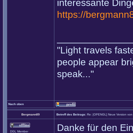
interessante Dinge
https://bergmann
______________
"Light travels fas
people appear bri
speak..."
Nach oben
Bergmann89
Betreff des Beitrags:
Re: [OPENGL] Neue Version von li
Danke für den Ei
DGL Member