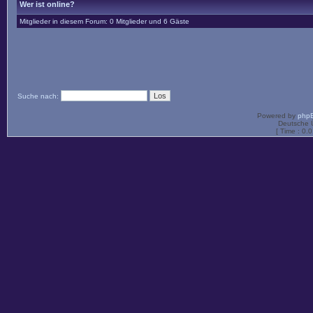
Wer ist online?
Mitglieder in diesem Forum: 0 Mitglieder und 6 Gäste
Suche nach:
Powered by
php
Deutsche 
[ Time : 0.