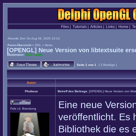
Files
|
Tutorials
|
Articles
|
Links
|
Home
|
T
Aktuelle Zeit: Do Aug 06, 2026 15:14
Foren-Übersicht
»
DGL
»
News
[OPENGL] Neue Version von libtextsuite ers
Moderator:
DGL-Team
Seite
1
von
1
[ 2 Beiträge ]
Autor
Phobeus
Betreff des Beitrags:
[OPENGL] Neue Version von libte
Eine neue Version
Fels i.d. Brandung
veröffentlicht. Es
Bibliothek die es