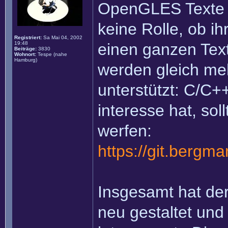
OpenGLES Texte w
keine Rolle, ob ih
Registriert:
Sa Mai 04, 2002
19:48
einen ganzen Text
Beiträge:
3830
Wohnort:
Tespe (nahe
Hamburg)
werden gleich m
unterstützt: C/C+
interesse hat, sol
werfen:
https://git.bergm
Insgesamt hat de
neu gestaltet und