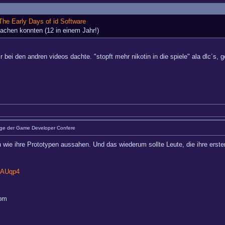
The Early Days of id Software
machen konnten (12 in einem Jahr!)
 bei den andren videos dachte. "stopft mehr nikotin in die spiele" ala dlc´s,
äge der Game Developer Confere
n wie ihre Prototypen aussahen. Und das wiederum sollte Leute, die ihre erst
7AUqp4
com