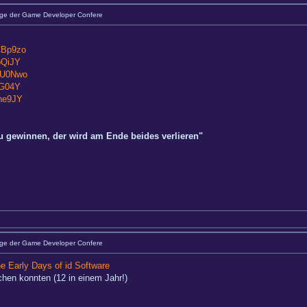
äge der Game Developer Confere
CBp9zo
pQiJY
ZU0Nwo
qG04Y
ne9JY
zu gewinnen, der wird am Ende beides verlieren"
äge der Game Developer Confere
e Early Days of id Software
chen konnten (12 in einem Jahr!)