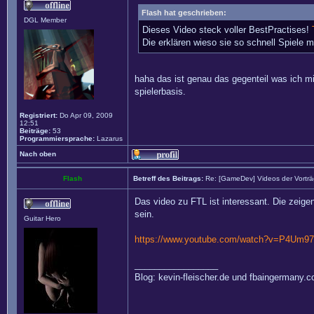
Flash hat geschrieben:
DGL Member
Dieses Video steck voller BestPractises!
Die erklären wieso sie so schnell Spiele 
haha das ist genau das gegenteil was ich mir
spielerbasis.
Registriert:
Do Apr 09, 2009
12:51
Beiträge:
53
Programmiersprache:
Lazarus
Nach oben
Flash
Betreff des Beitrags:
Re: [GameDev] Videos der Vortr
Das video zu FTL ist interessant. Die zeige
sein.
Guitar Hero
https://www.youtube.com/watch?v=P4Um9
_________________
Blog: kevin-fleischer.de und fbaingermany.