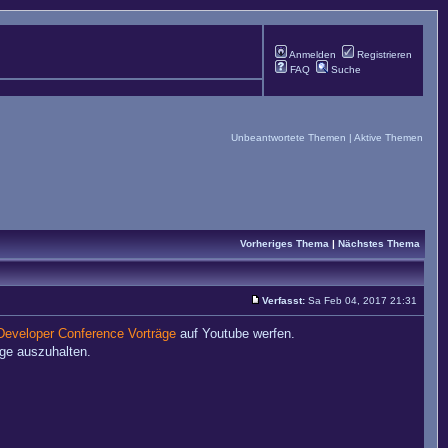
Anmelden
Registrieren
FAQ
Suche
Unbeantwortete Themen
|
Aktive Themen
Vorheriges Thema
|
Nächstes Thema
Verfasst:
Sa Feb 04, 2017 21:31
eveloper Conference Vorträge
auf Youtube werfen.
ge auszuhalten.