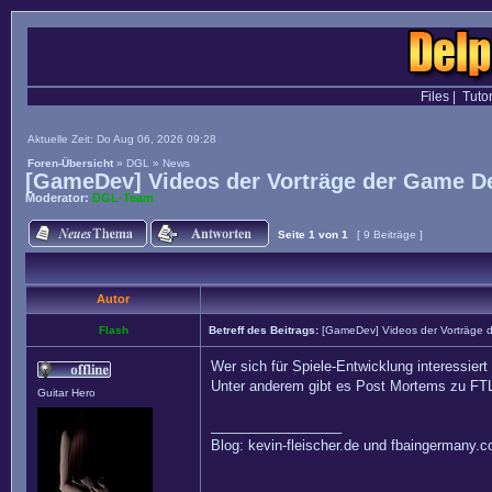
Files
|
Tutor
Aktuelle Zeit: Do Aug 06, 2026 09:28
Foren-Übersicht
»
DGL
»
News
[GameDev] Videos der Vorträge der Game D
Moderator:
DGL-Team
Seite
1
von
1
[ 9 Beiträge ]
Autor
Flash
Betreff des Beitrags:
[GameDev] Videos der Vorträge 
Wer sich für Spiele-Entwicklung interessiert
Unter anderem gibt es Post Mortems zu FTL 
Guitar Hero
_________________
Blog: kevin-fleischer.de und fbaingermany.