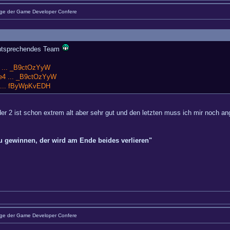
äge der Game Developer Confere
 entsprechendes Team
4 ... _B9ctOzYyW
e4 ... _B9ctOzYyW
4 ... fByWpKvEDH
der 2 ist schon extrem alt aber sehr gut und den letzten muss ich mir noch a
zu gewinnen, der wird am Ende beides verlieren"
äge der Game Developer Confere