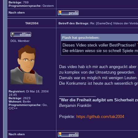
Beiträge:
769
Programmiersprache:
Gestern
Nach oben
TAK2004
Betreff des Beitrags:
Re: [GameDev] Videos der Vortr
Flash hat geschrieben:
DGL Member
Dieses Video steck voller BestPractises!
Die erklären wieso sie so schnell Spiele 
Das video hab ich mir auch angeguckt aber ic
zu komplex von der Umsetzung geworden.
Damals war es möglich mit wenigen Leuten 
Die Konkurrenz ist heute auch wesentlich g
Registriert:
Di Mai 18, 2004
_________________
16:45
Beiträge:
2623
"Wer die Freiheit aufgibt um Sicherheit 
Wohnort:
Berlin
Programmiersprache:
Go,
Benjamin Franklin
C/C++
Projekte:
https://github.com/tak2004
Nach oben