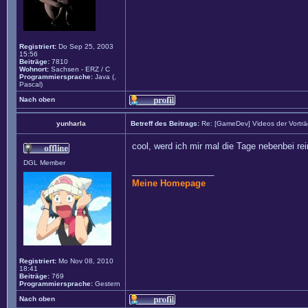
Registriert:
Do Sep 25, 2003
15:56
Beiträge:
7810
Wohnort:
Sachsen - ERZ / C
Programmiersprache:
Java (,
Pascal)
Nach oben
yunharla
Betreff des Beitrags:
Re: [GameDev] Videos der Vortr
cool, werd ich mir mal die Tage nebenbei re
DGL Member
_________________
Meine Homepage
Registriert:
Mo Nov 08, 2010
18:41
Beiträge:
769
Programmiersprache:
Gestern
Nach oben