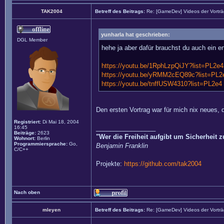
TAK2004
Betreff des Beitrags:
Re: [GameDev] Videos der Vortr
yunharla hat geschrieben:
DGL Member
hehe ja aber dafür brauchst du auch ein
https://youtu.be/1RphLzpQiJY?list=PL2e
https://youtu.be/yRMM2cEQ89c?list=PL2
https://youtu.be/tnffUSW4310?list=PL2e
Den ersten Vortrag war für mich nix neues, 
Registriert:
Di Mai 18, 2004
_________________
16:45
Beiträge:
2623
"Wer die Freiheit aufgibt um Sicherheit 
Wohnort:
Berlin
Programmiersprache:
Go,
Benjamin Franklin
C/C++
Projekte:
https://github.com/tak2004
Nach oben
mleyen
Betreff des Beitrags:
Re: [GameDev] Videos der Vortr