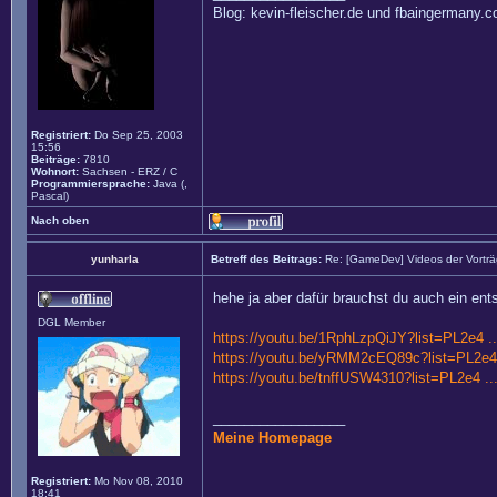
Blog: kevin-fleischer.de und fbaingermany.
Registriert:
Do Sep 25, 2003
15:56
Beiträge:
7810
Wohnort:
Sachsen - ERZ / C
Programmiersprache:
Java (,
Pascal)
Nach oben
yunharla
Betreff des Beitrags:
Re: [GameDev] Videos der Vortr
hehe ja aber dafür brauchst du auch ein e
DGL Member
https://youtu.be/1RphLzpQiJY?list=PL2e4 
https://youtu.be/yRMM2cEQ89c?list=PL2e
https://youtu.be/tnffUSW4310?list=PL2e4 
_________________
Meine Homepage
Registriert:
Mo Nov 08, 2010
18:41