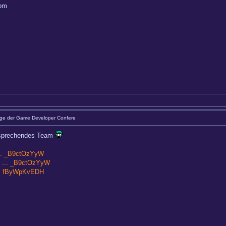
com
äge der Game Developer Confere
ntsprechendes Team
... _B9ctOzYyW
4 ... _B9ctOzYyW
... fByWpKvEDH