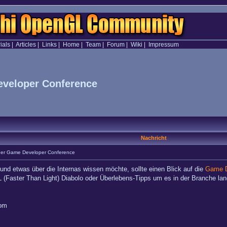
ials
|
Articles
|
Links
|
Home
|
Team
|
Forum
|
Wiki
|
Impressum
eveloper Conference
Nachricht
der Game Developer Conference
 und etwas über die Internas wissen möchte, sollte einen Blick auf die
Game D
(Faster Than Light) Diabolo oder Überlebens-Tipps um es in der Branche lan
com