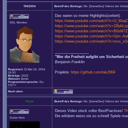
TAK2004
Betreff des Beitrags:
Re: [GameDev] Videos der Vortr
Das waren so meine Highlights(sortiert).
https://www.youtube.com/watch?v=U_Waq
DGL Member
https://www.youtube.com/watch?v=1RphLz
https://www.youtube.com/watch?v=B0sM7
https://www.youtube.com/watch?v=Vjm--A
https://www.youtube.com/watch?v=mxs_x5
_________________
"Wer die Freiheit aufgibt um Sicherheit 
Benjamin Franklin
Registriert:
Di Mai 18, 2004
Projekte:
https://github.com/tak2004
16:45
Beiträge:
2623
Wohnort:
Berlin
Programmiersprache:
Go,
C/C++
Nach oben
Flash
Betreff des Beitrags:
Re: [GameDev] Videos der Vortr
Dieses Video steck voller BestPractises!
Th
Die erklären wieso sie so schnell Spiele ma
Guitar Hero
_________________