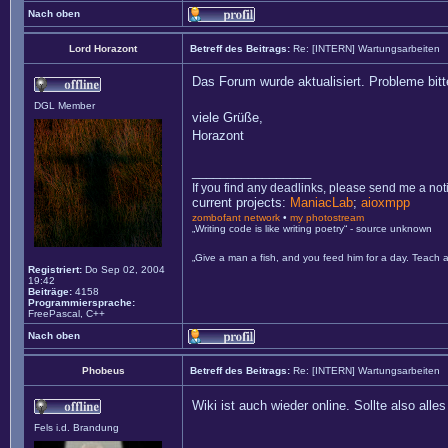
Nach oben
Lord Horazont
Betreff des Beitrags:
Re: [INTERN] Wartungsarbeiten
Das Forum wurde aktualisiert. Probleme bit
DGL Member
viele Grüße,
Horazont
_________________
If you find any deadlinks, please send me a not
current projects:
ManiacLab
;
aioxmpp
zombofant network
•
my photostream
„Writing code is like writing poetry“ - source unknown
„Give a man a fish, and you feed him for a day. Teach a
Registriert:
Do Sep 02, 2004
19:42
Beiträge:
4158
Programmiersprache:
FreePascal, C++
Nach oben
Phobeus
Betreff des Beitrags:
Re: [INTERN] Wartungsarbeiten
Wiki ist auch wieder online. Sollte also all
Fels i.d. Brandung
_________________