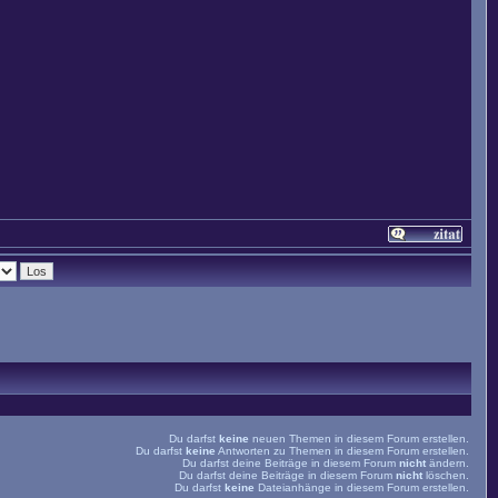
Du darfst
keine
neuen Themen in diesem Forum erstellen.
Du darfst
keine
Antworten zu Themen in diesem Forum erstellen.
Du darfst deine Beiträge in diesem Forum
nicht
ändern.
Du darfst deine Beiträge in diesem Forum
nicht
löschen.
Du darfst
keine
Dateianhänge in diesem Forum erstellen.