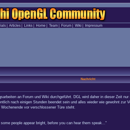
ials
|
Articles
|
Links
|
Home
|
Team
|
Forum
|
Wiki
|
Impressum
Nachricht
sarbeiten an Forum und Wiki durchgeführt. DGL wird daher in dieser Zeit nur
ntlich nach einigen Stunden beendet sein und alles wieder wie gewohnt zur V
am Wochenende vor verschlossener Türe steht.
hy some people appear bright, before you can hear them speak..."