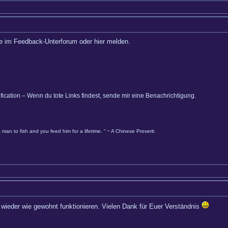
te im Feedback-Unterforum oder hier melden.
ification – Wenn du tote Links findest, sende mir eine Benachrichtigung.
 man to fish and you feed him for a lifetime. “ ~ A Chinese Proverb
es wieder wie gewohnt funktionieren. Vielen Dank für Euer Verständnis