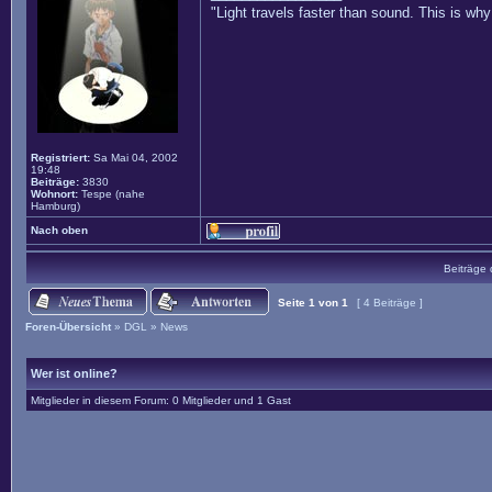
"Light travels faster than sound. This is w
Registriert:
Sa Mai 04, 2002
19:48
Beiträge:
3830
Wohnort:
Tespe (nahe
Hamburg)
Nach oben
Beiträge 
Seite
1
von
1
[ 4 Beiträge ]
Foren-Übersicht
»
DGL
»
News
Wer ist online?
Mitglieder in diesem Forum: 0 Mitglieder und 1 Gast