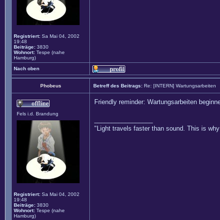
Registriert:
Sa Mai 04, 2002
19:48
Beiträge:
3830
Wohnort:
Tespe (nahe
Hamburg)
Nach oben
Phobeus
Betreff des Beitrags:
Re: [INTERN] Wartungsarbeiten
Friendly reminder: Wartungsarbeiten beginn
Fels i.d. Brandung
_________________
"Light travels faster than sound. This is w
Registriert:
Sa Mai 04, 2002
19:48
Beiträge:
3830
Wohnort:
Tespe (nahe
Hamburg)