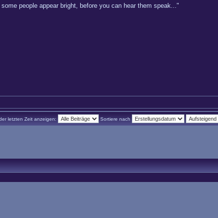
hy some people appear bright, before you can hear them speak..."
der letzten Zeit anzeigen:
Sortiere nach