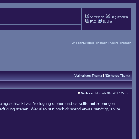
Anmelden
Registrieren
FAQ
Suche
Unbeantwortete Themen
|
Aktive Themen
Vorheriges Thema
|
Nächstes Thema
Verfasst:
Mo Feb 06, 2017 22:55
 eingeschränkt zur Verfügung stehen und es sollte mit Störungen
erfügung stehen. Wer also nun noch dringend etwas benötigt, sollte