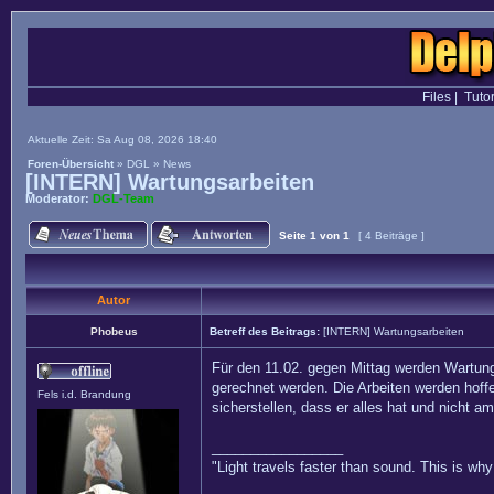
Files
|
Tutor
Aktuelle Zeit: Sa Aug 08, 2026 18:40
Foren-Übersicht
»
DGL
»
News
[INTERN] Wartungsarbeiten
Moderator:
DGL-Team
Seite
1
von
1
[ 4 Beiträge ]
Autor
Phobeus
Betreff des Beitrags:
[INTERN] Wartungsarbeiten
Für den 11.02. gegen Mittag werden Wartung
gerechnet werden. Die Arbeiten werden hoffe
Fels i.d. Brandung
sicherstellen, dass er alles hat und nicht 
_________________
"Light travels faster than sound. This is w