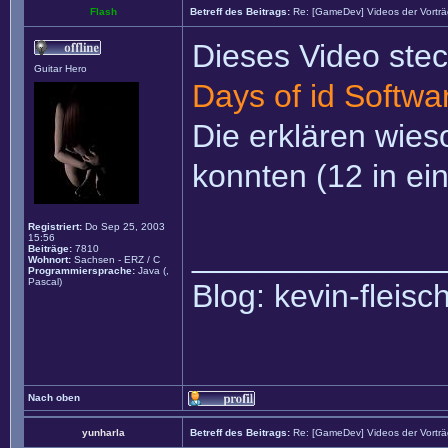
Flash
Betreff des Beitrags:
Re: [GameDev] Videos der Vortr
Dieses Video stec
Guitar Hero
Days of id Softwa
Die erklären wies
konnten (12 in ei
Registriert:
Do Sep 25, 2003
15:56
______________
Beiträge:
7810
Wohnort:
Sachsen - ERZ / C
Programmiersprache:
Java (,
Pascal)
Blog: kevin-fleis
Nach oben
yunharla
Betreff des Beitrags:
Re: [GameDev] Videos der Vortr