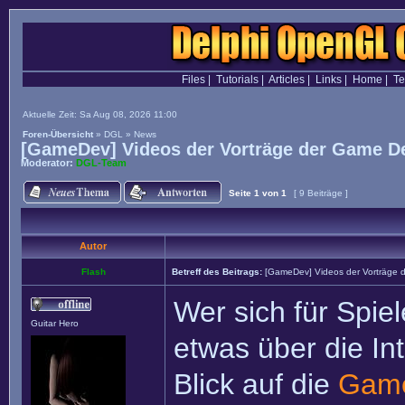
Files
|
Tutorials
|
Articles
|
Links
|
Home
|
T
Aktuelle Zeit: Sa Aug 08, 2026 11:00
Foren-Übersicht
»
DGL
»
News
[GameDev] Videos der Vorträge der Game D
Moderator:
DGL-Team
Seite
1
von
1
[ 9 Beiträge ]
Autor
Flash
Betreff des Beitrags:
[GameDev] Videos der Vorträge 
Wer sich für Spiel
Guitar Hero
etwas über die In
Blick auf die
Game