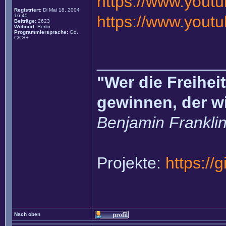
https://www.you
Registriert:
Di Mai 18, 2004
16:45
https://www.you
Beiträge:
2623
Wohnort:
Berlin
Programmiersprache:
Go,
C/C++
______________
"Wer die Freihei
gewinnen, der w
Benjamin Frankli
Projekte:
https://
Nach oben