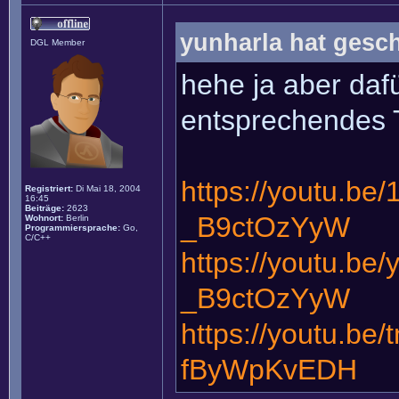
yunharla hat gesc
DGL Member
hehe ja aber daf
entsprechendes
https://youtu.be
Registriert:
Di Mai 18, 2004
16:45
Beiträge:
2623
_B9ctOzYyW
Wohnort:
Berlin
Programmiersprache:
Go,
C/C++
https://youtu.b
_B9ctOzYyW
https://youtu.be
fByWpKvEDH