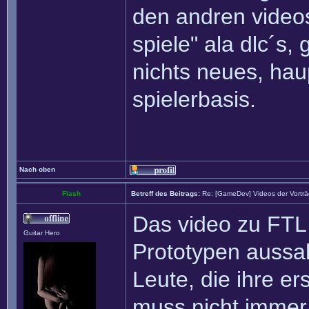
den andren videos 
spiele" ala dlc´s
nichts neues, hau
spielerbasis.
Nach oben
Flash
Betreff des Beitrags:
Re: [GameDev] Videos der Vortr
Das video zu FTL i
Guitar Hero
Prototypen aussa
Leute, die ihre er
muss nicht immer 