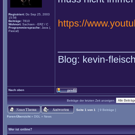
Registriert:
Do Sep 25, 2003
15:56
https://www.you
Beiträge:
7810
Wohnort:
Sachsen - ERZ / C
Programmiersprache:
Java (,
Pascal)
______________
Blog: kevin-fleis
Nach oben
Beiträge der letzten Zeit anzeigen:
Seite
1
von
1
[ 9 Beiträge ]
Foren-Übersicht
»
DGL
»
News
Wer ist online?