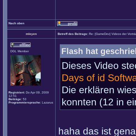
Nach oben
mleyen
Betreff des Beitrags:
Re: [GameDev] Videos der Vortr
Flash hat geschrie
DGL Member
Dieses Video ste
Days of id Softw
Die erklären wie
Registriert:
Do Apr 09, 2009
12:51
konnten (12 in e
Beiträge:
53
Programmiersprache:
Lazarus
haha das ist gena