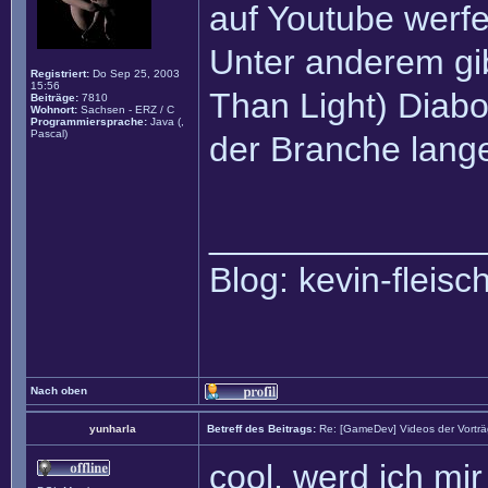
auf Youtube werfe
Unter anderem gi
Registriert:
Do Sep 25, 2003
15:56
Than Light) Diabo
Beiträge:
7810
Wohnort:
Sachsen - ERZ / C
Programmiersprache:
Java (,
Pascal)
der Branche lang
______________
Blog: kevin-fleis
Nach oben
yunharla
Betreff des Beitrags:
Re: [GameDev] Videos der Vortr
cool, werd ich mi