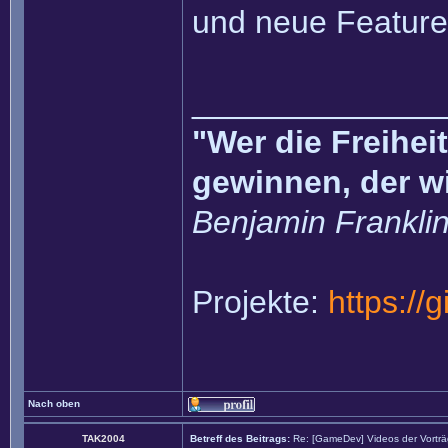
und neue Features
______________
"Wer die Freihei
gewinnen, der w
Benjamin Frankli
Projekte:
https://
Nach oben
TAK2004
Betreff des Beitrags:
Re: [GameDev] Videos der Vortr