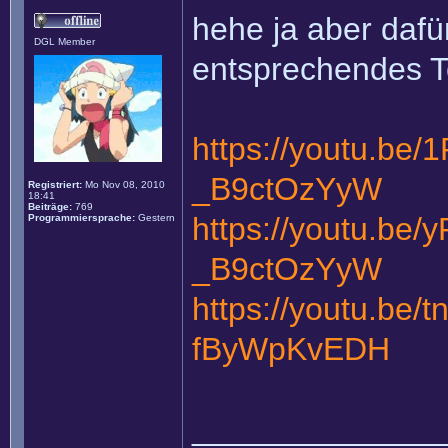
hehe ja aber dafü
DGL Member
entsprechendes
https://youtu.be/
_B9ctOzYyW
Registriert:
Mo Nov 08, 2010
18:41
Beiträge:
769
https://youtu.be
Programmiersprache:
Gestern
_B9ctOzYyW
https://youtu.be/
fByWpKvEDH
______________