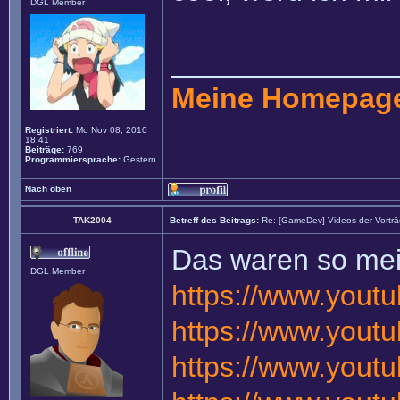
DGL Member
______________
Meine Homepag
Registriert:
Mo Nov 08, 2010
18:41
Beiträge:
769
Programmiersprache:
Gestern
Nach oben
TAK2004
Betreff des Beitrags:
Re: [GameDev] Videos der Vortr
Das waren so mein
DGL Member
https://www.you
https://www.you
https://www.you