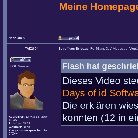
Meine Homepag
Nach oben
TAK2004
Betreff des Beitrags:
Re: [GameDev] Videos der Vortr
Flash hat geschrie
DGL Member
Dieses Video ste
Days of id Softw
Die erklären wie
konnten (12 in e
Registriert:
Di Mai 18, 2004
16:45
Beiträge:
2623
Wohnort:
Berlin
Programmiersprache:
Go,
C/C++